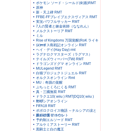
ポケモン ソード・シールド(剣盾)RMT
原神
新・天上碑 RMT
FFBE-FFブレイブエクスヴィアス RMT
実況パワフルサッカー RMT
7人の賢者と錬金術師（ななれん）
メルクストーリア RMT
ミル
Rise of Kingdoms 万国覚醒(RoK ライキ
ン)rmt
ロードス島戦記オンライン RMT
ヘイ・デイ(Hay Day) rmt
ラグナロクマスターズ（ラグマス）
テイルズウィーバー(TW) RMT
ドラゴンズドグマ オンライン RMT
MULegend RMT
白猫プロジェクトジュエル RMT
オルクスオンライン Rmt
MU：奇蹟の覚醒
ぷちっとくろにくる RMT
真・三國無双 RMT
ドラクエ10( wiiu ) RMT|DQ10( wiiu )
RMT
エリシアオンライン
FIFA18 RMT
ポポロクロイス物語 ～ナルシアの涙と
妖精の笛 アカウント
黒い砂漠モバイル
予約制エルソード RMT
アルケミアストーリー RMT
黒騎士と白の魔王