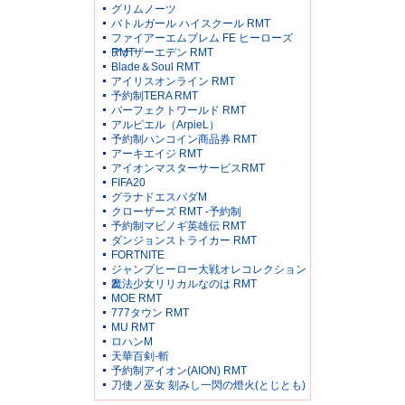
グリムノーツ
バトルガール ハイスクール RMT
ファイアーエムブレム FE ヒーローズ
RMT
アナザーエデン RMT
Blade＆Soul RMT
アイリスオンライン RMT
予約制TERA RMT
パーフェクトワールド RMT
アルピエル（ArpieL）
予約制ハンコイン商品券 RMT
アーキエイジ RMT
アイオンマスターサービスRMT
FIFA20
グラナドエスパダM
クローザーズ RMT -予約制
予約制マビノギ英雄伝 RMT
ダンジョンストライカー RMT
FORTNITE
ジャンプヒーロー大戦オレコレクション
2
魔法少女リリカルなのは RMT
MOE RMT
777タウン RMT
MU RMT
ロハンM
天華百剣-斬
予約制アイオン(AION) RMT
刀使ノ巫女 刻みし一閃の燈火(とじとも)