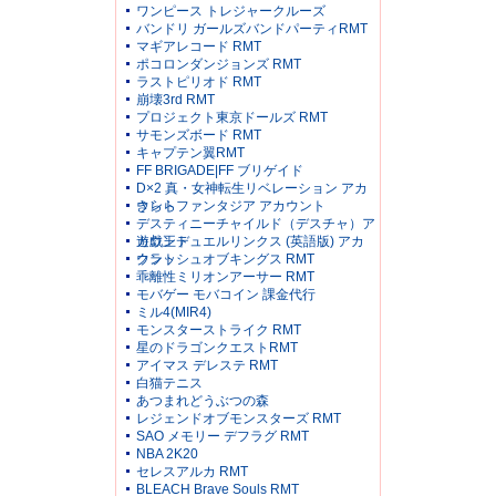
ワンピース トレジャークルーズ
バンドリ ガールズバンドパーティRMT
マギアレコード RMT
ポコロンダンジョンズ RMT
ラストピリオド RMT
崩壊3rd RMT
プロジェクト東京ドールズ RMT
サモンズボード RMT
キャプテン翼RMT
FF BRIGADE|FF ブリゲイド
D×2 真・女神転生リベレーション アカ
ウント
きららファンタジア アカウント
デスティニーチャイルド（デスチャ）ア
カウント
遊戯王デュエルリンクス (英語版) アカ
ウント
クラッシュオブキングス RMT
乖離性ミリオンアーサー RMT
モバゲー モバコイン 課金代行
ミル4(MIR4)
モンスターストライク RMT
星のドラゴンクエストRMT
アイマス デレステ RMT
白猫テニス
あつまれどうぶつの森
レジェンドオブモンスターズ RMT
SAO メモリー デフラグ RMT
NBA 2K20
セレスアルカ RMT
BLEACH Brave Souls RMT