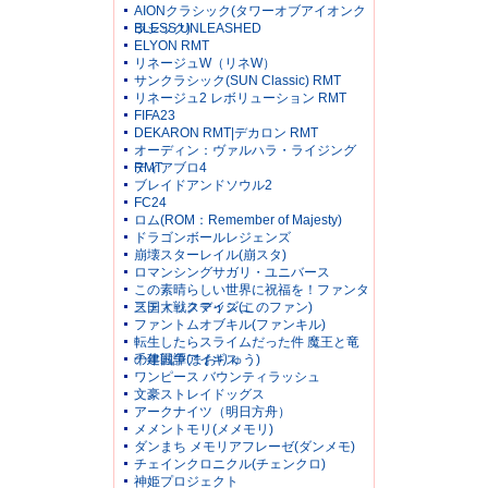
AIONクラシック(タワーオブアイオンク
ラシック)
BLESS UNLEASHED
ELYON RMT
リネージュW（リネW）
サンクラシック(SUN Classic) RMT
リネージュ2 レボリューション RMT
FIFA23
DEKARON RMT|デカロン RMT
オーディン：ヴァルハラ・ライジング
RMT
ディアブロ4
ブレイドアンドソウル2
FC24
ロム(ROM：Remember of Majesty)
ドラゴンボールレジェンズ
崩壊スターレイル(崩スタ)
ロマンシングサガリ・ユニバース
この素晴らしい世界に祝福を！ファンタ
スティックデイズ(このファン)
三国大戦スマッシュ
ファントムオブキル(ファンキル)
転生したらスライムだった件 魔王と竜
の建国譚(まおりゅう)
千年戦争アイギス
ワンピース バウンティラッシュ
文豪ストレイドッグス
アークナイツ（明日方舟）
メメントモリ(メメモリ)
ダンまち メモリアフレーゼ(ダンメモ)
チェインクロニクル(チェンクロ)
神姫プロジェクト