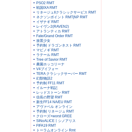
PSO2 RMT
戦国IXA RMT
リネージュIIクラシックサービス RMT
ネクソンポイント RMT|NP RMT
イザナギ RMT
レイヴン2(RAVEN2)
アトランティカ RMT
Fate/Grand Order RMT
放置少女
予約制 ドラゴンネスト RMT
マビノギ RMT
ラテール RMT
Tree of Savior RMT
農園ホッコリーナ
V4ブイフォー
TERA クラシックサーバー RMT
幻獣物語2
予約制 FF11 RMT
イルーナ戦記
レッドストーン RMT
信長の野望 RMT
新生FF14 NA/EU RMT
アヴァベル オンライン
予約制 リネージュ RMT
クローズ×worst GREE
SINoALICE丨シノアリス
FIFA19 RMT
トーラムオンライン Rmt