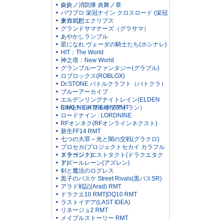
レ)
炎炎ノ消防隊 炎舞ノ章
パワプロ 栄冠ナイン クロスロード (栄冠
クロス)
東方幻想エクリプス
グランドサマナーズ（グラサマ）
あやかしランブル
星になれ ヴェーダの騎士たち(ホシナレ)
HIT：The World
神之塔：New World
グランブルーファンタジー(グラブル)
ロブロックス(ROBLOX)
Dr.STONE バトルクラフト（バトクラ）
ブルーアーカイブ
エルデンリングナイトレイン(ELDEN
RING NIGHTREIGN)RMT
CoA(クリスタルオブアトラン）
ロードナイン : LORDNINE
RFオンネク(RFオンラインネクスト)
新生FF14 RMT
七つの大罪～光と闇の交戦(グラクロ)
プロセカ(プロジェクトセカイ カラフル
ステージ！)
ドラゴンクエストタクト(ドラクエタク
ト)
アズールレーン(アズレン)
剣と魔法のログレス
黒子のバスケ Street Rivals(黒バスSR)
アラド戦記(Arad) RMT
ドラクエ10 RMT|DQ10 RMT
ラストイデア(LAST IDEA)
リネージュ2 RMT
メイプルストーリー RMT