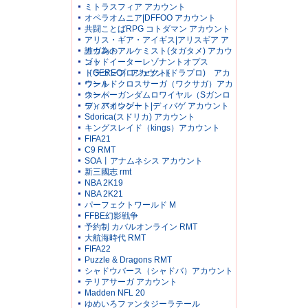
ミトラスフィア アカウント
オペラオムニア|DFFOO アカウント
共闘ことばRPG コトダマン アカウント
アリス・ギア・アイギス|アリスギア ア
カウント
誰ガ為のアルケミスト(タガタメ) アカウ
ント
ゴッドイーターレゾナントオプス
（GEREO）アカウント
ドラゴンプロジェクト(ドラプロ) アカ
ウント
ワールドクロスサーガ（ワクサガ）アカ
ウント
スーパーガンダムロワイヤル（Sガンロ
ワ）アカウント
ディバインゲート|ディバゲ アカウント
Sdorica(スドリカ) アカウント
キングスレイド（kings）アカウント
FIFA21
C9 RMT
SOA丨アナムネシス アカウント
新三國志 rmt
NBA 2K19
NBA 2K21
パーフェクトワールド M
FFBE幻影戦争
予約制 カバルオンライン RMT
大航海時代 RMT
FIFA22
Puzzle & Dragons RMT
シャドウバース（シャドバ）アカウント
テリアサーガ アカウント
Madden NFL 20
ゆめいろファンタジーラテール