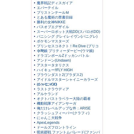
魔界戦記ディスガイア
エバーテイル
プリストンテールＭ
とある魔術の禁書目録
勝利の女神NIKKE
パスオブエグザイル
スーパーロボット大戦DD(スパロボDD)
パニシング グレイレイヴン(パニグレ)
ポケモンマスターズ
プリンセスコネクト！Re:Dive (プリコ
ネR)
ウマ娘 プリティーダービー(ウマ娘)
ドラゴンボールZドッカンバトル
アンドーン(Undawn)
アスタータタリクス
ハイキュー!!FLY HIGH
ブラウンダスト2(ブラダス2)
アイドルマスターシャイニーカラーズ
(シャニマス)
ポケモンGO
ラストクラウディア
アルケランド
オクトパストラベラー大陸の覇者
機動戦隊アイアンサーガ
俺だけレベルアップな件：ARISE
クラッシュフィーバー(クラフィ)
にゃんこ大戦争
ApexLegends
ドールズフロントライン
呪術廻戦 ファントムパレード(ファンパ