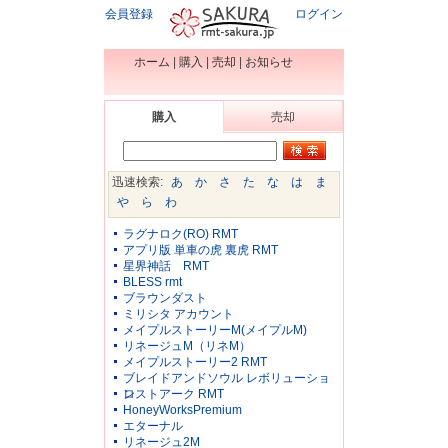
会員登録
ログイン
ホーム
|
購入
|
売却
|
お知らせ
購入
売却
迅速検索:
あ
か
さ
た
な
は
ま
や
ら
わ
ラグナロク(RO) RMT
アプリ版 単車の虎 裏虎 RMT
星界神話 RMT
BLESS rmt
ブラウンダスト
ミリシタ アカウント
メイプルストーリーM(メイプルM)
リネージュM（リネM）
メイプルストーリー2 RMT
ブレイドアンドソウル レボリューショ
ン
ロストアーク RMT
HoneyWorksPremium
エターナル
リネージュ2M