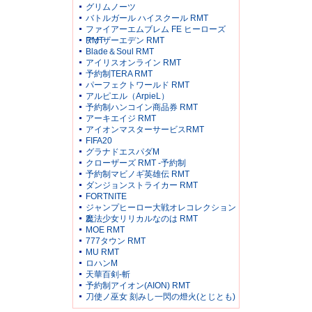
グリムノーツ
バトルガール ハイスクール RMT
ファイアーエムブレム FE ヒーローズ
RMT
アナザーエデン RMT
Blade＆Soul RMT
アイリスオンライン RMT
予約制TERA RMT
パーフェクトワールド RMT
アルピエル（ArpieL）
予約制ハンコイン商品券 RMT
アーキエイジ RMT
アイオンマスターサービスRMT
FIFA20
グラナドエスパダM
クローザーズ RMT -予約制
予約制マビノギ英雄伝 RMT
ダンジョンストライカー RMT
FORTNITE
ジャンプヒーロー大戦オレコレクション
2
魔法少女リリカルなのは RMT
MOE RMT
777タウン RMT
MU RMT
ロハンM
天華百剣-斬
予約制アイオン(AION) RMT
刀使ノ巫女 刻みし一閃の燈火(とじとも)