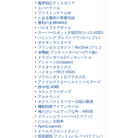
魔界戦記ディスガイア
エバーテイル
プリストンテールＭ
とある魔術の禁書目録
勝利の女神NIKKE
パスオブエグザイル
スーパーロボット大戦DD(スパロボDD)
パニシング グレイレイヴン(パニグレ)
ポケモンマスターズ
プリンセスコネクト！Re:Dive (プリコ
ネR)
ウマ娘 プリティーダービー(ウマ娘)
ドラゴンボールZドッカンバトル
アンドーン(Undawn)
アスタータタリクス
ハイキュー!!FLY HIGH
ブラウンダスト2(ブラダス2)
アイドルマスターシャイニーカラーズ
(シャニマス)
ポケモンGO
ラストクラウディア
アルケランド
オクトパストラベラー大陸の覇者
機動戦隊アイアンサーガ
俺だけレベルアップな件：ARISE
クラッシュフィーバー(クラフィ)
にゃんこ大戦争
ApexLegends
ドールズフロントライン
呪術廻戦 ファントムパレード(ファンパ