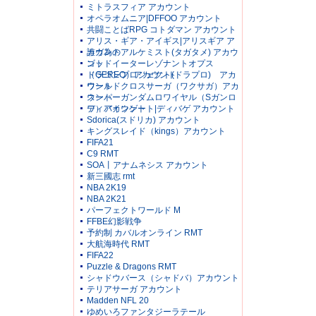
ミトラスフィア アカウント
オペラオムニア|DFFOO アカウント
共闘ことばRPG コトダマン アカウント
アリス・ギア・アイギス|アリスギア ア
カウント
誰ガ為のアルケミスト(タガタメ) アカウ
ント
ゴッドイーターレゾナントオプス
（GEREO）アカウント
ドラゴンプロジェクト(ドラプロ) アカ
ウント
ワールドクロスサーガ（ワクサガ）アカ
ウント
スーパーガンダムロワイヤル（Sガンロ
ワ）アカウント
ディバインゲート|ディバゲ アカウント
Sdorica(スドリカ) アカウント
キングスレイド（kings）アカウント
FIFA21
C9 RMT
SOA丨アナムネシス アカウント
新三國志 rmt
NBA 2K19
NBA 2K21
パーフェクトワールド M
FFBE幻影戦争
予約制 カバルオンライン RMT
大航海時代 RMT
FIFA22
Puzzle & Dragons RMT
シャドウバース（シャドバ）アカウント
テリアサーガ アカウント
Madden NFL 20
ゆめいろファンタジーラテール