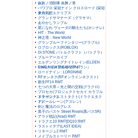
レ)
炎炎ノ消防隊 炎舞ノ章
パワプロ 栄冠ナイン クロスロード (栄冠
クロス)
東方幻想エクリプス
グランドサマナーズ（グラサマ）
あやかしランブル
星になれ ヴェーダの騎士たち(ホシナレ)
HIT：The World
神之塔：New World
グランブルーファンタジー(グラブル)
ロブロックス(ROBLOX)
Dr.STONE バトルクラフト（バトクラ）
ブルーアーカイブ
エルデンリングナイトレイン(ELDEN
RING NIGHTREIGN)RMT
CoA(クリスタルオブアトラン）
ロードナイン : LORDNINE
RFオンネク(RFオンラインネクスト)
新生FF14 RMT
七つの大罪～光と闇の交戦(グラクロ)
プロセカ(プロジェクトセカイ カラフル
ステージ！)
ドラゴンクエストタクト(ドラクエタク
ト)
アズールレーン(アズレン)
剣と魔法のログレス
黒子のバスケ Street Rivals(黒バスSR)
アラド戦記(Arad) RMT
ドラクエ10 RMT|DQ10 RMT
ラストイデア(LAST IDEA)
リネージュ2 RMT
メイプルストーリー RMT