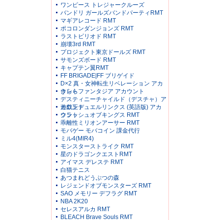
ワンピース トレジャークルーズ
バンドリ ガールズバンドパーティRMT
マギアレコード RMT
ポコロンダンジョンズ RMT
ラストピリオド RMT
崩壊3rd RMT
プロジェクト東京ドールズ RMT
サモンズボード RMT
キャプテン翼RMT
FF BRIGADE|FF ブリゲイド
D×2 真・女神転生リベレーション アカ
ウント
きららファンタジア アカウント
デスティニーチャイルド（デスチャ）ア
カウント
遊戯王デュエルリンクス (英語版) アカ
ウント
クラッシュオブキングス RMT
乖離性ミリオンアーサー RMT
モバゲー モバコイン 課金代行
ミル4(MIR4)
モンスターストライク RMT
星のドラゴンクエストRMT
アイマス デレステ RMT
白猫テニス
あつまれどうぶつの森
レジェンドオブモンスターズ RMT
SAO メモリー デフラグ RMT
NBA 2K20
セレスアルカ RMT
BLEACH Brave Souls RMT