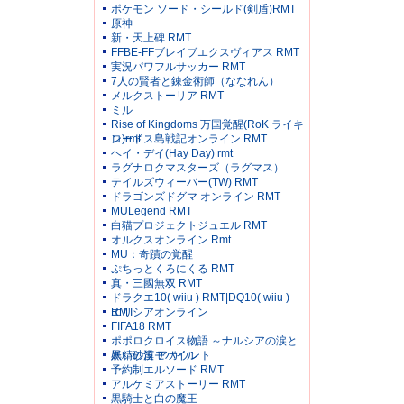
ポケモン ソード・シールド(剣盾)RMT
原神
新・天上碑 RMT
FFBE-FFブレイブエクスヴィアス RMT
実況パワフルサッカー RMT
7人の賢者と錬金術師（ななれん）
メルクストーリア RMT
ミル
Rise of Kingdoms 万国覚醒(RoK ライキ
ン)rmt
ロードス島戦記オンライン RMT
ヘイ・デイ(Hay Day) rmt
ラグナロクマスターズ（ラグマス）
テイルズウィーバー(TW) RMT
ドラゴンズドグマ オンライン RMT
MULegend RMT
白猫プロジェクトジュエル RMT
オルクスオンライン Rmt
MU：奇蹟の覚醒
ぷちっとくろにくる RMT
真・三國無双 RMT
ドラクエ10( wiiu ) RMT|DQ10( wiiu )
RMT
エリシアオンライン
FIFA18 RMT
ポポロクロイス物語 ～ナルシアの涙と
妖精の笛 アカウント
黒い砂漠モバイル
予約制エルソード RMT
アルケミアストーリー RMT
黒騎士と白の魔王