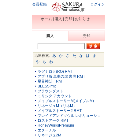
会員登録
ログイン
ホーム
|
購入
|
売却
|
お知らせ
購入
売却
迅速検索:
あ
か
さ
た
な
は
ま
や
ら
わ
ラグナロク(RO) RMT
アプリ版 単車の虎 裏虎 RMT
星界神話 RMT
BLESS rmt
ブラウンダスト
ミリシタ アカウント
メイプルストーリーM(メイプルM)
リネージュM（リネM）
メイプルストーリー2 RMT
ブレイドアンドソウル レボリューショ
ン
ロストアーク RMT
HoneyWorksPremium
エターナル
リネージュ2M