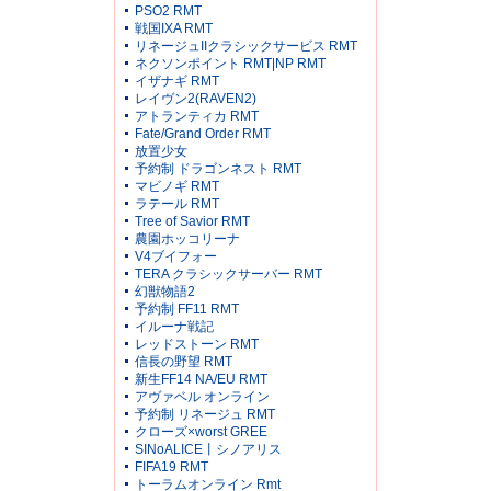
PSO2 RMT
戦国IXA RMT
リネージュIIクラシックサービス RMT
ネクソンポイント RMT|NP RMT
イザナギ RMT
レイヴン2(RAVEN2)
アトランティカ RMT
Fate/Grand Order RMT
放置少女
予約制 ドラゴンネスト RMT
マビノギ RMT
ラテール RMT
Tree of Savior RMT
農園ホッコリーナ
V4ブイフォー
TERA クラシックサーバー RMT
幻獣物語2
予約制 FF11 RMT
イルーナ戦記
レッドストーン RMT
信長の野望 RMT
新生FF14 NA/EU RMT
アヴァベル オンライン
予約制 リネージュ RMT
クローズ×worst GREE
SINoALICE丨シノアリス
FIFA19 RMT
トーラムオンライン Rmt