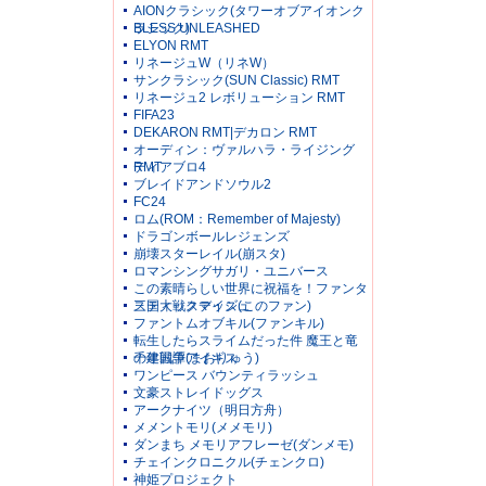
AIONクラシック(タワーオブアイオンク
ラシック)
BLESS UNLEASHED
ELYON RMT
リネージュW（リネW）
サンクラシック(SUN Classic) RMT
リネージュ2 レボリューション RMT
FIFA23
DEKARON RMT|デカロン RMT
オーディン：ヴァルハラ・ライジング
RMT
ディアブロ4
ブレイドアンドソウル2
FC24
ロム(ROM：Remember of Majesty)
ドラゴンボールレジェンズ
崩壊スターレイル(崩スタ)
ロマンシングサガリ・ユニバース
この素晴らしい世界に祝福を！ファンタ
スティックデイズ(このファン)
三国大戦スマッシュ
ファントムオブキル(ファンキル)
転生したらスライムだった件 魔王と竜
の建国譚(まおりゅう)
千年戦争アイギス
ワンピース バウンティラッシュ
文豪ストレイドッグス
アークナイツ（明日方舟）
メメントモリ(メメモリ)
ダンまち メモリアフレーゼ(ダンメモ)
チェインクロニクル(チェンクロ)
神姫プロジェクト