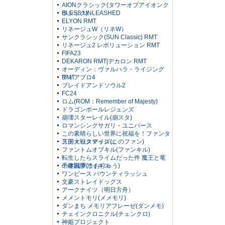
AIONクラシック(タワーオブアイオンク
ラシック)
BLESS UNLEASHED
ELYON RMT
リネージュW（リネW）
サンクラシック(SUN Classic) RMT
リネージュ2 レボリューション RMT
FIFA23
DEKARON RMT|デカロン RMT
オーディン：ヴァルハラ・ライジング
RMT
ディアブロ4
ブレイドアンドソウル2
FC24
ロム(ROM：Remember of Majesty)
ドラゴンボールレジェンズ
崩壊スターレイル(崩スタ)
ロマンシングサガリ・ユニバース
この素晴らしい世界に祝福を！ファンタ
スティックデイズ(このファン)
三国大戦スマッシュ
ファントムオブキル(ファンキル)
転生したらスライムだった件 魔王と竜
の建国譚(まおりゅう)
千年戦争アイギス
ワンピース バウンティラッシュ
文豪ストレイドッグス
アークナイツ（明日方舟）
メメントモリ(メメモリ)
ダンまち メモリアフレーゼ(ダンメモ)
チェインクロニクル(チェンクロ)
神姫プロジェクト