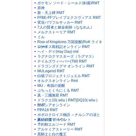
ポケモン ソード・シールド(剣盾)RMT
原神
新・天上碑 RMT
FFBE-FFブレイブエクスヴィアス RMT
実況パワフルサッカー RMT
7人の賢者と錬金術師（ななれん）
メルクストーリア RMT
ミル
Rise of Kingdoms 万国覚醒(RoK ライキ
ン)rmt
ロードス島戦記オンライン RMT
ヘイ・デイ(Hay Day) rmt
ラグナロクマスターズ（ラグマス）
テイルズウィーバー(TW) RMT
ドラゴンズドグマ オンライン RMT
MULegend RMT
白猫プロジェクトジュエル RMT
オルクスオンライン Rmt
MU：奇蹟の覚醒
ぷちっとくろにくる RMT
真・三國無双 RMT
ドラクエ10( wiiu ) RMT|DQ10( wiiu )
RMT
エリシアオンライン
FIFA18 RMT
ポポロクロイス物語 ～ナルシアの涙と
妖精の笛 アカウント
黒い砂漠モバイル
予約制エルソード RMT
アルケミアストーリー RMT
黒騎士と白の魔王