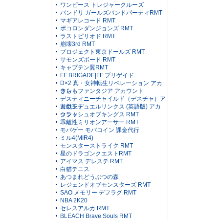
ワンピース トレジャークルーズ
バンドリ ガールズバンドパーティRMT
マギアレコード RMT
ポコロンダンジョンズ RMT
ラストピリオド RMT
崩壊3rd RMT
プロジェクト東京ドールズ RMT
サモンズボード RMT
キャプテン翼RMT
FF BRIGADE|FF ブリゲイド
D×2 真・女神転生リベレーション アカ
ウント
きららファンタジア アカウント
デスティニーチャイルド（デスチャ）ア
カウント
遊戯王デュエルリンクス (英語版) アカ
ウント
クラッシュオブキングス RMT
乖離性ミリオンアーサー RMT
モバゲー モバコイン 課金代行
ミル4(MIR4)
モンスターストライク RMT
星のドラゴンクエストRMT
アイマス デレステ RMT
白猫テニス
あつまれどうぶつの森
レジェンドオブモンスターズ RMT
SAO メモリー デフラグ RMT
NBA 2K20
セレスアルカ RMT
BLEACH Brave Souls RMT