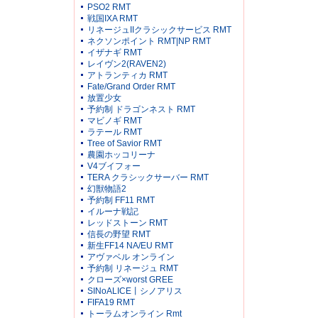
PSO2 RMT
戦国IXA RMT
リネージュIIクラシックサービス RMT
ネクソンポイント RMT|NP RMT
イザナギ RMT
レイヴン2(RAVEN2)
アトランティカ RMT
Fate/Grand Order RMT
放置少女
予約制 ドラゴンネスト RMT
マビノギ RMT
ラテール RMT
Tree of Savior RMT
農園ホッコリーナ
V4ブイフォー
TERA クラシックサーバー RMT
幻獣物語2
予約制 FF11 RMT
イルーナ戦記
レッドストーン RMT
信長の野望 RMT
新生FF14 NA/EU RMT
アヴァベル オンライン
予約制 リネージュ RMT
クローズ×worst GREE
SINoALICE丨シノアリス
FIFA19 RMT
トーラムオンライン Rmt