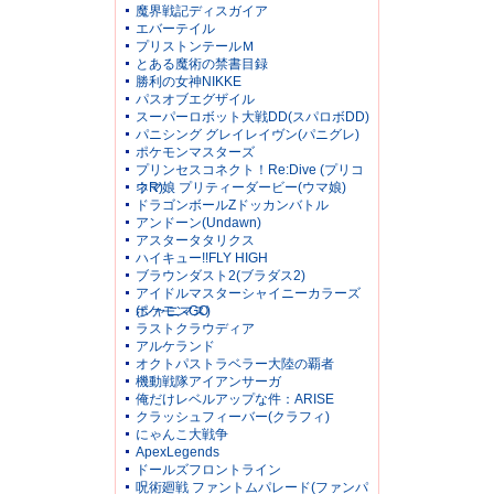
魔界戦記ディスガイア
エバーテイル
プリストンテールＭ
とある魔術の禁書目録
勝利の女神NIKKE
パスオブエグザイル
スーパーロボット大戦DD(スパロボDD)
パニシング グレイレイヴン(パニグレ)
ポケモンマスターズ
プリンセスコネクト！Re:Dive (プリコ
ネR)
ウマ娘 プリティーダービー(ウマ娘)
ドラゴンボールZドッカンバトル
アンドーン(Undawn)
アスタータタリクス
ハイキュー!!FLY HIGH
ブラウンダスト2(ブラダス2)
アイドルマスターシャイニーカラーズ
(シャニマス)
ポケモンGO
ラストクラウディア
アルケランド
オクトパストラベラー大陸の覇者
機動戦隊アイアンサーガ
俺だけレベルアップな件：ARISE
クラッシュフィーバー(クラフィ)
にゃんこ大戦争
ApexLegends
ドールズフロントライン
呪術廻戦 ファントムパレード(ファンパ