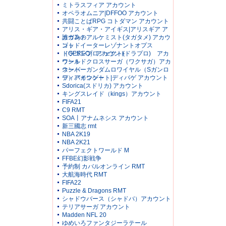
ミトラスフィア アカウント
オペラオムニア|DFFOO アカウント
共闘ことばRPG コトダマン アカウント
アリス・ギア・アイギス|アリスギア ア
カウント
誰ガ為のアルケミスト(タガタメ) アカウ
ント
ゴッドイーターレゾナントオプス
（GEREO）アカウント
ドラゴンプロジェクト(ドラプロ) アカ
ウント
ワールドクロスサーガ（ワクサガ）アカ
ウント
スーパーガンダムロワイヤル（Sガンロ
ワ）アカウント
ディバインゲート|ディバゲ アカウント
Sdorica(スドリカ) アカウント
キングスレイド（kings）アカウント
FIFA21
C9 RMT
SOA丨アナムネシス アカウント
新三國志 rmt
NBA 2K19
NBA 2K21
パーフェクトワールド M
FFBE幻影戦争
予約制 カバルオンライン RMT
大航海時代 RMT
FIFA22
Puzzle & Dragons RMT
シャドウバース（シャドバ）アカウント
テリアサーガ アカウント
Madden NFL 20
ゆめいろファンタジーラテール