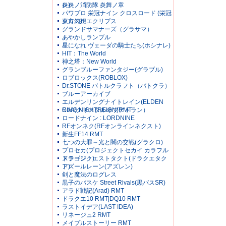
レ)
炎炎ノ消防隊 炎舞ノ章
パワプロ 栄冠ナイン クロスロード (栄冠
クロス)
東方幻想エクリプス
グランドサマナーズ（グラサマ）
あやかしランブル
星になれ ヴェーダの騎士たち(ホシナレ)
HIT：The World
神之塔：New World
グランブルーファンタジー(グラブル)
ロブロックス(ROBLOX)
Dr.STONE バトルクラフト（バトクラ）
ブルーアーカイブ
エルデンリングナイトレイン(ELDEN
RING NIGHTREIGN)RMT
CoA(クリスタルオブアトラン）
ロードナイン : LORDNINE
RFオンネク(RFオンラインネクスト)
新生FF14 RMT
七つの大罪～光と闇の交戦(グラクロ)
プロセカ(プロジェクトセカイ カラフル
ステージ！)
ドラゴンクエストタクト(ドラクエタク
ト)
アズールレーン(アズレン)
剣と魔法のログレス
黒子のバスケ Street Rivals(黒バスSR)
アラド戦記(Arad) RMT
ドラクエ10 RMT|DQ10 RMT
ラストイデア(LAST IDEA)
リネージュ2 RMT
メイプルストーリー RMT