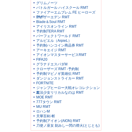
グリムノーツ
バトルガール ハイスクール RMT
ファイアーエムブレム FE ヒーローズ
RMT
アナザーエデン RMT
Blade＆Soul RMT
アイリスオンライン RMT
予約制TERA RMT
パーフェクトワールド RMT
アルピエル（ArpieL）
予約制ハンコイン商品券 RMT
アーキエイジ RMT
アイオンマスターサービスRMT
FIFA20
グラナドエスパダM
クローザーズ RMT -予約制
予約制マビノギ英雄伝 RMT
ダンジョンストライカー RMT
FORTNITE
ジャンプヒーロー大戦オレコレクション
2
魔法少女リリカルなのは RMT
MOE RMT
777タウン RMT
MU RMT
ロハンM
天華百剣-斬
予約制アイオン(AION) RMT
刀使ノ巫女 刻みし一閃の燈火(とじとも)