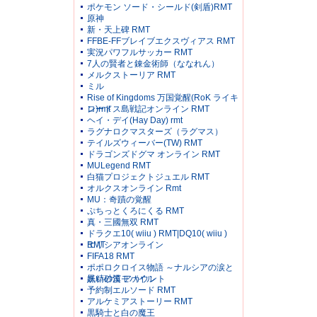
ポケモン ソード・シールド(剣盾)RMT
原神
新・天上碑 RMT
FFBE-FFブレイブエクスヴィアス RMT
実況パワフルサッカー RMT
7人の賢者と錬金術師（ななれん）
メルクストーリア RMT
ミル
Rise of Kingdoms 万国覚醒(RoK ライキ
ン)rmt
ロードス島戦記オンライン RMT
ヘイ・デイ(Hay Day) rmt
ラグナロクマスターズ（ラグマス）
テイルズウィーバー(TW) RMT
ドラゴンズドグマ オンライン RMT
MULegend RMT
白猫プロジェクトジュエル RMT
オルクスオンライン Rmt
MU：奇蹟の覚醒
ぷちっとくろにくる RMT
真・三國無双 RMT
ドラクエ10( wiiu ) RMT|DQ10( wiiu )
RMT
エリシアオンライン
FIFA18 RMT
ポポロクロイス物語 ～ナルシアの涙と
妖精の笛 アカウント
黒い砂漠モバイル
予約制エルソード RMT
アルケミアストーリー RMT
黒騎士と白の魔王