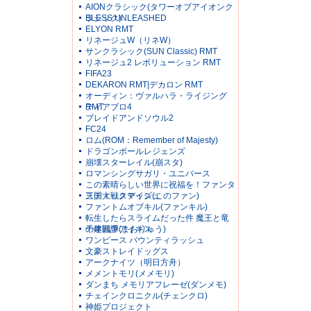
AIONクラシック(タワーオブアイオンク
ラシック)
BLESS UNLEASHED
ELYON RMT
リネージュW（リネW）
サンクラシック(SUN Classic) RMT
リネージュ2 レボリューション RMT
FIFA23
DEKARON RMT|デカロン RMT
オーディン：ヴァルハラ・ライジング
RMT
ディアブロ4
ブレイドアンドソウル2
FC24
ロム(ROM：Remember of Majesty)
ドラゴンボールレジェンズ
崩壊スターレイル(崩スタ)
ロマンシングサガリ・ユニバース
この素晴らしい世界に祝福を！ファンタ
スティックデイズ(このファン)
三国大戦スマッシュ
ファントムオブキル(ファンキル)
転生したらスライムだった件 魔王と竜
の建国譚(まおりゅう)
千年戦争アイギス
ワンピース バウンティラッシュ
文豪ストレイドッグス
アークナイツ（明日方舟）
メメントモリ(メメモリ)
ダンまち メモリアフレーゼ(ダンメモ)
チェインクロニクル(チェンクロ)
神姫プロジェクト