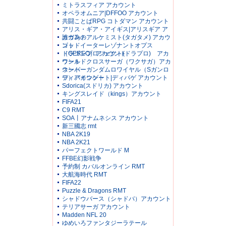
ミトラスフィア アカウント
オペラオムニア|DFFOO アカウント
共闘ことばRPG コトダマン アカウント
アリス・ギア・アイギス|アリスギア ア
カウント
誰ガ為のアルケミスト(タガタメ) アカウ
ント
ゴッドイーターレゾナントオプス
（GEREO）アカウント
ドラゴンプロジェクト(ドラプロ) アカ
ウント
ワールドクロスサーガ（ワクサガ）アカ
ウント
スーパーガンダムロワイヤル（Sガンロ
ワ）アカウント
ディバインゲート|ディバゲ アカウント
Sdorica(スドリカ) アカウント
キングスレイド（kings）アカウント
FIFA21
C9 RMT
SOA丨アナムネシス アカウント
新三國志 rmt
NBA 2K19
NBA 2K21
パーフェクトワールド M
FFBE幻影戦争
予約制 カバルオンライン RMT
大航海時代 RMT
FIFA22
Puzzle & Dragons RMT
シャドウバース（シャドバ）アカウント
テリアサーガ アカウント
Madden NFL 20
ゆめいろファンタジーラテール