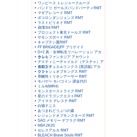
ワンピース トレジャークルーズ
バンドリ ガールズバンドパーティRMT
マギアレコード RMT
ポコロンダンジョンズ RMT
ラストピリオド RMT
崩壊3rd RMT
プロジェクト東京ドールズ RMT
サモンズボード RMT
キャプテン翼RMT
FF BRIGADE|FF ブリゲイド
D×2 真・女神転生リベレーション アカ
ウント
きららファンタジア アカウント
デスティニーチャイルド（デスチャ）ア
カウント
遊戯王デュエルリンクス (英語版) アカ
ウント
クラッシュオブキングス RMT
乖離性ミリオンアーサー RMT
モバゲー モバコイン 課金代行
ミル4(MIR4)
モンスターストライク RMT
星のドラゴンクエストRMT
アイマス デレステ RMT
白猫テニス
あつまれどうぶつの森
レジェンドオブモンスターズ RMT
SAO メモリー デフラグ RMT
NBA 2K20
セレスアルカ RMT
BLEACH Brave Souls RMT