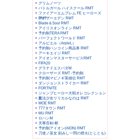
グリムノーツ
バトルガール ハイスクール RMT
ファイアーエムブレム FE ヒーローズ
RMT
アナザーエデン RMT
Blade＆Soul RMT
アイリスオンライン RMT
予約制TERA RMT
パーフェクトワールド RMT
アルピエル（ArpieL）
予約制ハンコイン商品券 RMT
アーキエイジ RMT
アイオンマスターサービスRMT
FIFA20
グラナドエスパダM
クローザーズ RMT -予約制
予約制マビノギ英雄伝 RMT
ダンジョンストライカー RMT
FORTNITE
ジャンプヒーロー大戦オレコレクション
2
魔法少女リリカルなのは RMT
MOE RMT
777タウン RMT
MU RMT
ロハンM
天華百剣-斬
予約制アイオン(AION) RMT
刀使ノ巫女 刻みし一閃の燈火(とじとも)