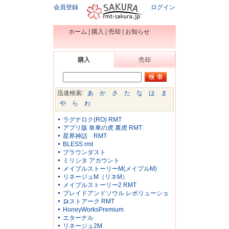
会員登録
ログイン
ホーム
|
購入
|
売却
|
お知らせ
購入
売却
迅速検索:
あ
か
さ
た
な
は
ま
や
ら
わ
ラグナロク(RO) RMT
アプリ版 単車の虎 裏虎 RMT
星界神話 RMT
BLESS rmt
ブラウンダスト
ミリシタ アカウント
メイプルストーリーM(メイプルM)
リネージュM（リネM）
メイプルストーリー2 RMT
ブレイドアンドソウル レボリューショ
ン
ロストアーク RMT
HoneyWorksPremium
エターナル
リネージュ2M