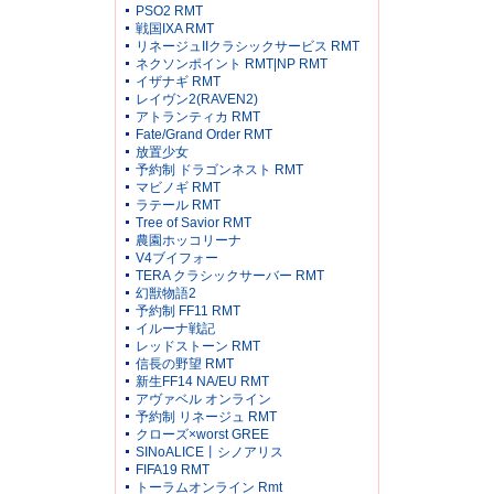
PSO2 RMT
戦国IXA RMT
リネージュIIクラシックサービス RMT
ネクソンポイント RMT|NP RMT
イザナギ RMT
レイヴン2(RAVEN2)
アトランティカ RMT
Fate/Grand Order RMT
放置少女
予約制 ドラゴンネスト RMT
マビノギ RMT
ラテール RMT
Tree of Savior RMT
農園ホッコリーナ
V4ブイフォー
TERA クラシックサーバー RMT
幻獣物語2
予約制 FF11 RMT
イルーナ戦記
レッドストーン RMT
信長の野望 RMT
新生FF14 NA/EU RMT
アヴァベル オンライン
予約制 リネージュ RMT
クローズ×worst GREE
SINoALICE丨シノアリス
FIFA19 RMT
トーラムオンライン Rmt