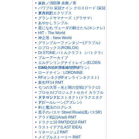
レ)
炎炎ノ消防隊 炎舞ノ章
パワプロ 栄冠ナイン クロスロード (栄冠
クロス)
東方幻想エクリプス
グランドサマナーズ（グラサマ）
あやかしランブル
星になれ ヴェーダの騎士たち(ホシナレ)
HIT：The World
神之塔：New World
グランブルーファンタジー(グラブル)
ロブロックス(ROBLOX)
Dr.STONE バトルクラフト（バトクラ）
ブルーアーカイブ
エルデンリングナイトレイン(ELDEN
RING NIGHTREIGN)RMT
CoA(クリスタルオブアトラン）
ロードナイン : LORDNINE
RFオンネク(RFオンラインネクスト)
新生FF14 RMT
七つの大罪～光と闇の交戦(グラクロ)
プロセカ(プロジェクトセカイ カラフル
ステージ！)
ドラゴンクエストタクト(ドラクエタク
ト)
アズールレーン(アズレン)
剣と魔法のログレス
黒子のバスケ Street Rivals(黒バスSR)
アラド戦記(Arad) RMT
ドラクエ10 RMT|DQ10 RMT
ラストイデア(LAST IDEA)
リネージュ2 RMT
メイプルストーリー RMT