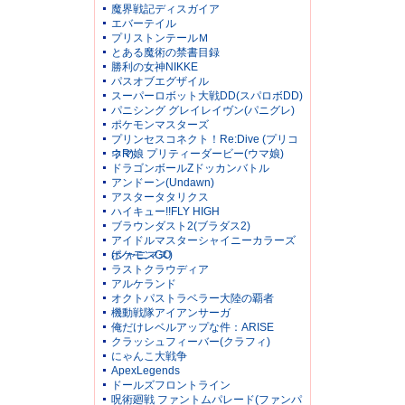
魔界戦記ディスガイア
エバーテイル
プリストンテールＭ
とある魔術の禁書目録
勝利の女神NIKKE
パスオブエグザイル
スーパーロボット大戦DD(スパロボDD)
パニシング グレイレイヴン(パニグレ)
ポケモンマスターズ
プリンセスコネクト！Re:Dive (プリコ
ネR)
ウマ娘 プリティーダービー(ウマ娘)
ドラゴンボールZドッカンバトル
アンドーン(Undawn)
アスタータタリクス
ハイキュー!!FLY HIGH
ブラウンダスト2(ブラダス2)
アイドルマスターシャイニーカラーズ
(シャニマス)
ポケモンGO
ラストクラウディア
アルケランド
オクトパストラベラー大陸の覇者
機動戦隊アイアンサーガ
俺だけレベルアップな件：ARISE
クラッシュフィーバー(クラフィ)
にゃんこ大戦争
ApexLegends
ドールズフロントライン
呪術廻戦 ファントムパレード(ファンパ