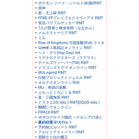
ポケモン ソード・シールド(剣盾)RMT
原神
新・天上碑 RMT
FFBE-FFブレイブエクスヴィアス RMT
実況パワフルサッカー RMT
7人の賢者と錬金術師（ななれん）
メルクストーリア RMT
ミル
Rise of Kingdoms 万国覚醒(RoK ライキ
ン)rmt
ロードス島戦記オンライン RMT
ヘイ・デイ(Hay Day) rmt
ラグナロクマスターズ（ラグマス）
テイルズウィーバー(TW) RMT
ドラゴンズドグマ オンライン RMT
MULegend RMT
白猫プロジェクトジュエル RMT
オルクスオンライン Rmt
MU：奇蹟の覚醒
ぷちっとくろにくる RMT
真・三國無双 RMT
ドラクエ10( wiiu ) RMT|DQ10( wiiu )
RMT
エリシアオンライン
FIFA18 RMT
ポポロクロイス物語 ～ナルシアの涙と
妖精の笛 アカウント
黒い砂漠モバイル
予約制エルソード RMT
アルケミアストーリー RMT
黒騎士と白の魔王