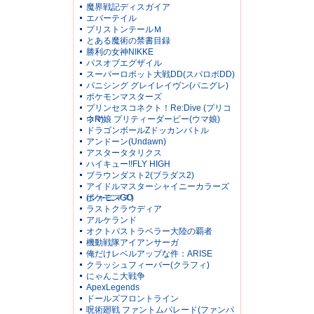
魔界戦記ディスガイア
エバーテイル
プリストンテールＭ
とある魔術の禁書目録
勝利の女神NIKKE
パスオブエグザイル
スーパーロボット大戦DD(スパロボDD)
パニシング グレイレイヴン(パニグレ)
ポケモンマスターズ
プリンセスコネクト！Re:Dive (プリコ
ネR)
ウマ娘 プリティーダービー(ウマ娘)
ドラゴンボールZドッカンバトル
アンドーン(Undawn)
アスタータタリクス
ハイキュー!!FLY HIGH
ブラウンダスト2(ブラダス2)
アイドルマスターシャイニーカラーズ
(シャニマス)
ポケモンGO
ラストクラウディア
アルケランド
オクトパストラベラー大陸の覇者
機動戦隊アイアンサーガ
俺だけレベルアップな件：ARISE
クラッシュフィーバー(クラフィ)
にゃんこ大戦争
ApexLegends
ドールズフロントライン
呪術廻戦 ファントムパレード(ファンパ