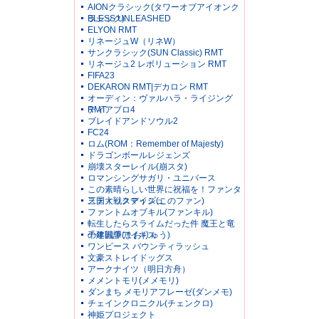
AIONクラシック(タワーオブアイオンク
ラシック)
BLESS UNLEASHED
ELYON RMT
リネージュW（リネW）
サンクラシック(SUN Classic) RMT
リネージュ2 レボリューション RMT
FIFA23
DEKARON RMT|デカロン RMT
オーディン：ヴァルハラ・ライジング
RMT
ディアブロ4
ブレイドアンドソウル2
FC24
ロム(ROM：Remember of Majesty)
ドラゴンボールレジェンズ
崩壊スターレイル(崩スタ)
ロマンシングサガリ・ユニバース
この素晴らしい世界に祝福を！ファンタ
スティックデイズ(このファン)
三国大戦スマッシュ
ファントムオブキル(ファンキル)
転生したらスライムだった件 魔王と竜
の建国譚(まおりゅう)
千年戦争アイギス
ワンピース バウンティラッシュ
文豪ストレイドッグス
アークナイツ（明日方舟）
メメントモリ(メメモリ)
ダンまち メモリアフレーゼ(ダンメモ)
チェインクロニクル(チェンクロ)
神姫プロジェクト