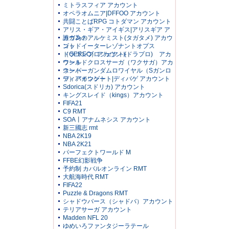
ミトラスフィア アカウント
オペラオムニア|DFFOO アカウント
共闘ことばRPG コトダマン アカウント
アリス・ギア・アイギス|アリスギア ア
カウント
誰ガ為のアルケミスト(タガタメ) アカウ
ント
ゴッドイーターレゾナントオプス
（GEREO）アカウント
ドラゴンプロジェクト(ドラプロ) アカ
ウント
ワールドクロスサーガ（ワクサガ）アカ
ウント
スーパーガンダムロワイヤル（Sガンロ
ワ）アカウント
ディバインゲート|ディバゲ アカウント
Sdorica(スドリカ) アカウント
キングスレイド（kings）アカウント
FIFA21
C9 RMT
SOA丨アナムネシス アカウント
新三國志 rmt
NBA 2K19
NBA 2K21
パーフェクトワールド M
FFBE幻影戦争
予約制 カバルオンライン RMT
大航海時代 RMT
FIFA22
Puzzle & Dragons RMT
シャドウバース（シャドバ）アカウント
テリアサーガ アカウント
Madden NFL 20
ゆめいろファンタジーラテール