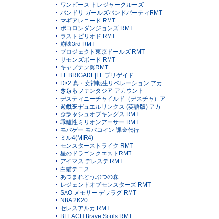
ワンピース トレジャークルーズ
バンドリ ガールズバンドパーティRMT
マギアレコード RMT
ポコロンダンジョンズ RMT
ラストピリオド RMT
崩壊3rd RMT
プロジェクト東京ドールズ RMT
サモンズボード RMT
キャプテン翼RMT
FF BRIGADE|FF ブリゲイド
D×2 真・女神転生リベレーション アカ
ウント
きららファンタジア アカウント
デスティニーチャイルド（デスチャ）ア
カウント
遊戯王デュエルリンクス (英語版) アカ
ウント
クラッシュオブキングス RMT
乖離性ミリオンアーサー RMT
モバゲー モバコイン 課金代行
ミル4(MIR4)
モンスターストライク RMT
星のドラゴンクエストRMT
アイマス デレステ RMT
白猫テニス
あつまれどうぶつの森
レジェンドオブモンスターズ RMT
SAO メモリー デフラグ RMT
NBA 2K20
セレスアルカ RMT
BLEACH Brave Souls RMT