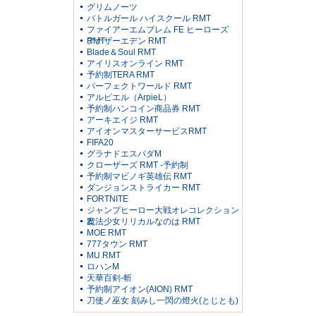
グリムノーツ
バトルガール ハイスクール RMT
ファイアーエムブレム FE ヒーローズ
RMT
アナザーエデン RMT
Blade＆Soul RMT
アイリスオンライン RMT
予約制TERA RMT
パーフェクトワールド RMT
アルピエル（ArpieL）
予約制ハンコイン商品券 RMT
アーキエイジ RMT
アイオンマスターサービスRMT
FIFA20
グラナドエスパダM
クローザーズ RMT -予約制
予約制マビノギ英雄伝 RMT
ダンジョンストライカー RMT
FORTNITE
ジャンプヒーロー大戦オレコレクション
2
魔法少女リリカルなのは RMT
MOE RMT
777タウン RMT
MU RMT
ロハンM
天華百剣-斬
予約制アイオン(AION) RMT
刀使ノ巫女 刻みし一閃の燈火(とじとも)