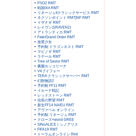
PSO2 RMT
戦国IXA RMT
リネージュIIクラシックサービス RMT
ネクソンポイント RMT|NP RMT
イザナギ RMT
レイヴン2(RAVEN2)
アトランティカ RMT
Fate/Grand Order RMT
放置少女
予約制 ドラゴンネスト RMT
マビノギ RMT
ラテール RMT
Tree of Savior RMT
農園ホッコリーナ
V4ブイフォー
TERA クラシックサーバー RMT
幻獣物語2
予約制 FF11 RMT
イルーナ戦記
レッドストーン RMT
信長の野望 RMT
新生FF14 NA/EU RMT
アヴァベル オンライン
予約制 リネージュ RMT
クローズ×worst GREE
SINoALICE丨シノアリス
FIFA19 RMT
トーラムオンライン Rmt