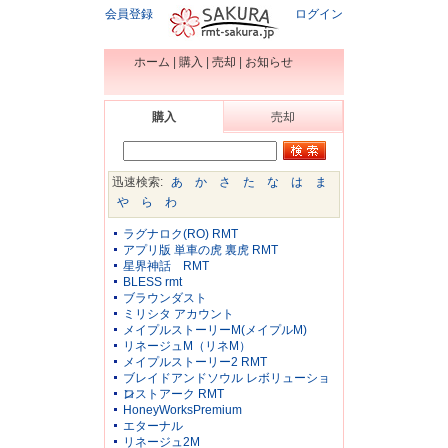
会員登録
ログイン
ホーム
|
購入
|
売却
|
お知らせ
購入
売却
迅速検索:
あ
か
さ
た
な
は
ま
や
ら
わ
ラグナロク(RO) RMT
アプリ版 単車の虎 裏虎 RMT
星界神話 RMT
BLESS rmt
ブラウンダスト
ミリシタ アカウント
メイプルストーリーM(メイプルM)
リネージュM（リネM）
メイプルストーリー2 RMT
ブレイドアンドソウル レボリューショ
ン
ロストアーク RMT
HoneyWorksPremium
エターナル
リネージュ2M