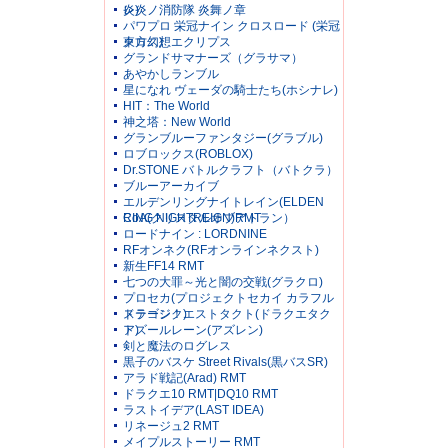
レ)
炎炎ノ消防隊 炎舞ノ章
パワプロ 栄冠ナイン クロスロード (栄冠
クロス)
東方幻想エクリプス
グランドサマナーズ（グラサマ）
あやかしランブル
星になれ ヴェーダの騎士たち(ホシナレ)
HIT：The World
神之塔：New World
グランブルーファンタジー(グラブル)
ロブロックス(ROBLOX)
Dr.STONE バトルクラフト（バトクラ）
ブルーアーカイブ
エルデンリングナイトレイン(ELDEN
RING NIGHTREIGN)RMT
CoA(クリスタルオブアトラン）
ロードナイン : LORDNINE
RFオンネク(RFオンラインネクスト)
新生FF14 RMT
七つの大罪～光と闇の交戦(グラクロ)
プロセカ(プロジェクトセカイ カラフル
ステージ！)
ドラゴンクエストタクト(ドラクエタク
ト)
アズールレーン(アズレン)
剣と魔法のログレス
黒子のバスケ Street Rivals(黒バスSR)
アラド戦記(Arad) RMT
ドラクエ10 RMT|DQ10 RMT
ラストイデア(LAST IDEA)
リネージュ2 RMT
メイプルストーリー RMT