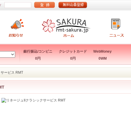
ド
銀行振込/コンビニ
クレジットカード
WebMoney
0円
0円
0WM
クサービス RMT
MT