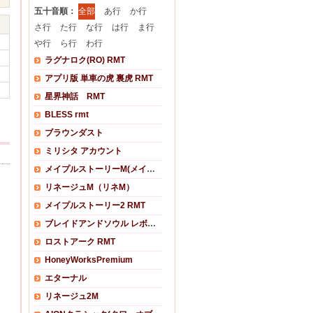
五十音順：
全部
あ行
か行
さ行
た行
な行
は行
ま行
や行
ら行
わ行
ラグナロク(RO) RMT
アプリ版 単車の虎 裏虎 RMT
星界神話 RMT
BLESS rmt
ブラウンダスト
ミリシタ アカウント
メイプルストーリーM(メイプルM)
リネージュM（リネM）
メイプルストーリー2 RMT
ブレイドアンドソウル レボリューション
ロストアーク RMT
HoneyWorksPremium
エターナル
リネージュ2M