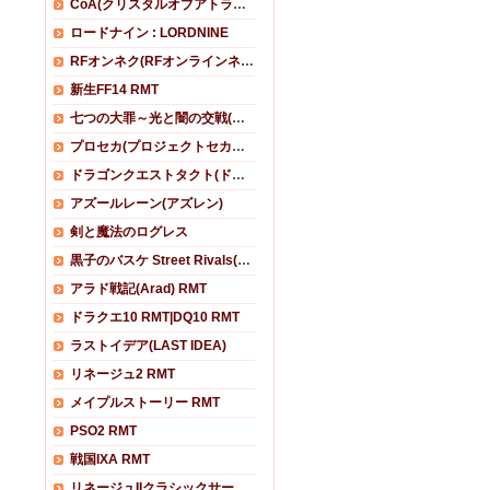
CoA(クリスタルオブアトラン）
ロードナイン : LORDNINE
RFオンネク(RFオンラインネクスト)
新生FF14 RMT
七つの大罪～光と闇の交戦(グラクロ)
プロセカ(プロジェクトセカイ カラフルステージ！)
ドラゴンクエストタクト(ドラクエタクト)
アズールレーン(アズレン)
剣と魔法のログレス
黒子のバスケ Street Rivals(黒バスSR)
アラド戦記(Arad) RMT
ドラクエ10 RMT|DQ10 RMT
ラストイデア(LAST IDEA)
リネージュ2 RMT
メイプルストーリー RMT
PSO2 RMT
戦国IXA RMT
リネージュIIクラシックサービス RMT