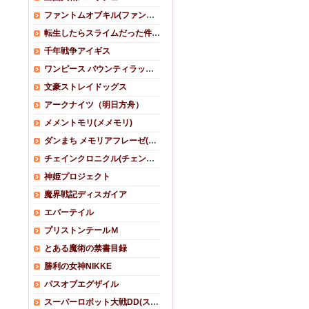
ファントムオブキル(ファンキル)
転生したらスライムだった件 魔王と竜の建国譚(まおりゅう)
千年戦争アイギス
ワンピース バウンティラッシュ
文豪ストレイドッグス
アークナイツ（明日方舟）
メメントモリ(メメモリ)
ダンまち メモリアフレーゼ(ダンメモ)
チェインクロニクル(チェンクロ)
神姫プロジェクト
魔界戦記ディスガイア
エバーテイル
プリストンテールＭ
とある魔術の禁書目録
勝利の女神NIKKE
パスオブエグザイル
スーパーロボット大戦DD(スパロボDD)