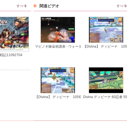
関連ビデオ
すべて
すべて
マビノギ錬金術講座 - ウォーターキャノン理論値実践(G12S1
【Divina】 ディビーナ 1
記11092704
【Divina】 ディビーナ 105ID クレソロでボス撃破 2/2
Divina ディビーナ 60忍者 55