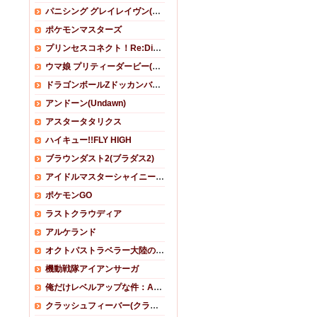
パニシング グレイレイヴン(パニグレ)
ポケモンマスターズ
プリンセスコネクト！Re:Dive (プリコネR)
ウマ娘 プリティーダービー(ウマ娘)
ドラゴンボールZドッカンバトル
アンドーン(Undawn)
アスタータタリクス
ハイキュー!!FLY HIGH
ブラウンダスト2(ブラダス2)
アイドルマスターシャイニーカラーズ(シャニマス)
ポケモンGO
ラストクラウディア
アルケランド
オクトパストラベラー大陸の覇者
機動戦隊アイアンサーガ
俺だけレベルアップな件：ARISE
クラッシュフィーバー(クラフィ)