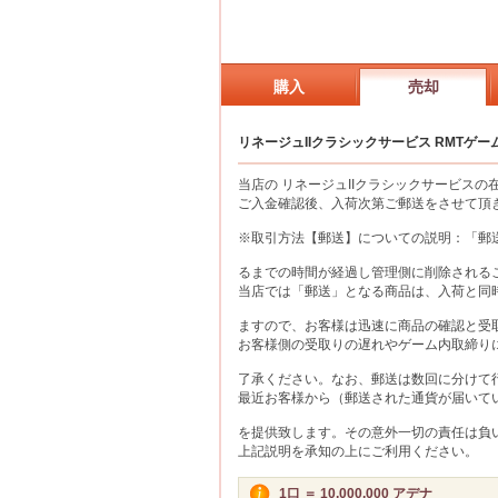
購入
売却
リネージュIIクラシックサービス RMTゲー
当店の リネージュIIクラシックサービス
ご入金確認後、入荷次第ご郵送をさせて頂
※取引方法【郵送】についての説明：「郵
るまでの時間が経過し管理側に削除される
当店では「郵送」となる商品は、入荷と同時
ますので、お客様は迅速に商品の確認と受
お客様側の受取りの遅れやゲーム内取締り
了承ください。なお、郵送は数回に分けて
最近お客様から（郵送された通貨が届いて
を提供致します。その意外一切の責任は負
上記説明を承知の上にご利用ください。
1口 ＝ 10,000,000 アデナ