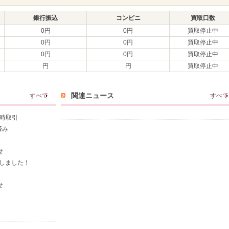
銀行振込
コンピニ
買取口数
0円
0円
買取停止中
0円
0円
買取停止中
0円
0円
買取停止中
円
円
買取停止中
関連ニュース
すべて
すべて
即時取引
済み
せ
荷しました！
せ