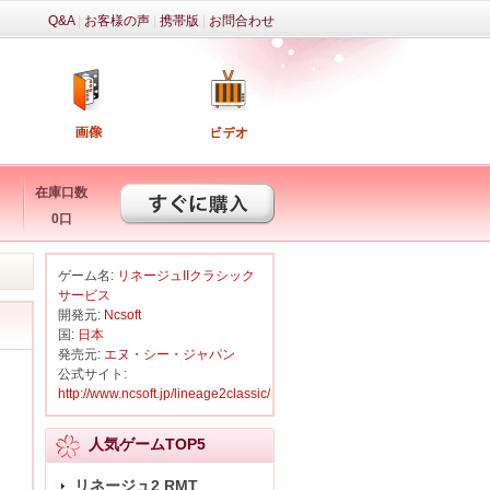
Q&A
|
お客様の声
|
携帯版
|
お問合わせ
在庫口数
0口
ゲーム名:
リネージュIIクラシック
サービス
開発元:
Ncsoft
国:
日本
発売元:
エヌ・シー・ジャパン
公式サイト:
http://www.ncsoft.jp/lineage2classic/
人気ゲームTOP5
リネージュ2 RMT