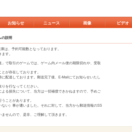
お知らせ
ニュース
画像
ビデオ
ムの説明
の在庫は、予約可能数となっております。
きます。
送」で取引のゲームでは、ゲーム内メール便の期限切れや、受取
ことが存在しております。
に配達しております。郵送完了後、E-Mailにてお知らせいたし
取りを行なってください。
による損失について、当方は一切補償できかねますので、予めご
行うことがあります。
いない）事が遭いました。それに対して、当方から郵送情報のSS
いませんので、是非、ご理解して頂きます。