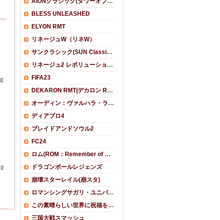
AIONクラシック(タワーオブアイオンクラシック)
BLESS UNLEASHED
ELYON RMT
リネージュW（リネW）
サンクラシック(SUN Classic) RMT
リネージュ2 レボリューション RMT
FIFA23
版)
05ID クレソロでボス撃破 1/2
DEKARON RMT|デカロン RMT
オーディン：ヴァルハラ・ライジング RMT
ディアブロ4
ブレイドアンドソウル2
FC24
ロム(ROM：Remember of Majesty)
ドラゴンボールレジェンズ
ID
崩壊スターレイル(崩スタ)
ロマンシングサガリ・ユニバース
この素晴らしい世界に祝福を！ファンタスティックデイズ(このファン)
三国大戦スマッシュ