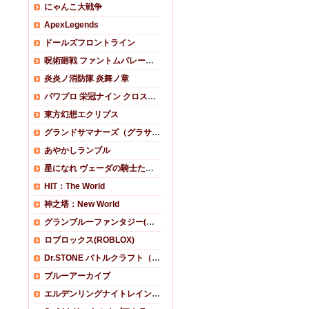
にゃんこ大戦争
ApexLegends
ドールズフロントライン
呪術廻戦 ファントムパレード(ファンパレ)
炎炎ノ消防隊 炎舞ノ章
パワプロ 栄冠ナイン クロスロード (栄冠クロス)
東方幻想エクリプス
グランドサマナーズ（グラサマ）
あやかしランブル
星になれ ヴェーダの騎士たち(ホシナレ)
HIT：The World
神之塔：New World
グランブルーファンタジー(グラブル)
ロブロックス(ROBLOX)
Dr.STONE バトルクラフト（バトクラ）
ブルーアーカイブ
エルデンリングナイトレイン(ELDEN RING NIGHTREIGN)RMT