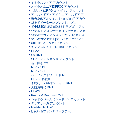
ミトラスフィア アカウント
オペラオムニア|DFFOO アカウント
共闘ことばRPG コトダマン アカウント
アリス・ギア・アイギス|アリスギア ア
カウント
誰ガ為のアルケミスト(タガタメ) アカウ
ント
ゴッドイーターレゾナントオプス
（GEREO）アカウント
ドラゴンプロジェクト(ドラプロ) アカ
ウント
ワールドクロスサーガ（ワクサガ）アカ
ウント
スーパーガンダムロワイヤル（Sガンロ
ワ）アカウント
ディバインゲート|ディバゲ アカウント
Sdorica(スドリカ) アカウント
キングスレイド（kings）アカウント
FIFA21
C9 RMT
SOA丨アナムネシス アカウント
新三國志 rmt
NBA 2K19
NBA 2K21
パーフェクトワールド M
FFBE幻影戦争
予約制 カバルオンライン RMT
大航海時代 RMT
FIFA22
Puzzle & Dragons RMT
シャドウバース（シャドバ）アカウント
テリアサーガ アカウント
Madden NFL 20
ゆめいろファンタジーラテール