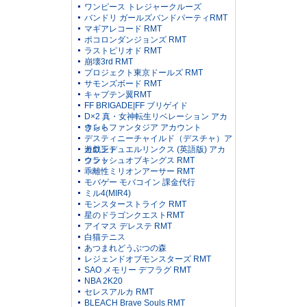
ワンピース トレジャークルーズ
バンドリ ガールズバンドパーティRMT
マギアレコード RMT
ポコロンダンジョンズ RMT
ラストピリオド RMT
崩壊3rd RMT
プロジェクト東京ドールズ RMT
サモンズボード RMT
キャプテン翼RMT
FF BRIGADE|FF ブリゲイド
D×2 真・女神転生リベレーション アカ
ウント
きららファンタジア アカウント
デスティニーチャイルド（デスチャ）ア
カウント
遊戯王デュエルリンクス (英語版) アカ
ウント
クラッシュオブキングス RMT
乖離性ミリオンアーサー RMT
モバゲー モバコイン 課金代行
ミル4(MIR4)
モンスターストライク RMT
星のドラゴンクエストRMT
アイマス デレステ RMT
白猫テニス
あつまれどうぶつの森
レジェンドオブモンスターズ RMT
SAO メモリー デフラグ RMT
NBA 2K20
セレスアルカ RMT
BLEACH Brave Souls RMT