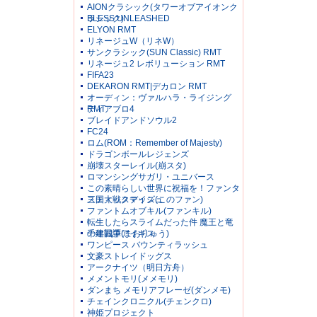
AIONクラシック(タワーオブアイオンク
ラシック)
BLESS UNLEASHED
ELYON RMT
リネージュW（リネW）
サンクラシック(SUN Classic) RMT
リネージュ2 レボリューション RMT
FIFA23
DEKARON RMT|デカロン RMT
オーディン：ヴァルハラ・ライジング
RMT
ディアブロ4
ブレイドアンドソウル2
FC24
ロム(ROM：Remember of Majesty)
ドラゴンボールレジェンズ
崩壊スターレイル(崩スタ)
ロマンシングサガリ・ユニバース
この素晴らしい世界に祝福を！ファンタ
スティックデイズ(このファン)
三国大戦スマッシュ
ファントムオブキル(ファンキル)
転生したらスライムだった件 魔王と竜
の建国譚(まおりゅう)
千年戦争アイギス
ワンピース バウンティラッシュ
文豪ストレイドッグス
アークナイツ（明日方舟）
メメントモリ(メメモリ)
ダンまち メモリアフレーゼ(ダンメモ)
チェインクロニクル(チェンクロ)
神姫プロジェクト