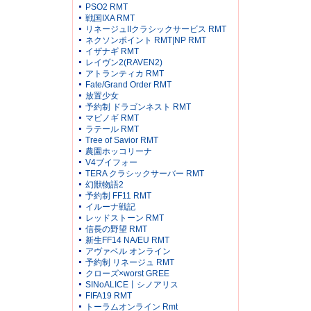
PSO2 RMT
戦国IXA RMT
リネージュIIクラシックサービス RMT
ネクソンポイント RMT|NP RMT
イザナギ RMT
レイヴン2(RAVEN2)
アトランティカ RMT
Fate/Grand Order RMT
放置少女
予約制 ドラゴンネスト RMT
マビノギ RMT
ラテール RMT
Tree of Savior RMT
農園ホッコリーナ
V4ブイフォー
TERA クラシックサーバー RMT
幻獣物語2
予約制 FF11 RMT
イルーナ戦記
レッドストーン RMT
信長の野望 RMT
新生FF14 NA/EU RMT
アヴァベル オンライン
予約制 リネージュ RMT
クローズ×worst GREE
SINoALICE丨シノアリス
FIFA19 RMT
トーラムオンライン Rmt