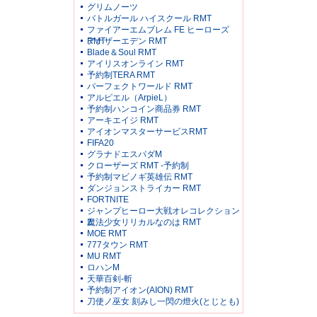
グリムノーツ
バトルガール ハイスクール RMT
ファイアーエムブレム FE ヒーローズ
RMT
アナザーエデン RMT
Blade＆Soul RMT
アイリスオンライン RMT
予約制TERA RMT
パーフェクトワールド RMT
アルピエル（ArpieL）
予約制ハンコイン商品券 RMT
アーキエイジ RMT
アイオンマスターサービスRMT
FIFA20
グラナドエスパダM
クローザーズ RMT -予約制
予約制マビノギ英雄伝 RMT
ダンジョンストライカー RMT
FORTNITE
ジャンプヒーロー大戦オレコレクション
2
魔法少女リリカルなのは RMT
MOE RMT
777タウン RMT
MU RMT
ロハンM
天華百剣-斬
予約制アイオン(AION) RMT
刀使ノ巫女 刻みし一閃の燈火(とじとも)