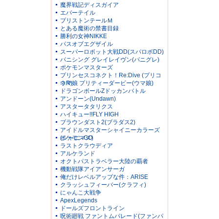
魔界戦記ディスガイア
エバーテイル
プリストンテールＭ
とある魔術の禁書目録
勝利の女神NIKKE
パスオブエグザイル
スーパーロボット大戦DD(スパロボDD)
パニシング グレイレイヴン(パニグレ)
ポケモンマスターズ
プリンセスコネクト！Re:Dive (プリコ
ネR)
ウマ娘 プリティーダービー(ウマ娘)
ドラゴンボールZドッカンバトル
アンドーン(Undawn)
アスタータタリクス
ハイキュー!!FLY HIGH
ブラウンダスト2(ブラダス2)
アイドルマスターシャイニーカラーズ
(シャニマス)
ポケモンGO
ラストクラウディア
アルケランド
オクトパストラベラー大陸の覇者
機動戦隊アイアンサーガ
俺だけレベルアップな件：ARISE
クラッシュフィーバー(クラフィ)
にゃんこ大戦争
ApexLegends
ドールズフロントライン
呪術廻戦 ファントムパレード(ファンパ