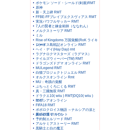
ポケモン ソード・シールド(剣盾)RMT
原神
新・天上碑 RMT
FFBE-FFブレイブエクスヴィアス RMT
実況パワフルサッカー RMT
7人の賢者と錬金術師（ななれん）
メルクストーリア RMT
ミル
Rise of Kingdoms 万国覚醒(RoK ライキ
ン)rmt
ロードス島戦記オンライン RMT
ヘイ・デイ(Hay Day) rmt
ラグナロクマスターズ（ラグマス）
テイルズウィーバー(TW) RMT
ドラゴンズドグマ オンライン RMT
MULegend RMT
白猫プロジェクトジュエル RMT
オルクスオンライン Rmt
MU：奇蹟の覚醒
ぷちっとくろにくる RMT
真・三國無双 RMT
ドラクエ10( wiiu ) RMT|DQ10( wiiu )
RMT
エリシアオンライン
FIFA18 RMT
ポポロクロイス物語 ～ナルシアの涙と
妖精の笛 アカウント
黒い砂漠モバイル
予約制エルソード RMT
アルケミアストーリー RMT
黒騎士と白の魔王