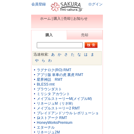
会員登録
ログイン
ホーム
|
購入
|
売却
|
お知らせ
購入
売却
迅速検索:
あ
か
さ
た
な
は
ま
や
ら
わ
ラグナロク(RO) RMT
アプリ版 単車の虎 裏虎 RMT
星界神話 RMT
BLESS rmt
ブラウンダスト
ミリシタ アカウント
メイプルストーリーM(メイプルM)
リネージュM（リネM）
メイプルストーリー2 RMT
ブレイドアンドソウル レボリューショ
ン
ロストアーク RMT
HoneyWorksPremium
エターナル
リネージュ2M