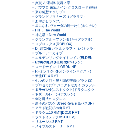
レ)
炎炎ノ消防隊 炎舞ノ章
パワプロ 栄冠ナイン クロスロード (栄冠
クロス)
東方幻想エクリプス
グランドサマナーズ（グラサマ）
あやかしランブル
星になれ ヴェーダの騎士たち(ホシナレ)
HIT：The World
神之塔：New World
グランブルーファンタジー(グラブル)
ロブロックス(ROBLOX)
Dr.STONE バトルクラフト（バトクラ）
ブルーアーカイブ
エルデンリングナイトレイン(ELDEN
RING NIGHTREIGN)RMT
CoA(クリスタルオブアトラン）
ロードナイン : LORDNINE
RFオンネク(RFオンラインネクスト)
新生FF14 RMT
七つの大罪～光と闇の交戦(グラクロ)
プロセカ(プロジェクトセカイ カラフル
ステージ！)
ドラゴンクエストタクト(ドラクエタク
ト)
アズールレーン(アズレン)
剣と魔法のログレス
黒子のバスケ Street Rivals(黒バスSR)
アラド戦記(Arad) RMT
ドラクエ10 RMT|DQ10 RMT
ラストイデア(LAST IDEA)
リネージュ2 RMT
メイプルストーリー RMT