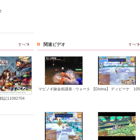
せ
関連ビデオ
すべて
すべて
マビノギ錬金術講座 - ウォーターキャノン理論値実践(G12S1
【Divina】 ディビーナ 1
記11092704