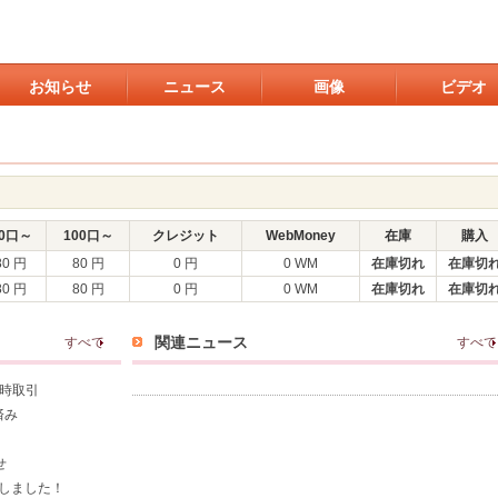
お知らせ
ニュース
画像
ビデオ
0口～
100口～
クレジット
WebMoney
在庫
購入
80 円
80 円
0 円
0 WM
在庫切れ
在庫切
80 円
80 円
0 円
0 WM
在庫切れ
在庫切
関連ニュース
すべて
すべて
即時取引
済み
せ
荷しました！