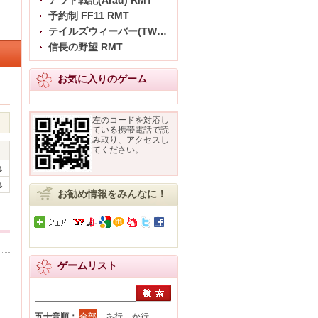
アラド戦記(Arad) RMT
予約制 FF11 RMT
テイルズウィーバー(TW) RMT
信長の野望 RMT
お気に入りのゲーム
左のコードを対応し
ている携帯電話で読
み取り、アクセスし
てください。
れ
れ
お勧め情報をみんなに！
ゲームリスト
五十音順：
全部
あ行
か行