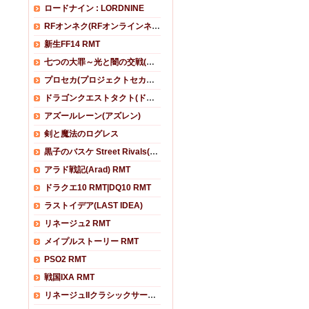
ロードナイン : LORDNINE
RFオンネク(RFオンラインネクスト)
新生FF14 RMT
七つの大罪～光と闇の交戦(グラクロ)
プロセカ(プロジェクトセカイ カラフルステージ！)
ドラゴンクエストタクト(ドラクエタクト)
アズールレーン(アズレン)
剣と魔法のログレス
黒子のバスケ Street Rivals(黒バスSR)
アラド戦記(Arad) RMT
ドラクエ10 RMT|DQ10 RMT
ラストイデア(LAST IDEA)
リネージュ2 RMT
メイプルストーリー RMT
PSO2 RMT
戦国IXA RMT
リネージュIIクラシックサービス RMT