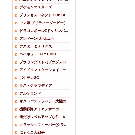
ポケモンマスターズ
プリンセスコネクト！Re:Dive (プリコネR)
ウマ娘 プリティーダービー(ウマ娘)
ドラゴンボールZドッカンバトル
アンドーン(Undawn)
アスタータタリクス
ハイキュー!!FLY HIGH
ブラウンダスト2(ブラダス2)
アイドルマスターシャイニーカラーズ(シャニマス)
ポケモンGO
ラストクラウディア
アルケランド
オクトパストラベラー大陸の覇者
機動戦隊アイアンサーガ
俺だけレベルアップな件：ARISE
クラッシュフィーバー(クラフィ)
にゃんこ大戦争