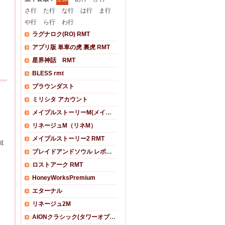
さ行
た行
な行
は行
ま行
や行
ら行
わ行
ラグナロク(RO) RMT
アプリ版 単車の虎 裏虎 RMT
星界神話 RMT
BLESS rmt
ブラウンダスト
ミリシタ アカウント
メイプルストーリーM(メイプルM)
リネージュM（リネM）
メイプルストーリー2 RMT
版)
05ID クレソロでボス撃破 1/2
ブレイドアンドソウル レボリューション
ロストアーク RMT
HoneyWorksPremium
エターナル
リネージュ2M
AIONクラシック(タワーオブアイオンクラシック)