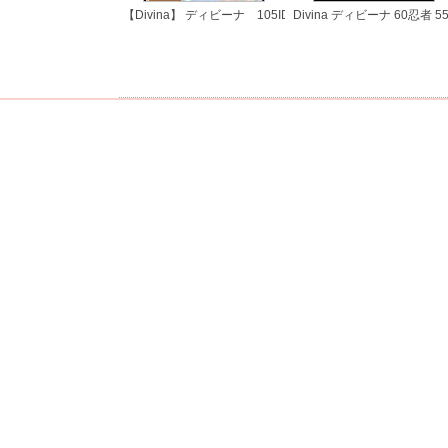
【Divina】 ディビーナ 105ID クレソロでボス撃破 2/2
Divina ディビーナ 60忍者 55