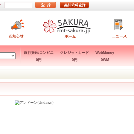
ド
銀行振込/コンビニ
クレジットカード
WebMoney
0円
0円
0WM