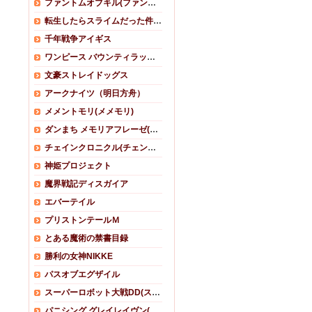
ファントムオブキル(ファンキル)
転生したらスライムだった件 魔王と竜の建国譚(まおりゅう)
千年戦争アイギス
ワンピース バウンティラッシュ
文豪ストレイドッグス
アークナイツ（明日方舟）
メメントモリ(メメモリ)
ダンまち メモリアフレーゼ(ダンメモ)
チェインクロニクル(チェンクロ)
神姫プロジェクト
魔界戦記ディスガイア
エバーテイル
プリストンテールＭ
とある魔術の禁書目録
勝利の女神NIKKE
パスオブエグザイル
スーパーロボット大戦DD(スパロボDD)
パニシング グレイレイヴン(パニグレ)