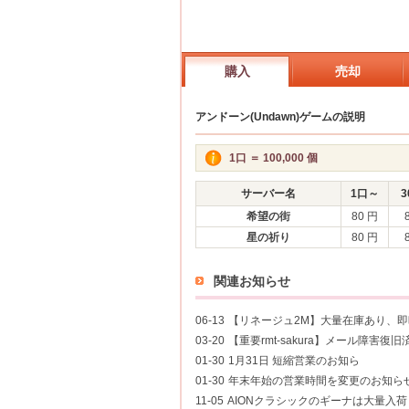
購入
売却
アンドーン(Undawn)ゲームの説明
1口 ＝ 100,000 個
サーバー名
1口～
3
希望の街
80 円
星の祈り
80 円
関連お知らせ
06-13
【リネージュ2M】大量在庫あり、
03-20
【重要rmt-sakura】メール障害復旧
01-30
1月31日 短縮営業のお知ら
01-30
年末年始の営業時間を変更のお知ら
11-05
AIONクラシックのギーナは大量入