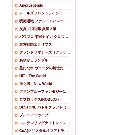
ApexLegends
ドールズフロントライン
呪術廻戦 ファントムパレード(ファンパレ)
炎炎ノ消防隊 炎舞ノ章
パワプロ 栄冠ナイン クロスロード (栄冠クロス)
東方幻想エクリプス
グランドサマナーズ（グラサマ）
あやかしランブル
星になれ ヴェーダの騎士たち(ホシナレ)
HIT：The World
神之塔：New World
グランブルーファンタジー(グラブル)
ロブロックス(ROBLOX)
Dr.STONE バトルクラフト（バトクラ）
ブルーアーカイブ
エルデンリングナイトレイン(ELDEN RING NIGHTREIGN)RMT
CoA(クリスタルオブアトラン）