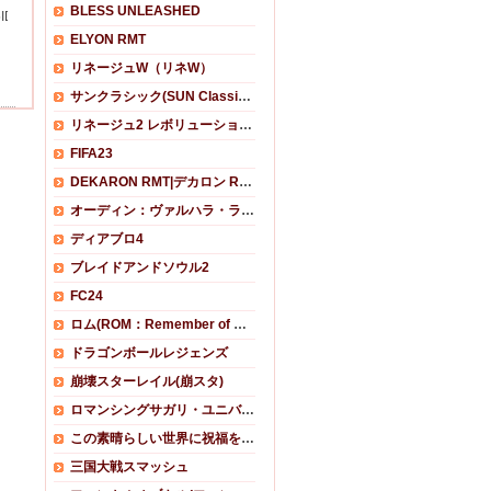
BLESS UNLEASHED
ID
ELYON RMT
リネージュW（リネW）
サンクラシック(SUN Classic) RMT
リネージュ2 レボリューション RMT
FIFA23
DEKARON RMT|デカロン RMT
オーディン：ヴァルハラ・ライジング RMT
ディアブロ4
ブレイドアンドソウル2
FC24
ロム(ROM：Remember of Majesty)
ドラゴンボールレジェンズ
崩壊スターレイル(崩スタ)
ロマンシングサガリ・ユニバース
この素晴らしい世界に祝福を！ファンタスティックデイズ(このファン)
三国大戦スマッシュ