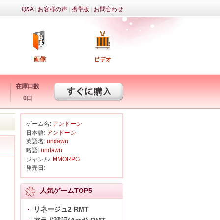
Q&A
|
お客様の声
|
携帯版
|
お問合わせ
在庫口数
0口
ゲーム名:
アンドーン
日本語:
アンドーン
英語名:
undawn
略語:
undawn
ジャンル:
MMORPG
発売日:
人気ゲームTOP5
リネージュ2 RMT