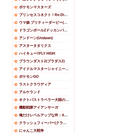
ポケモンマスターズ
プリンセスコネクト！Re:Dive (プリコネR)
ウマ娘 プリティーダービー(ウマ娘)
ドラゴンボールZドッカンバトル
アンドーン(Undawn)
アスタータタリクス
ハイキュー!!FLY HIGH
ブラウンダスト2(ブラダス2)
アイドルマスターシャイニーカラーズ(シャニマス)
ポケモンGO
ラストクラウディア
アルケランド
オクトパストラベラー大陸の覇者
機動戦隊アイアンサーガ
俺だけレベルアップな件：ARISE
クラッシュフィーバー(クラフィ)
にゃんこ大戦争