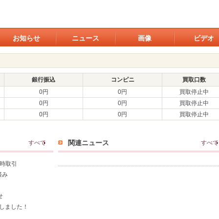
お知らせ
ニュース
画像
ビデオ
銀行振込
コンピニ
買取口数
0円
0円
買取停止中
0円
0円
買取停止中
0円
0円
買取停止中
関連ニュース
すべて
すべて
即時取引
済み
せ
荷しました！