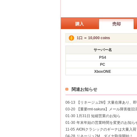
購入
売却
1口 ＝ 10,000 coins
サーバー名
PS4
PC
XboxONE
関連お知らせ
06-13
【リネージュ2M】大量在庫あり、
03-20
【重要rmt-sakura】メール障害復旧
01-30
1月31日 短縮営業のお知ら
01-30
年末年始の営業時間を変更のお知ら
11-05
AIONクラシックのギーナは大量入
04-28
リネージュ2M ダイヤ取扱開始！