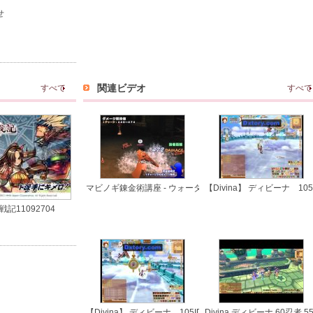
せ
関連ビデオ
すべて
すべて
マビノギ錬金術講座 - ウォーターキャノン理論値実践(G12S1
【Divina】 ディビーナ 1
記11092704
【Divina】 ディビーナ 105ID クレソロでボス撃破 2/2
Divina ディビーナ 60忍者 55