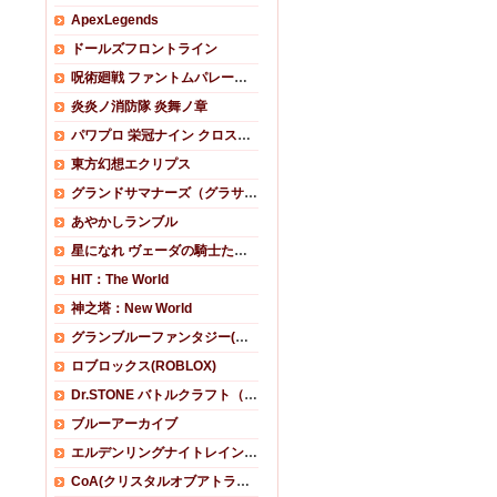
ApexLegends
ドールズフロントライン
呪術廻戦 ファントムパレード(ファンパレ)
炎炎ノ消防隊 炎舞ノ章
パワプロ 栄冠ナイン クロスロード (栄冠クロス)
東方幻想エクリプス
グランドサマナーズ（グラサマ）
あやかしランブル
星になれ ヴェーダの騎士たち(ホシナレ)
HIT：The World
神之塔：New World
グランブルーファンタジー(グラブル)
ロブロックス(ROBLOX)
Dr.STONE バトルクラフト（バトクラ）
ブルーアーカイブ
エルデンリングナイトレイン(ELDEN RING NIGHTREIGN)RMT
CoA(クリスタルオブアトラン）