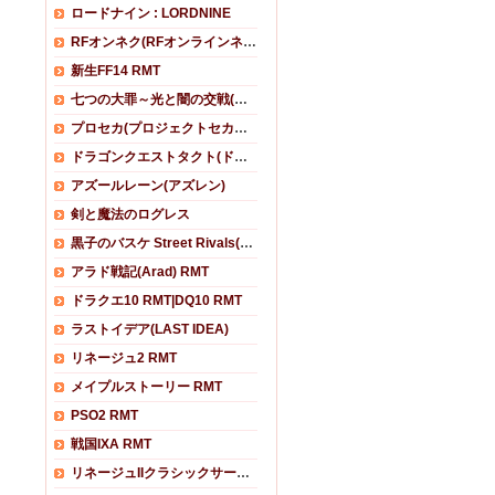
ロードナイン : LORDNINE
RFオンネク(RFオンラインネクスト)
新生FF14 RMT
七つの大罪～光と闇の交戦(グラクロ)
プロセカ(プロジェクトセカイ カラフルステージ！)
ドラゴンクエストタクト(ドラクエタクト)
アズールレーン(アズレン)
剣と魔法のログレス
黒子のバスケ Street Rivals(黒バスSR)
アラド戦記(Arad) RMT
ドラクエ10 RMT|DQ10 RMT
ラストイデア(LAST IDEA)
リネージュ2 RMT
メイプルストーリー RMT
PSO2 RMT
戦国IXA RMT
リネージュIIクラシックサービス RMT