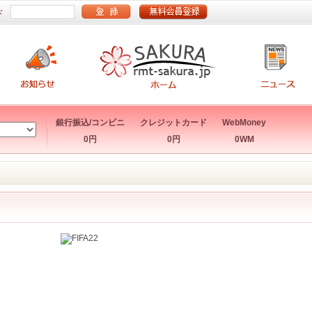
ド
銀行振込/コンビニ
クレジットカード
WebMoney
0円
0円
0WM