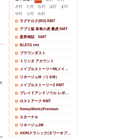
さ行
た行
な行
は行
ま行
や行
ら行
わ行
ラグナロク(RO) RMT
アプリ版 単車の虎 裏虎 RMT
星界神話 RMT
BLESS rmt
ブラウンダスト
ミリシタ アカウント
メイプルストーリーM(メイプルM)
リネージュM（リネM）
版)
05ID クレソロでボス撃破 1/2
メイプルストーリー2 RMT
ブレイドアンドソウル レボリューション
ロストアーク RMT
HoneyWorksPremium
エターナル
リネージュ2M
AIONクラシック(タワーオブアイオンクラシック)
ID