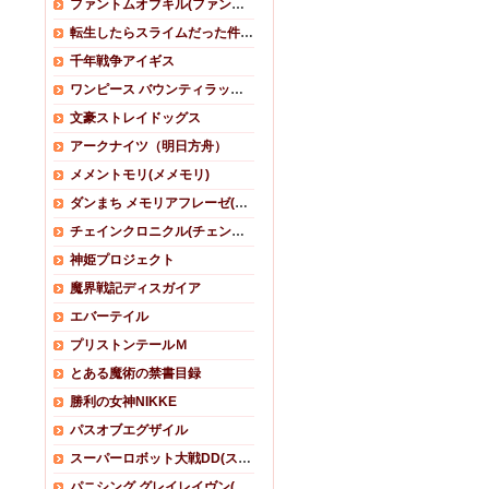
ファントムオブキル(ファンキル)
転生したらスライムだった件 魔王と竜の建国譚(まおりゅう)
千年戦争アイギス
ワンピース バウンティラッシュ
文豪ストレイドッグス
アークナイツ（明日方舟）
メメントモリ(メメモリ)
ダンまち メモリアフレーゼ(ダンメモ)
チェインクロニクル(チェンクロ)
神姫プロジェクト
魔界戦記ディスガイア
エバーテイル
プリストンテールＭ
とある魔術の禁書目録
勝利の女神NIKKE
パスオブエグザイル
スーパーロボット大戦DD(スパロボDD)
パニシング グレイレイヴン(パニグレ)