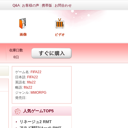
Q&A
|
お客様の声
|
携帯版
|
お問合わせ
在庫口数
0口
ゲーム名:
FIFA22
日本語:
FIFA22
英語名:
fifa22
略語:
fifa22
ジャンル:
MMORPG
発売日:
人気ゲームTOP5
リネージュ2 RMT