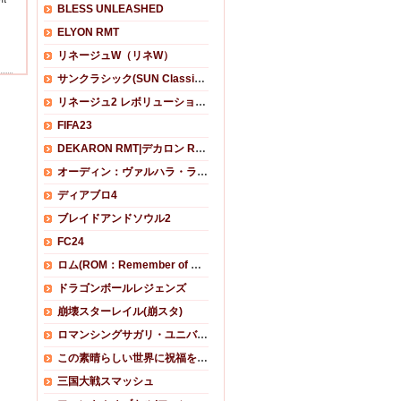
BLESS UNLEASHED
ELYON RMT
リネージュW（リネW）
サンクラシック(SUN Classic) RMT
リネージュ2 レボリューション RMT
FIFA23
DEKARON RMT|デカロン RMT
オーディン：ヴァルハラ・ライジング RMT
ディアブロ4
ブレイドアンドソウル2
FC24
ロム(ROM：Remember of Majesty)
ドラゴンボールレジェンズ
崩壊スターレイル(崩スタ)
ロマンシングサガリ・ユニバース
この素晴らしい世界に祝福を！ファンタスティックデイズ(このファン)
三国大戦スマッシュ