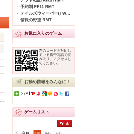
アラド戦記(Arad) RMT
予約制 FF11 RMT
テイルズウィーバー(TW) RMT
信長の野望 RMT
お気に入りのゲーム
左のコードを対応し
ている携帯電話で読
み取り、アクセスし
てください。
お勧め情報をみんなに！
ゲームリスト
五十音順：
全部
あ行
か行