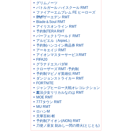
グリムノーツ
バトルガール ハイスクール RMT
ファイアーエムブレム FE ヒーローズ
RMT
アナザーエデン RMT
Blade＆Soul RMT
アイリスオンライン RMT
予約制TERA RMT
パーフェクトワールド RMT
アルピエル（ArpieL）
予約制ハンコイン商品券 RMT
アーキエイジ RMT
アイオンマスターサービスRMT
FIFA20
グラナドエスパダM
クローザーズ RMT -予約制
予約制マビノギ英雄伝 RMT
ダンジョンストライカー RMT
FORTNITE
ジャンプヒーロー大戦オレコレクション
2
魔法少女リリカルなのは RMT
MOE RMT
777タウン RMT
MU RMT
ロハンM
天華百剣-斬
予約制アイオン(AION) RMT
刀使ノ巫女 刻みし一閃の燈火(とじとも)