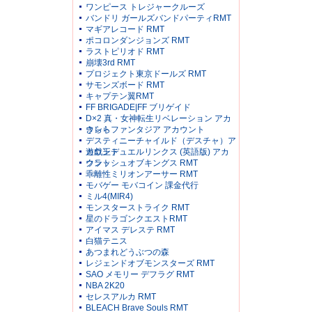
ワンピース トレジャークルーズ
バンドリ ガールズバンドパーティRMT
マギアレコード RMT
ポコロンダンジョンズ RMT
ラストピリオド RMT
崩壊3rd RMT
プロジェクト東京ドールズ RMT
サモンズボード RMT
キャプテン翼RMT
FF BRIGADE|FF ブリゲイド
D×2 真・女神転生リベレーション アカ
ウント
きららファンタジア アカウント
デスティニーチャイルド（デスチャ）ア
カウント
遊戯王デュエルリンクス (英語版) アカ
ウント
クラッシュオブキングス RMT
乖離性ミリオンアーサー RMT
モバゲー モバコイン 課金代行
ミル4(MIR4)
モンスターストライク RMT
星のドラゴンクエストRMT
アイマス デレステ RMT
白猫テニス
あつまれどうぶつの森
レジェンドオブモンスターズ RMT
SAO メモリー デフラグ RMT
NBA 2K20
セレスアルカ RMT
BLEACH Brave Souls RMT