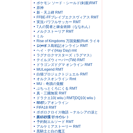
ポケモン ソード・シールド(剣盾)RMT
原神
新・天上碑 RMT
FFBE-FFブレイブエクスヴィアス RMT
実況パワフルサッカー RMT
7人の賢者と錬金術師（ななれん）
メルクストーリア RMT
ミル
Rise of Kingdoms 万国覚醒(RoK ライキ
ン)rmt
ロードス島戦記オンライン RMT
ヘイ・デイ(Hay Day) rmt
ラグナロクマスターズ（ラグマス）
テイルズウィーバー(TW) RMT
ドラゴンズドグマ オンライン RMT
MULegend RMT
白猫プロジェクトジュエル RMT
オルクスオンライン Rmt
MU：奇蹟の覚醒
ぷちっとくろにくる RMT
真・三國無双 RMT
ドラクエ10( wiiu ) RMT|DQ10( wiiu )
RMT
エリシアオンライン
FIFA18 RMT
ポポロクロイス物語 ～ナルシアの涙と
妖精の笛 アカウント
黒い砂漠モバイル
予約制エルソード RMT
アルケミアストーリー RMT
黒騎士と白の魔王