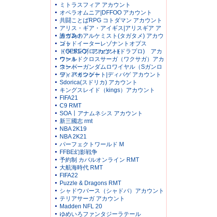
ミトラスフィア アカウント
オペラオムニア|DFFOO アカウント
共闘ことばRPG コトダマン アカウント
アリス・ギア・アイギス|アリスギア ア
カウント
誰ガ為のアルケミスト(タガタメ) アカウ
ント
ゴッドイーターレゾナントオプス
（GEREO）アカウント
ドラゴンプロジェクト(ドラプロ) アカ
ウント
ワールドクロスサーガ（ワクサガ）アカ
ウント
スーパーガンダムロワイヤル（Sガンロ
ワ）アカウント
ディバインゲート|ディバゲ アカウント
Sdorica(スドリカ) アカウント
キングスレイド（kings）アカウント
FIFA21
C9 RMT
SOA丨アナムネシス アカウント
新三國志 rmt
NBA 2K19
NBA 2K21
パーフェクトワールド M
FFBE幻影戦争
予約制 カバルオンライン RMT
大航海時代 RMT
FIFA22
Puzzle & Dragons RMT
シャドウバース（シャドバ）アカウント
テリアサーガ アカウント
Madden NFL 20
ゆめいろファンタジーラテール