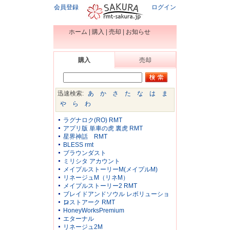
会員登録
ログイン
ホーム
|
購入
|
売却
|
お知らせ
購入
売却
迅速検索:
あ
か
さ
た
な
は
ま
や
ら
わ
ラグナロク(RO) RMT
アプリ版 単車の虎 裏虎 RMT
星界神話 RMT
BLESS rmt
ブラウンダスト
ミリシタ アカウント
メイプルストーリーM(メイプルM)
リネージュM（リネM）
メイプルストーリー2 RMT
ブレイドアンドソウル レボリューショ
ン
ロストアーク RMT
HoneyWorksPremium
エターナル
リネージュ2M