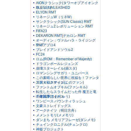
AIONクラシック(タワーオブアイオンク
ラシック)
BLESS UNLEASHED
ELYON RMT
リネージュW（リネW）
サンクラシック(SUN Classic) RMT
リネージュ2 レボリューション RMT
FIFA23
DEKARON RMT|デカロン RMT
オーディン：ヴァルハラ・ライジング
RMT
ディアブロ4
ブレイドアンドソウル2
FC24
ロム(ROM：Remember of Majesty)
ドラゴンボールレジェンズ
崩壊スターレイル(崩スタ)
ロマンシングサガリ・ユニバース
この素晴らしい世界に祝福を！ファンタ
スティックデイズ(このファン)
三国大戦スマッシュ
ファントムオブキル(ファンキル)
転生したらスライムだった件 魔王と竜
の建国譚(まおりゅう)
千年戦争アイギス
ワンピース バウンティラッシュ
文豪ストレイドッグス
アークナイツ（明日方舟）
メメントモリ(メメモリ)
ダンまち メモリアフレーゼ(ダンメモ)
チェインクロニクル(チェンクロ)
神姫プロジェクト