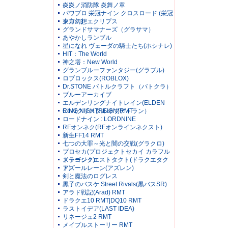
レ)
炎炎ノ消防隊 炎舞ノ章
パワプロ 栄冠ナイン クロスロード (栄冠
クロス)
東方幻想エクリプス
グランドサマナーズ（グラサマ）
あやかしランブル
星になれ ヴェーダの騎士たち(ホシナレ)
HIT：The World
神之塔：New World
グランブルーファンタジー(グラブル)
ロブロックス(ROBLOX)
Dr.STONE バトルクラフト（バトクラ）
ブルーアーカイブ
エルデンリングナイトレイン(ELDEN
RING NIGHTREIGN)RMT
CoA(クリスタルオブアトラン）
ロードナイン : LORDNINE
RFオンネク(RFオンラインネクスト)
新生FF14 RMT
七つの大罪～光と闇の交戦(グラクロ)
プロセカ(プロジェクトセカイ カラフル
ステージ！)
ドラゴンクエストタクト(ドラクエタク
ト)
アズールレーン(アズレン)
剣と魔法のログレス
黒子のバスケ Street Rivals(黒バスSR)
アラド戦記(Arad) RMT
ドラクエ10 RMT|DQ10 RMT
ラストイデア(LAST IDEA)
リネージュ2 RMT
メイプルストーリー RMT