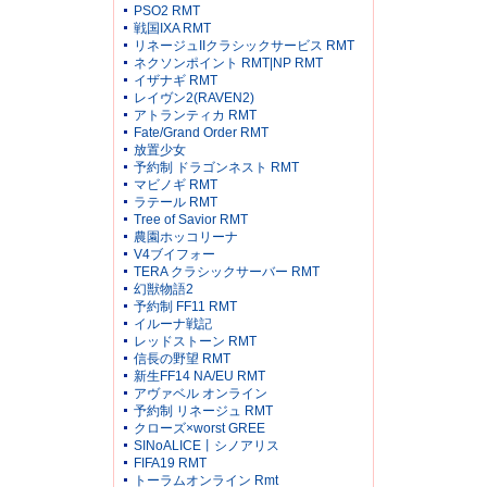
PSO2 RMT
戦国IXA RMT
リネージュIIクラシックサービス RMT
ネクソンポイント RMT|NP RMT
イザナギ RMT
レイヴン2(RAVEN2)
アトランティカ RMT
Fate/Grand Order RMT
放置少女
予約制 ドラゴンネスト RMT
マビノギ RMT
ラテール RMT
Tree of Savior RMT
農園ホッコリーナ
V4ブイフォー
TERA クラシックサーバー RMT
幻獣物語2
予約制 FF11 RMT
イルーナ戦記
レッドストーン RMT
信長の野望 RMT
新生FF14 NA/EU RMT
アヴァベル オンライン
予約制 リネージュ RMT
クローズ×worst GREE
SINoALICE丨シノアリス
FIFA19 RMT
トーラムオンライン Rmt