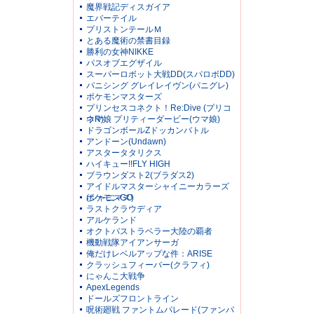
魔界戦記ディスガイア
エバーテイル
プリストンテールＭ
とある魔術の禁書目録
勝利の女神NIKKE
パスオブエグザイル
スーパーロボット大戦DD(スパロボDD)
パニシング グレイレイヴン(パニグレ)
ポケモンマスターズ
プリンセスコネクト！Re:Dive (プリコ
ネR)
ウマ娘 プリティーダービー(ウマ娘)
ドラゴンボールZドッカンバトル
アンドーン(Undawn)
アスタータタリクス
ハイキュー!!FLY HIGH
ブラウンダスト2(ブラダス2)
アイドルマスターシャイニーカラーズ
(シャニマス)
ポケモンGO
ラストクラウディア
アルケランド
オクトパストラベラー大陸の覇者
機動戦隊アイアンサーガ
俺だけレベルアップな件：ARISE
クラッシュフィーバー(クラフィ)
にゃんこ大戦争
ApexLegends
ドールズフロントライン
呪術廻戦 ファントムパレード(ファンパ