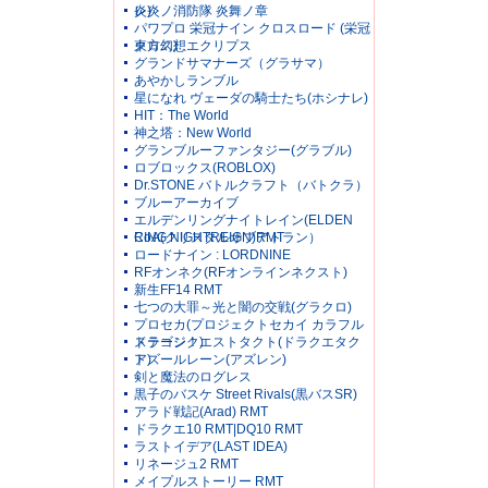
レ)
炎炎ノ消防隊 炎舞ノ章
パワプロ 栄冠ナイン クロスロード (栄冠
クロス)
東方幻想エクリプス
グランドサマナーズ（グラサマ）
あやかしランブル
星になれ ヴェーダの騎士たち(ホシナレ)
HIT：The World
神之塔：New World
グランブルーファンタジー(グラブル)
ロブロックス(ROBLOX)
Dr.STONE バトルクラフト（バトクラ）
ブルーアーカイブ
エルデンリングナイトレイン(ELDEN
RING NIGHTREIGN)RMT
CoA(クリスタルオブアトラン）
ロードナイン : LORDNINE
RFオンネク(RFオンラインネクスト)
新生FF14 RMT
七つの大罪～光と闇の交戦(グラクロ)
プロセカ(プロジェクトセカイ カラフル
ステージ！)
ドラゴンクエストタクト(ドラクエタク
ト)
アズールレーン(アズレン)
剣と魔法のログレス
黒子のバスケ Street Rivals(黒バスSR)
アラド戦記(Arad) RMT
ドラクエ10 RMT|DQ10 RMT
ラストイデア(LAST IDEA)
リネージュ2 RMT
メイプルストーリー RMT