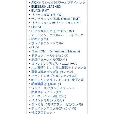
AIONクラシック(タワーオブアイオンク
ラシック)
BLESS UNLEASHED
ELYON RMT
リネージュW（リネW）
サンクラシック(SUN Classic) RMT
リネージュ2 レボリューション RMT
FIFA23
DEKARON RMT|デカロン RMT
オーディン：ヴァルハラ・ライジング
RMT
ディアブロ4
ブレイドアンドソウル2
FC24
ロム(ROM：Remember of Majesty)
ドラゴンボールレジェンズ
崩壊スターレイル(崩スタ)
ロマンシングサガリ・ユニバース
この素晴らしい世界に祝福を！ファンタ
スティックデイズ(このファン)
三国大戦スマッシュ
ファントムオブキル(ファンキル)
転生したらスライムだった件 魔王と竜
の建国譚(まおりゅう)
千年戦争アイギス
ワンピース バウンティラッシュ
文豪ストレイドッグス
アークナイツ（明日方舟）
メメントモリ(メメモリ)
ダンまち メモリアフレーゼ(ダンメモ)
チェインクロニクル(チェンクロ)
神姫プロジェクト