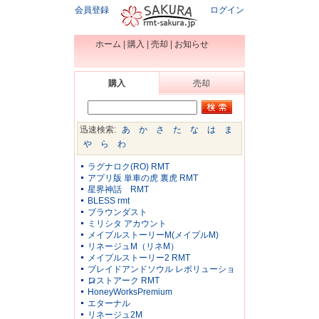
会員登録
ログイン
ホーム
|
購入
|
売却
|
お知らせ
購入
売却
迅速検索:
あ
か
さ
た
な
は
ま
や
ら
わ
ラグナロク(RO) RMT
アプリ版 単車の虎 裏虎 RMT
星界神話 RMT
BLESS rmt
ブラウンダスト
ミリシタ アカウント
メイプルストーリーM(メイプルM)
リネージュM（リネM）
メイプルストーリー2 RMT
ブレイドアンドソウル レボリューショ
ン
ロストアーク RMT
HoneyWorksPremium
エターナル
リネージュ2M