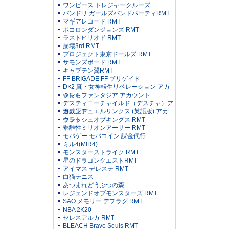
ワンピース トレジャークルーズ
バンドリ ガールズバンドパーティRMT
マギアレコード RMT
ポコロンダンジョンズ RMT
ラストピリオド RMT
崩壊3rd RMT
プロジェクト東京ドールズ RMT
サモンズボード RMT
キャプテン翼RMT
FF BRIGADE|FF ブリゲイド
D×2 真・女神転生リベレーション アカ
ウント
きららファンタジア アカウント
デスティニーチャイルド（デスチャ）ア
カウント
遊戯王デュエルリンクス (英語版) アカ
ウント
クラッシュオブキングス RMT
乖離性ミリオンアーサー RMT
モバゲー モバコイン 課金代行
ミル4(MIR4)
モンスターストライク RMT
星のドラゴンクエストRMT
アイマス デレステ RMT
白猫テニス
あつまれどうぶつの森
レジェンドオブモンスターズ RMT
SAO メモリー デフラグ RMT
NBA 2K20
セレスアルカ RMT
BLEACH Brave Souls RMT