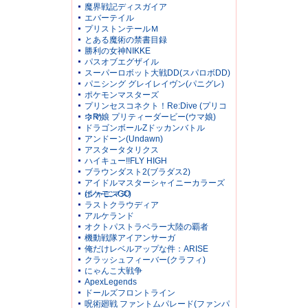
魔界戦記ディスガイア
エバーテイル
プリストンテールＭ
とある魔術の禁書目録
勝利の女神NIKKE
パスオブエグザイル
スーパーロボット大戦DD(スパロボDD)
パニシング グレイレイヴン(パニグレ)
ポケモンマスターズ
プリンセスコネクト！Re:Dive (プリコ
ネR)
ウマ娘 プリティーダービー(ウマ娘)
ドラゴンボールZドッカンバトル
アンドーン(Undawn)
アスタータタリクス
ハイキュー!!FLY HIGH
ブラウンダスト2(ブラダス2)
アイドルマスターシャイニーカラーズ
(シャニマス)
ポケモンGO
ラストクラウディア
アルケランド
オクトパストラベラー大陸の覇者
機動戦隊アイアンサーガ
俺だけレベルアップな件：ARISE
クラッシュフィーバー(クラフィ)
にゃんこ大戦争
ApexLegends
ドールズフロントライン
呪術廻戦 ファントムパレード(ファンパ