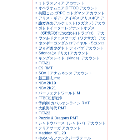
ミトラスフィア アカウント
オペラオムニア|DFFOO アカウント
共闘ことばRPG コトダマン アカウント
アリス・ギア・アイギス|アリスギア ア
カウント
誰ガ為のアルケミスト(タガタメ) アカウ
ント
ゴッドイーターレゾナントオプス
（GEREO）アカウント
ドラゴンプロジェクト(ドラプロ) アカ
ウント
ワールドクロスサーガ（ワクサガ）アカ
ウント
スーパーガンダムロワイヤル（Sガンロ
ワ）アカウント
ディバインゲート|ディバゲ アカウント
Sdorica(スドリカ) アカウント
キングスレイド（kings）アカウント
FIFA21
C9 RMT
SOA丨アナムネシス アカウント
新三國志 rmt
NBA 2K19
NBA 2K21
パーフェクトワールド M
FFBE幻影戦争
予約制 カバルオンライン RMT
大航海時代 RMT
FIFA22
Puzzle & Dragons RMT
シャドウバース（シャドバ）アカウント
テリアサーガ アカウント
Madden NFL 20
ゆめいろファンタジーラテール