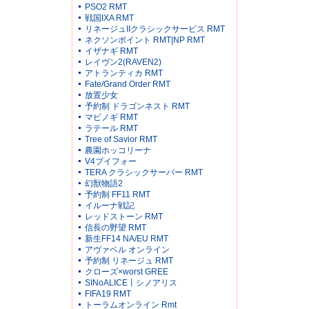
PSO2 RMT
戦国IXA RMT
リネージュIIクラシックサービス RMT
ネクソンポイント RMT|NP RMT
イザナギ RMT
レイヴン2(RAVEN2)
アトランティカ RMT
Fate/Grand Order RMT
放置少女
予約制 ドラゴンネスト RMT
マビノギ RMT
ラテール RMT
Tree of Savior RMT
農園ホッコリーナ
V4ブイフォー
TERA クラシックサーバー RMT
幻獣物語2
予約制 FF11 RMT
イルーナ戦記
レッドストーン RMT
信長の野望 RMT
新生FF14 NA/EU RMT
アヴァベル オンライン
予約制 リネージュ RMT
クローズ×worst GREE
SINoALICE丨シノアリス
FIFA19 RMT
トーラムオンライン Rmt