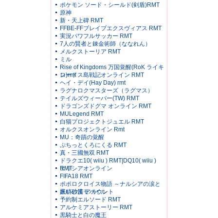
ポケモン ソード・シールド(剣盾)RMT
原神
新・天上碑 RMT
FFBE-FFブレイブエクスヴィアス RMT
実況パワフルサッカー RMT
7人の賢者と錬金術師（ななれん）
メルクストーリア RMT
ミル
Rise of Kingdoms 万国覚醒(RoK ライキ
ン)rmt
ロードス島戦記オンライン RMT
ヘイ・デイ(Hay Day) rmt
ラグナロクマスターズ（ラグマス）
テイルズウィーバー(TW) RMT
ドラゴンズドグマ オンライン RMT
MULegend RMT
白猫プロジェクトジュエル RMT
オルクスオンライン Rmt
MU：奇蹟の覚醒
ぷちっとくろにくる RMT
真・三國無双 RMT
ドラクエ10( wiiu ) RMT|DQ10( wiiu )
RMT
エリシアオンライン
FIFA18 RMT
ポポロクロイス物語 ～ナルシアの涙と
妖精の笛 アカウント
黒い砂漠モバイル
予約制エルソード RMT
アルケミアストーリー RMT
黒騎士と白の魔王