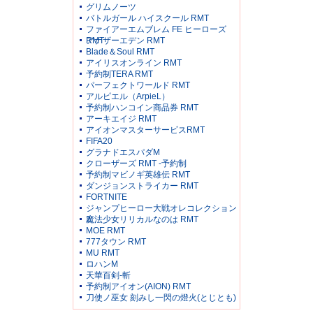
グリムノーツ
バトルガール ハイスクール RMT
ファイアーエムブレム FE ヒーローズ
RMT
アナザーエデン RMT
Blade＆Soul RMT
アイリスオンライン RMT
予約制TERA RMT
パーフェクトワールド RMT
アルピエル（ArpieL）
予約制ハンコイン商品券 RMT
アーキエイジ RMT
アイオンマスターサービスRMT
FIFA20
グラナドエスパダM
クローザーズ RMT -予約制
予約制マビノギ英雄伝 RMT
ダンジョンストライカー RMT
FORTNITE
ジャンプヒーロー大戦オレコレクション
2
魔法少女リリカルなのは RMT
MOE RMT
777タウン RMT
MU RMT
ロハンM
天華百剣-斬
予約制アイオン(AION) RMT
刀使ノ巫女 刻みし一閃の燈火(とじとも)