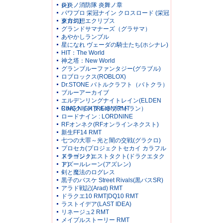
レ)
炎炎ノ消防隊 炎舞ノ章
パワプロ 栄冠ナイン クロスロード (栄冠
クロス)
東方幻想エクリプス
グランドサマナーズ（グラサマ）
あやかしランブル
星になれ ヴェーダの騎士たち(ホシナレ)
HIT：The World
神之塔：New World
グランブルーファンタジー(グラブル)
ロブロックス(ROBLOX)
Dr.STONE バトルクラフト（バトクラ）
ブルーアーカイブ
エルデンリングナイトレイン(ELDEN
RING NIGHTREIGN)RMT
CoA(クリスタルオブアトラン）
ロードナイン : LORDNINE
RFオンネク(RFオンラインネクスト)
新生FF14 RMT
七つの大罪～光と闇の交戦(グラクロ)
プロセカ(プロジェクトセカイ カラフル
ステージ！)
ドラゴンクエストタクト(ドラクエタク
ト)
アズールレーン(アズレン)
剣と魔法のログレス
黒子のバスケ Street Rivals(黒バスSR)
アラド戦記(Arad) RMT
ドラクエ10 RMT|DQ10 RMT
ラストイデア(LAST IDEA)
リネージュ2 RMT
メイプルストーリー RMT