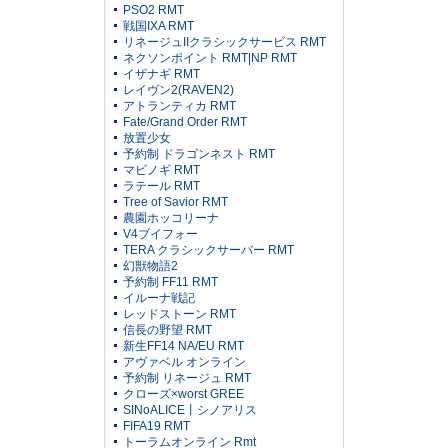
PSO2 RMT
戦国IXA RMT
リネージュIIクラシックサービス RMT
ネクソンポイント RMT|NP RMT
イザナギ RMT
レイヴン2(RAVEN2)
アトランティカ RMT
Fate/Grand Order RMT
放置少女
予約制 ドラゴンネスト RMT
マビノギ RMT
ラテール RMT
Tree of Savior RMT
農園ホッコリーナ
V4ブイフォー
TERA クラシックサーバー RMT
幻獣物語2
予約制 FF11 RMT
イルーナ戦記
レッドストーン RMT
信長の野望 RMT
新生FF14 NA/EU RMT
アヴァベル オンライン
予約制 リネージュ RMT
クローズ×worst GREE
SINoALICE丨シノアリス
FIFA19 RMT
トーラムオンライン Rmt