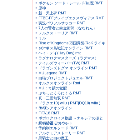
ポケモン ソード・シールド(剣盾)RMT
原神
新・天上碑 RMT
FFBE-FFブレイブエクスヴィアス RMT
実況パワフルサッカー RMT
7人の賢者と錬金術師（ななれん）
メルクストーリア RMT
ミル
Rise of Kingdoms 万国覚醒(RoK ライキ
ン)rmt
ロードス島戦記オンライン RMT
ヘイ・デイ(Hay Day) rmt
ラグナロクマスターズ（ラグマス）
テイルズウィーバー(TW) RMT
ドラゴンズドグマ オンライン RMT
MULegend RMT
白猫プロジェクトジュエル RMT
オルクスオンライン Rmt
MU：奇蹟の覚醒
ぷちっとくろにくる RMT
真・三國無双 RMT
ドラクエ10( wiiu ) RMT|DQ10( wiiu )
RMT
エリシアオンライン
FIFA18 RMT
ポポロクロイス物語 ～ナルシアの涙と
妖精の笛 アカウント
黒い砂漠モバイル
予約制エルソード RMT
アルケミアストーリー RMT
黒騎士と白の魔王