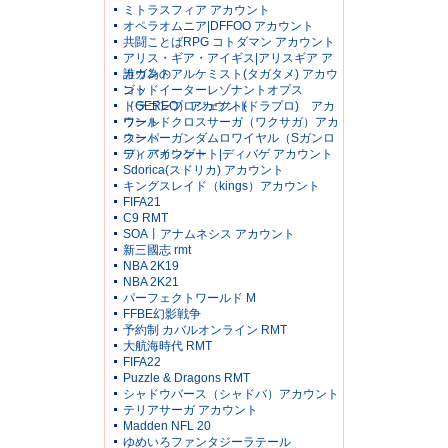
ミトラスフィア アカウント
オペラオムニア|DFFOO アカウント
共闘ことばRPG コトダマン アカウント
アリス・ギア・アイギス|アリスギア ア
カウント
誰ガ為のアルケミスト(タガタメ) アカウ
ント
ゴッドイーターレゾナントオプス
（GEREO）アカウント
ドラゴンプロジェクト(ドラプロ) アカ
ウント
ワールドクロスサーガ（ワクサガ）アカ
ウント
スーパーガンダムロワイヤル（Sガンロ
ワ）アカウント
ディバインゲート|ディバゲ アカウント
Sdorica(スドリカ) アカウント
キングスレイド（kings）アカウント
FIFA21
C9 RMT
SOA丨アナムネシス アカウント
新三國志 rmt
NBA 2K19
NBA 2K21
パーフェクトワールド M
FFBE幻影戦争
予約制 カバルオンライン RMT
大航海時代 RMT
FIFA22
Puzzle & Dragons RMT
シャドウバース（シャドバ）アカウント
テリアサーガ アカウント
Madden NFL 20
ゆめいろファンタジーラテール