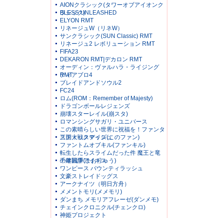
AIONクラシック(タワーオブアイオンク
ラシック)
BLESS UNLEASHED
ELYON RMT
リネージュW（リネW）
サンクラシック(SUN Classic) RMT
リネージュ2 レボリューション RMT
FIFA23
DEKARON RMT|デカロン RMT
オーディン：ヴァルハラ・ライジング
RMT
ディアブロ4
ブレイドアンドソウル2
FC24
ロム(ROM：Remember of Majesty)
ドラゴンボールレジェンズ
崩壊スターレイル(崩スタ)
ロマンシングサガリ・ユニバース
この素晴らしい世界に祝福を！ファンタ
スティックデイズ(このファン)
三国大戦スマッシュ
ファントムオブキル(ファンキル)
転生したらスライムだった件 魔王と竜
の建国譚(まおりゅう)
千年戦争アイギス
ワンピース バウンティラッシュ
文豪ストレイドッグス
アークナイツ（明日方舟）
メメントモリ(メメモリ)
ダンまち メモリアフレーゼ(ダンメモ)
チェインクロニクル(チェンクロ)
神姫プロジェクト