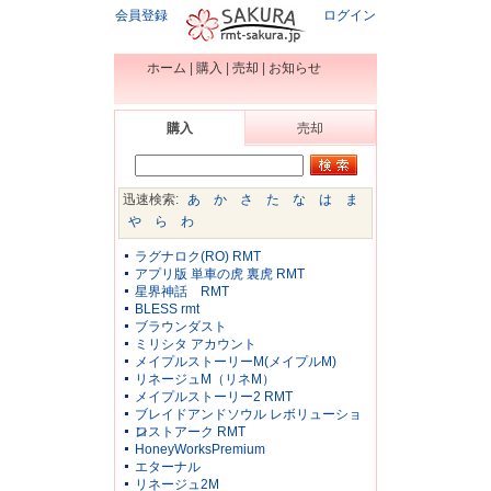
会員登録
ログイン
ホーム
|
購入
|
売却
|
お知らせ
購入
売却
迅速検索:
あ
か
さ
た
な
は
ま
や
ら
わ
ラグナロク(RO) RMT
アプリ版 単車の虎 裏虎 RMT
星界神話 RMT
BLESS rmt
ブラウンダスト
ミリシタ アカウント
メイプルストーリーM(メイプルM)
リネージュM（リネM）
メイプルストーリー2 RMT
ブレイドアンドソウル レボリューショ
ン
ロストアーク RMT
HoneyWorksPremium
エターナル
リネージュ2M