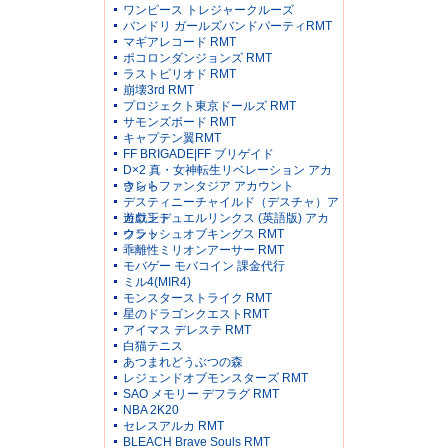
ワンピース トレジャークルーズ
バンドリ ガールズバンドパーティRMT
マギアレコード RMT
ポコロンダンジョンズ RMT
ラストピリオド RMT
崩壊3rd RMT
プロジェクト東京ドールズ RMT
サモンズボード RMT
キャプテン翼RMT
FF BRIGADE|FF ブリゲイド
D×2 真・女神転生リベレーション アカ
ウント
きららファンタジア アカウント
デスティニーチャイルド（デスチャ）ア
カウント
遊戯王デュエルリンクス (英語版) アカ
ウント
クラッシュオブキングス RMT
乖離性ミリオンアーサー RMT
モバゲー モバコイン 課金代行
ミル4(MIR4)
モンスターストライク RMT
星のドラゴンクエストRMT
アイマス デレステ RMT
白猫テニス
あつまれどうぶつの森
レジェンドオブモンスターズ RMT
SAO メモリー デフラグ RMT
NBA 2K20
セレスアルカ RMT
BLEACH Brave Souls RMT