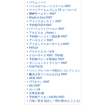
グリムノーツ
バトルガール ハイスクール RMT
ファイアーエムブレム FE ヒーローズ
RMT
アナザーエデン RMT
Blade＆Soul RMT
アイリスオンライン RMT
予約制TERA RMT
パーフェクトワールド RMT
アルピエル（ArpieL）
予約制ハンコイン商品券 RMT
アーキエイジ RMT
アイオンマスターサービスRMT
FIFA20
グラナドエスパダM
クローザーズ RMT -予約制
予約制マビノギ英雄伝 RMT
ダンジョンストライカー RMT
FORTNITE
ジャンプヒーロー大戦オレコレクション
2
魔法少女リリカルなのは RMT
MOE RMT
777タウン RMT
MU RMT
ロハンM
天華百剣-斬
予約制アイオン(AION) RMT
刀使ノ巫女 刻みし一閃の燈火(とじとも)