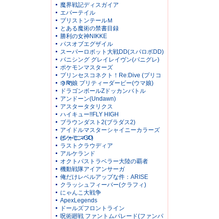
魔界戦記ディスガイア
エバーテイル
プリストンテールＭ
とある魔術の禁書目録
勝利の女神NIKKE
パスオブエグザイル
スーパーロボット大戦DD(スパロボDD)
パニシング グレイレイヴン(パニグレ)
ポケモンマスターズ
プリンセスコネクト！Re:Dive (プリコ
ネR)
ウマ娘 プリティーダービー(ウマ娘)
ドラゴンボールZドッカンバトル
アンドーン(Undawn)
アスタータタリクス
ハイキュー!!FLY HIGH
ブラウンダスト2(ブラダス2)
アイドルマスターシャイニーカラーズ
(シャニマス)
ポケモンGO
ラストクラウディア
アルケランド
オクトパストラベラー大陸の覇者
機動戦隊アイアンサーガ
俺だけレベルアップな件：ARISE
クラッシュフィーバー(クラフィ)
にゃんこ大戦争
ApexLegends
ドールズフロントライン
呪術廻戦 ファントムパレード(ファンパ