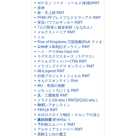
ポケモン ソード・シールド(剣盾)RMT
原神
新・天上碑 RMT
FFBE-FFブレイブエクスヴィアス RMT
実況パワフルサッカー RMT
7人の賢者と錬金術師（ななれん）
メルクストーリア RMT
ミル
Rise of Kingdoms 万国覚醒(RoK ライキ
ン)rmt
ロードス島戦記オンライン RMT
ヘイ・デイ(Hay Day) rmt
ラグナロクマスターズ（ラグマス）
テイルズウィーバー(TW) RMT
ドラゴンズドグマ オンライン RMT
MULegend RMT
白猫プロジェクトジュエル RMT
オルクスオンライン Rmt
MU：奇蹟の覚醒
ぷちっとくろにくる RMT
真・三國無双 RMT
ドラクエ10( wiiu ) RMT|DQ10( wiiu )
RMT
エリシアオンライン
FIFA18 RMT
ポポロクロイス物語 ～ナルシアの涙と
妖精の笛 アカウント
黒い砂漠モバイル
予約制エルソード RMT
アルケミアストーリー RMT
黒騎士と白の魔王