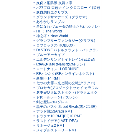
レ)
炎炎ノ消防隊 炎舞ノ章
パワプロ 栄冠ナイン クロスロード (栄冠
クロス)
東方幻想エクリプス
グランドサマナーズ（グラサマ）
あやかしランブル
星になれ ヴェーダの騎士たち(ホシナレ)
HIT：The World
神之塔：New World
グランブルーファンタジー(グラブル)
ロブロックス(ROBLOX)
Dr.STONE バトルクラフト（バトクラ）
ブルーアーカイブ
エルデンリングナイトレイン(ELDEN
RING NIGHTREIGN)RMT
CoA(クリスタルオブアトラン）
ロードナイン : LORDNINE
RFオンネク(RFオンラインネクスト)
新生FF14 RMT
七つの大罪～光と闇の交戦(グラクロ)
プロセカ(プロジェクトセカイ カラフル
ステージ！)
ドラゴンクエストタクト(ドラクエタク
ト)
アズールレーン(アズレン)
剣と魔法のログレス
黒子のバスケ Street Rivals(黒バスSR)
アラド戦記(Arad) RMT
ドラクエ10 RMT|DQ10 RMT
ラストイデア(LAST IDEA)
リネージュ2 RMT
メイプルストーリー RMT