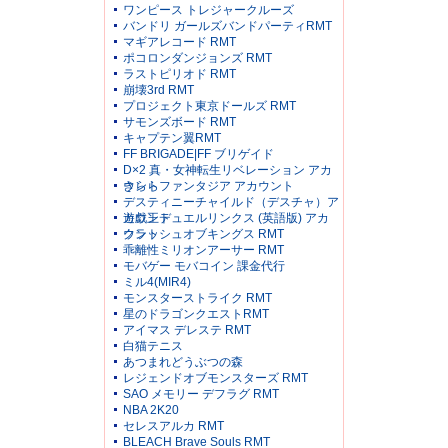
ワンピース トレジャークルーズ
バンドリ ガールズバンドパーティRMT
マギアレコード RMT
ポコロンダンジョンズ RMT
ラストピリオド RMT
崩壊3rd RMT
プロジェクト東京ドールズ RMT
サモンズボード RMT
キャプテン翼RMT
FF BRIGADE|FF ブリゲイド
D×2 真・女神転生リベレーション アカ
ウント
きららファンタジア アカウント
デスティニーチャイルド（デスチャ）ア
カウント
遊戯王デュエルリンクス (英語版) アカ
ウント
クラッシュオブキングス RMT
乖離性ミリオンアーサー RMT
モバゲー モバコイン 課金代行
ミル4(MIR4)
モンスターストライク RMT
星のドラゴンクエストRMT
アイマス デレステ RMT
白猫テニス
あつまれどうぶつの森
レジェンドオブモンスターズ RMT
SAO メモリー デフラグ RMT
NBA 2K20
セレスアルカ RMT
BLEACH Brave Souls RMT