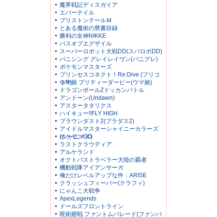
魔界戦記ディスガイア
エバーテイル
プリストンテールＭ
とある魔術の禁書目録
勝利の女神NIKKE
パスオブエグザイル
スーパーロボット大戦DD(スパロボDD)
パニシング グレイレイヴン(パニグレ)
ポケモンマスターズ
プリンセスコネクト！Re:Dive (プリコ
ネR)
ウマ娘 プリティーダービー(ウマ娘)
ドラゴンボールZドッカンバトル
アンドーン(Undawn)
アスタータタリクス
ハイキュー!!FLY HIGH
ブラウンダスト2(ブラダス2)
アイドルマスターシャイニーカラーズ
(シャニマス)
ポケモンGO
ラストクラウディア
アルケランド
オクトパストラベラー大陸の覇者
機動戦隊アイアンサーガ
俺だけレベルアップな件：ARISE
クラッシュフィーバー(クラフィ)
にゃんこ大戦争
ApexLegends
ドールズフロントライン
呪術廻戦 ファントムパレード(ファンパ