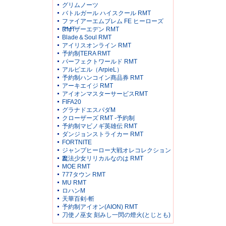
グリムノーツ
バトルガール ハイスクール RMT
ファイアーエムブレム FE ヒーローズ
RMT
アナザーエデン RMT
Blade＆Soul RMT
アイリスオンライン RMT
予約制TERA RMT
パーフェクトワールド RMT
アルピエル（ArpieL）
予約制ハンコイン商品券 RMT
アーキエイジ RMT
アイオンマスターサービスRMT
FIFA20
グラナドエスパダM
クローザーズ RMT -予約制
予約制マビノギ英雄伝 RMT
ダンジョンストライカー RMT
FORTNITE
ジャンプヒーロー大戦オレコレクション
2
魔法少女リリカルなのは RMT
MOE RMT
777タウン RMT
MU RMT
ロハンM
天華百剣-斬
予約制アイオン(AION) RMT
刀使ノ巫女 刻みし一閃の燈火(とじとも)