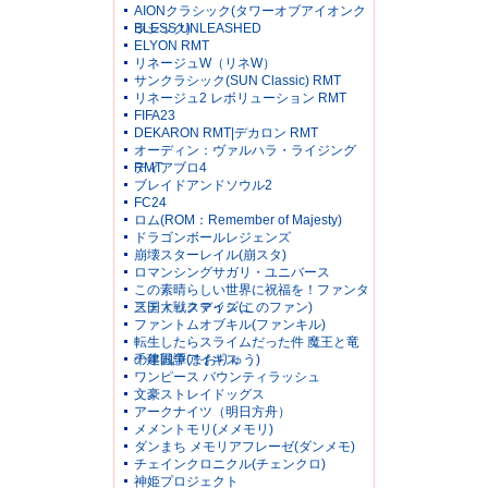
AIONクラシック(タワーオブアイオンク
ラシック)
BLESS UNLEASHED
ELYON RMT
リネージュW（リネW）
サンクラシック(SUN Classic) RMT
リネージュ2 レボリューション RMT
FIFA23
DEKARON RMT|デカロン RMT
オーディン：ヴァルハラ・ライジング
RMT
ディアブロ4
ブレイドアンドソウル2
FC24
ロム(ROM：Remember of Majesty)
ドラゴンボールレジェンズ
崩壊スターレイル(崩スタ)
ロマンシングサガリ・ユニバース
この素晴らしい世界に祝福を！ファンタ
スティックデイズ(このファン)
三国大戦スマッシュ
ファントムオブキル(ファンキル)
転生したらスライムだった件 魔王と竜
の建国譚(まおりゅう)
千年戦争アイギス
ワンピース バウンティラッシュ
文豪ストレイドッグス
アークナイツ（明日方舟）
メメントモリ(メメモリ)
ダンまち メモリアフレーゼ(ダンメモ)
チェインクロニクル(チェンクロ)
神姫プロジェクト