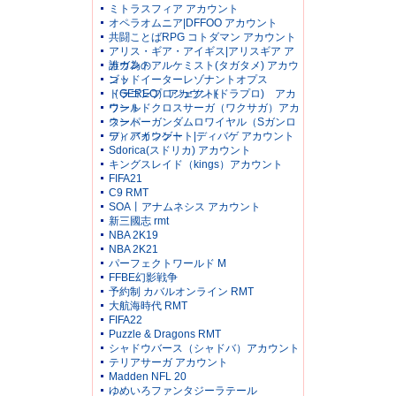
ミトラスフィア アカウント
オペラオムニア|DFFOO アカウント
共闘ことばRPG コトダマン アカウント
アリス・ギア・アイギス|アリスギア ア
カウント
誰ガ為のアルケミスト(タガタメ) アカウ
ント
ゴッドイーターレゾナントオプス
（GEREO）アカウント
ドラゴンプロジェクト(ドラプロ) アカ
ウント
ワールドクロスサーガ（ワクサガ）アカ
ウント
スーパーガンダムロワイヤル（Sガンロ
ワ）アカウント
ディバインゲート|ディバゲ アカウント
Sdorica(スドリカ) アカウント
キングスレイド（kings）アカウント
FIFA21
C9 RMT
SOA丨アナムネシス アカウント
新三國志 rmt
NBA 2K19
NBA 2K21
パーフェクトワールド M
FFBE幻影戦争
予約制 カバルオンライン RMT
大航海時代 RMT
FIFA22
Puzzle & Dragons RMT
シャドウバース（シャドバ）アカウント
テリアサーガ アカウント
Madden NFL 20
ゆめいろファンタジーラテール