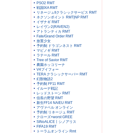
PSO2 RMT
戦国IXA RMT
リネージュIIクラシックサービス RMT
ネクソンポイント RMT|NP RMT
イザナギ RMT
レイヴン2(RAVEN2)
アトランティカ RMT
Fate/Grand Order RMT
放置少女
予約制 ドラゴンネスト RMT
マビノギ RMT
ラテール RMT
Tree of Savior RMT
農園ホッコリーナ
V4ブイフォー
TERA クラシックサーバー RMT
幻獣物語2
予約制 FF11 RMT
イルーナ戦記
レッドストーン RMT
信長の野望 RMT
新生FF14 NA/EU RMT
アヴァベル オンライン
予約制 リネージュ RMT
クローズ×worst GREE
SINoALICE丨シノアリス
FIFA19 RMT
トーラムオンライン Rmt