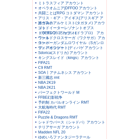
ミトラスフィア アカウント
オペラオムニア|DFFOO アカウント
共闘ことばRPG コトダマン アカウント
アリス・ギア・アイギス|アリスギア ア
カウント
誰ガ為のアルケミスト(タガタメ) アカウ
ント
ゴッドイーターレゾナントオプス
（GEREO）アカウント
ドラゴンプロジェクト(ドラプロ) アカ
ウント
ワールドクロスサーガ（ワクサガ）アカ
ウント
スーパーガンダムロワイヤル（Sガンロ
ワ）アカウント
ディバインゲート|ディバゲ アカウント
Sdorica(スドリカ) アカウント
キングスレイド（kings）アカウント
FIFA21
C9 RMT
SOA丨アナムネシス アカウント
新三國志 rmt
NBA 2K19
NBA 2K21
パーフェクトワールド M
FFBE幻影戦争
予約制 カバルオンライン RMT
大航海時代 RMT
FIFA22
Puzzle & Dragons RMT
シャドウバース（シャドバ）アカウント
テリアサーガ アカウント
Madden NFL 20
ゆめいろファンタジーラテール