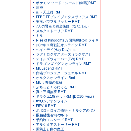
ポケモン ソード・シールド(剣盾)RMT
原神
新・天上碑 RMT
FFBE-FFブレイブエクスヴィアス RMT
実況パワフルサッカー RMT
7人の賢者と錬金術師（ななれん）
メルクストーリア RMT
ミル
Rise of Kingdoms 万国覚醒(RoK ライキ
ン)rmt
ロードス島戦記オンライン RMT
ヘイ・デイ(Hay Day) rmt
ラグナロクマスターズ（ラグマス）
テイルズウィーバー(TW) RMT
ドラゴンズドグマ オンライン RMT
MULegend RMT
白猫プロジェクトジュエル RMT
オルクスオンライン Rmt
MU：奇蹟の覚醒
ぷちっとくろにくる RMT
真・三國無双 RMT
ドラクエ10( wiiu ) RMT|DQ10( wiiu )
RMT
エリシアオンライン
FIFA18 RMT
ポポロクロイス物語 ～ナルシアの涙と
妖精の笛 アカウント
黒い砂漠モバイル
予約制エルソード RMT
アルケミアストーリー RMT
黒騎士と白の魔王