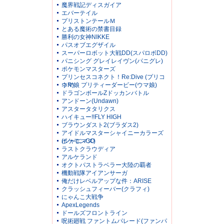
魔界戦記ディスガイア
エバーテイル
プリストンテールＭ
とある魔術の禁書目録
勝利の女神NIKKE
パスオブエグザイル
スーパーロボット大戦DD(スパロボDD)
パニシング グレイレイヴン(パニグレ)
ポケモンマスターズ
プリンセスコネクト！Re:Dive (プリコ
ネR)
ウマ娘 プリティーダービー(ウマ娘)
ドラゴンボールZドッカンバトル
アンドーン(Undawn)
アスタータタリクス
ハイキュー!!FLY HIGH
ブラウンダスト2(ブラダス2)
アイドルマスターシャイニーカラーズ
(シャニマス)
ポケモンGO
ラストクラウディア
アルケランド
オクトパストラベラー大陸の覇者
機動戦隊アイアンサーガ
俺だけレベルアップな件：ARISE
クラッシュフィーバー(クラフィ)
にゃんこ大戦争
ApexLegends
ドールズフロントライン
呪術廻戦 ファントムパレード(ファンパ