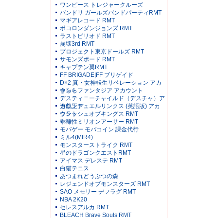
ワンピース トレジャークルーズ
バンドリ ガールズバンドパーティRMT
マギアレコード RMT
ポコロンダンジョンズ RMT
ラストピリオド RMT
崩壊3rd RMT
プロジェクト東京ドールズ RMT
サモンズボード RMT
キャプテン翼RMT
FF BRIGADE|FF ブリゲイド
D×2 真・女神転生リベレーション アカ
ウント
きららファンタジア アカウント
デスティニーチャイルド（デスチャ）ア
カウント
遊戯王デュエルリンクス (英語版) アカ
ウント
クラッシュオブキングス RMT
乖離性ミリオンアーサー RMT
モバゲー モバコイン 課金代行
ミル4(MIR4)
モンスターストライク RMT
星のドラゴンクエストRMT
アイマス デレステ RMT
白猫テニス
あつまれどうぶつの森
レジェンドオブモンスターズ RMT
SAO メモリー デフラグ RMT
NBA 2K20
セレスアルカ RMT
BLEACH Brave Souls RMT