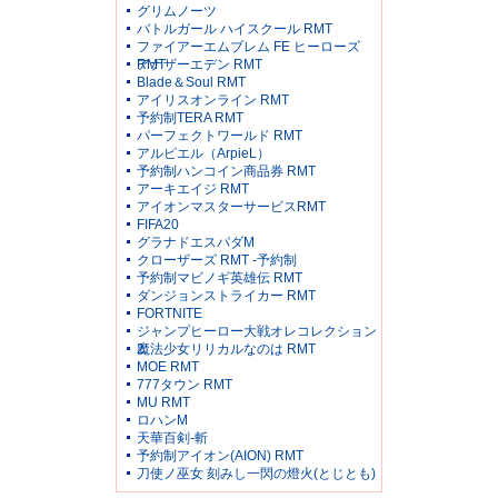
グリムノーツ
バトルガール ハイスクール RMT
ファイアーエムブレム FE ヒーローズ
RMT
アナザーエデン RMT
Blade＆Soul RMT
アイリスオンライン RMT
予約制TERA RMT
パーフェクトワールド RMT
アルピエル（ArpieL）
予約制ハンコイン商品券 RMT
アーキエイジ RMT
アイオンマスターサービスRMT
FIFA20
グラナドエスパダM
クローザーズ RMT -予約制
予約制マビノギ英雄伝 RMT
ダンジョンストライカー RMT
FORTNITE
ジャンプヒーロー大戦オレコレクション
2
魔法少女リリカルなのは RMT
MOE RMT
777タウン RMT
MU RMT
ロハンM
天華百剣-斬
予約制アイオン(AION) RMT
刀使ノ巫女 刻みし一閃の燈火(とじとも)