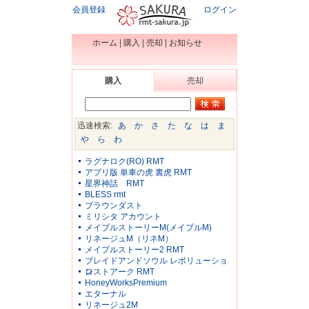
会員登録
ログイン
ホーム
|
購入
|
売却
|
お知らせ
購入
売却
迅速検索:
あ
か
さ
た
な
は
ま
や
ら
わ
ラグナロク(RO) RMT
アプリ版 単車の虎 裏虎 RMT
星界神話 RMT
BLESS rmt
ブラウンダスト
ミリシタ アカウント
メイプルストーリーM(メイプルM)
リネージュM（リネM）
メイプルストーリー2 RMT
ブレイドアンドソウル レボリューショ
ン
ロストアーク RMT
HoneyWorksPremium
エターナル
リネージュ2M