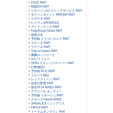
PSO2 RMT
戦国IXA RMT
リネージュIIクラシックサービス RMT
ネクソンポイント RMT|NP RMT
イザナギ RMT
レイヴン2(RAVEN2)
アトランティカ RMT
Fate/Grand Order RMT
放置少女
予約制 ドラゴンネスト RMT
マビノギ RMT
ラテール RMT
Tree of Savior RMT
農園ホッコリーナ
V4ブイフォー
TERA クラシックサーバー RMT
幻獣物語2
予約制 FF11 RMT
イルーナ戦記
レッドストーン RMT
信長の野望 RMT
新生FF14 NA/EU RMT
アヴァベル オンライン
予約制 リネージュ RMT
クローズ×worst GREE
SINoALICE丨シノアリス
FIFA19 RMT
トーラムオンライン Rmt