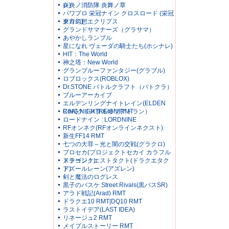
レ)
炎炎ノ消防隊 炎舞ノ章
パワプロ 栄冠ナイン クロスロード (栄冠
クロス)
東方幻想エクリプス
グランドサマナーズ（グラサマ）
あやかしランブル
星になれ ヴェーダの騎士たち(ホシナレ)
HIT：The World
神之塔：New World
グランブルーファンタジー(グラブル)
ロブロックス(ROBLOX)
Dr.STONE バトルクラフト（バトクラ）
ブルーアーカイブ
エルデンリングナイトレイン(ELDEN
RING NIGHTREIGN)RMT
CoA(クリスタルオブアトラン）
ロードナイン : LORDNINE
RFオンネク(RFオンラインネクスト)
新生FF14 RMT
七つの大罪～光と闇の交戦(グラクロ)
プロセカ(プロジェクトセカイ カラフル
ステージ！)
ドラゴンクエストタクト(ドラクエタク
ト)
アズールレーン(アズレン)
剣と魔法のログレス
黒子のバスケ Street Rivals(黒バスSR)
アラド戦記(Arad) RMT
ドラクエ10 RMT|DQ10 RMT
ラストイデア(LAST IDEA)
リネージュ2 RMT
メイプルストーリー RMT