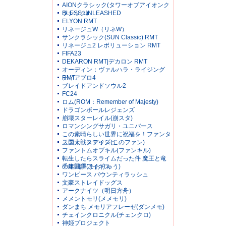
AIONクラシック(タワーオブアイオンク
ラシック)
BLESS UNLEASHED
ELYON RMT
リネージュW（リネW）
サンクラシック(SUN Classic) RMT
リネージュ2 レボリューション RMT
FIFA23
DEKARON RMT|デカロン RMT
オーディン：ヴァルハラ・ライジング
RMT
ディアブロ4
ブレイドアンドソウル2
FC24
ロム(ROM：Remember of Majesty)
ドラゴンボールレジェンズ
崩壊スターレイル(崩スタ)
ロマンシングサガリ・ユニバース
この素晴らしい世界に祝福を！ファンタ
スティックデイズ(このファン)
三国大戦スマッシュ
ファントムオブキル(ファンキル)
転生したらスライムだった件 魔王と竜
の建国譚(まおりゅう)
千年戦争アイギス
ワンピース バウンティラッシュ
文豪ストレイドッグス
アークナイツ（明日方舟）
メメントモリ(メメモリ)
ダンまち メモリアフレーゼ(ダンメモ)
チェインクロニクル(チェンクロ)
神姫プロジェクト