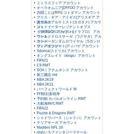
ミトラスフィア アカウント
オペラオムニア|DFFOO アカウント
共闘ことばRPG コトダマン アカウント
アリス・ギア・アイギス|アリスギア ア
カウント
誰ガ為のアルケミスト(タガタメ) アカウ
ント
ゴッドイーターレゾナントオプス
（GEREO）アカウント
ドラゴンプロジェクト(ドラプロ) アカ
ウント
ワールドクロスサーガ（ワクサガ）アカ
ウント
スーパーガンダムロワイヤル（Sガンロ
ワ）アカウント
ディバインゲート|ディバゲ アカウント
Sdorica(スドリカ) アカウント
キングスレイド（kings）アカウント
FIFA21
C9 RMT
SOA丨アナムネシス アカウント
新三國志 rmt
NBA 2K19
NBA 2K21
パーフェクトワールド M
FFBE幻影戦争
予約制 カバルオンライン RMT
大航海時代 RMT
FIFA22
Puzzle & Dragons RMT
シャドウバース（シャドバ）アカウント
テリアサーガ アカウント
Madden NFL 20
ゆめいろファンタジーラテール