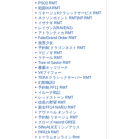
PSO2 RMT
戦国IXA RMT
リネージュIIクラシックサービス RMT
ネクソンポイント RMT|NP RMT
イザナギ RMT
レイヴン2(RAVEN2)
アトランティカ RMT
Fate/Grand Order RMT
放置少女
予約制 ドラゴンネスト RMT
マビノギ RMT
ラテール RMT
Tree of Savior RMT
農園ホッコリーナ
V4ブイフォー
TERA クラシックサーバー RMT
幻獣物語2
予約制 FF11 RMT
イルーナ戦記
レッドストーン RMT
信長の野望 RMT
新生FF14 NA/EU RMT
アヴァベル オンライン
予約制 リネージュ RMT
クローズ×worst GREE
SINoALICE丨シノアリス
FIFA19 RMT
トーラムオンライン Rmt