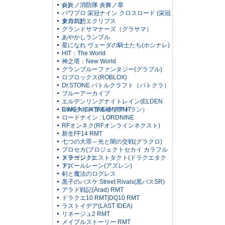
レ)
炎炎ノ消防隊 炎舞ノ章
パワプロ 栄冠ナイン クロスロード (栄冠
クロス)
東方幻想エクリプス
グランドサマナーズ（グラサマ）
あやかしランブル
星になれ ヴェーダの騎士たち(ホシナレ)
HIT：The World
神之塔：New World
グランブルーファンタジー(グラブル)
ロブロックス(ROBLOX)
Dr.STONE バトルクラフト（バトクラ）
ブルーアーカイブ
エルデンリングナイトレイン(ELDEN
RING NIGHTREIGN)RMT
CoA(クリスタルオブアトラン）
ロードナイン : LORDNINE
RFオンネク(RFオンラインネクスト)
新生FF14 RMT
七つの大罪～光と闇の交戦(グラクロ)
プロセカ(プロジェクトセカイ カラフル
ステージ！)
ドラゴンクエストタクト(ドラクエタク
ト)
アズールレーン(アズレン)
剣と魔法のログレス
黒子のバスケ Street Rivals(黒バスSR)
アラド戦記(Arad) RMT
ドラクエ10 RMT|DQ10 RMT
ラストイデア(LAST IDEA)
リネージュ2 RMT
メイプルストーリー RMT