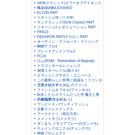
AIONクラシック(タワーオブアイオンク
ラシック)
BLESS UNLEASHED
ELYON RMT
リネージュW（リネW）
サンクラシック(SUN Classic) RMT
リネージュ2 レボリューション RMT
FIFA23
DEKARON RMT|デカロン RMT
オーディン：ヴァルハラ・ライジング
RMT
ディアブロ4
ブレイドアンドソウル2
FC24
ロム(ROM：Remember of Majesty)
ドラゴンボールレジェンズ
崩壊スターレイル(崩スタ)
ロマンシングサガリ・ユニバース
この素晴らしい世界に祝福を！ファンタ
スティックデイズ(このファン)
三国大戦スマッシュ
ファントムオブキル(ファンキル)
転生したらスライムだった件 魔王と竜
の建国譚(まおりゅう)
千年戦争アイギス
ワンピース バウンティラッシュ
文豪ストレイドッグス
アークナイツ（明日方舟）
メメントモリ(メメモリ)
ダンまち メモリアフレーゼ(ダンメモ)
チェインクロニクル(チェンクロ)
神姫プロジェクト