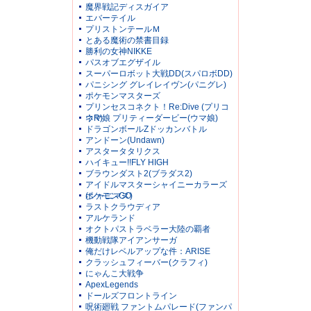
魔界戦記ディスガイア
エバーテイル
プリストンテールＭ
とある魔術の禁書目録
勝利の女神NIKKE
パスオブエグザイル
スーパーロボット大戦DD(スパロボDD)
パニシング グレイレイヴン(パニグレ)
ポケモンマスターズ
プリンセスコネクト！Re:Dive (プリコ
ネR)
ウマ娘 プリティーダービー(ウマ娘)
ドラゴンボールZドッカンバトル
アンドーン(Undawn)
アスタータタリクス
ハイキュー!!FLY HIGH
ブラウンダスト2(ブラダス2)
アイドルマスターシャイニーカラーズ
(シャニマス)
ポケモンGO
ラストクラウディア
アルケランド
オクトパストラベラー大陸の覇者
機動戦隊アイアンサーガ
俺だけレベルアップな件：ARISE
クラッシュフィーバー(クラフィ)
にゃんこ大戦争
ApexLegends
ドールズフロントライン
呪術廻戦 ファントムパレード(ファンパ