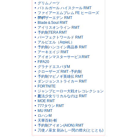
グリムノーツ
バトルガール ハイスクール RMT
ファイアーエムブレム FE ヒーローズ
RMT
アナザーエデン RMT
Blade＆Soul RMT
アイリスオンライン RMT
予約制TERA RMT
パーフェクトワールド RMT
アルピエル（ArpieL）
予約制ハンコイン商品券 RMT
アーキエイジ RMT
アイオンマスターサービスRMT
FIFA20
グラナドエスパダM
クローザーズ RMT -予約制
予約制マビノギ英雄伝 RMT
ダンジョンストライカー RMT
FORTNITE
ジャンプヒーロー大戦オレコレクション
2
魔法少女リリカルなのは RMT
MOE RMT
777タウン RMT
MU RMT
ロハンM
天華百剣-斬
予約制アイオン(AION) RMT
刀使ノ巫女 刻みし一閃の燈火(とじとも)