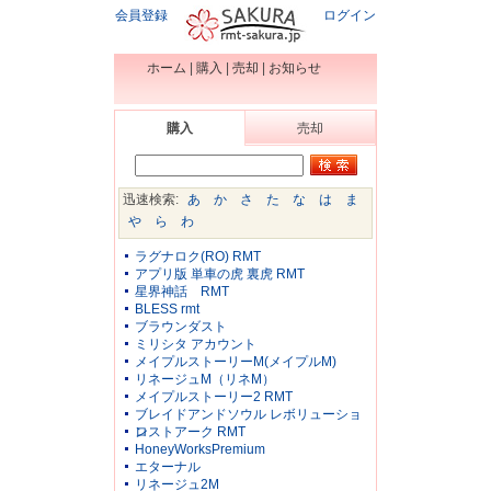
会員登録
ログイン
ホーム
|
購入
|
売却
|
お知らせ
購入
売却
迅速検索:
あ
か
さ
た
な
は
ま
や
ら
わ
ラグナロク(RO) RMT
アプリ版 単車の虎 裏虎 RMT
星界神話 RMT
BLESS rmt
ブラウンダスト
ミリシタ アカウント
メイプルストーリーM(メイプルM)
リネージュM（リネM）
メイプルストーリー2 RMT
ブレイドアンドソウル レボリューショ
ン
ロストアーク RMT
HoneyWorksPremium
エターナル
リネージュ2M