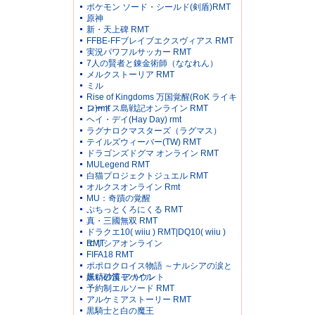
ポケモン ソード・シールド(剣盾)RMT
原神
新・天上碑 RMT
FFBE-FFブレイブエクスヴィアス RMT
実況パワフルサッカー RMT
7人の賢者と錬金術師（ななれん）
メルクストーリア RMT
ミル
Rise of Kingdoms 万国覚醒(RoK ライキ
ン)rmt
ロードス島戦記オンライン RMT
ヘイ・デイ(Hay Day) rmt
ラグナロクマスターズ（ラグマス）
テイルズウィーバー(TW) RMT
ドラゴンズドグマ オンライン RMT
MULegend RMT
白猫プロジェクトジュエル RMT
オルクスオンライン Rmt
MU：奇蹟の覚醒
ぷちっとくろにくる RMT
真・三國無双 RMT
ドラクエ10( wiiu ) RMT|DQ10( wiiu )
RMT
エリシアオンライン
FIFA18 RMT
ポポロクロイス物語 ～ナルシアの涙と
妖精の笛 アカウント
黒い砂漠モバイル
予約制エルソード RMT
アルケミアストーリー RMT
黒騎士と白の魔王