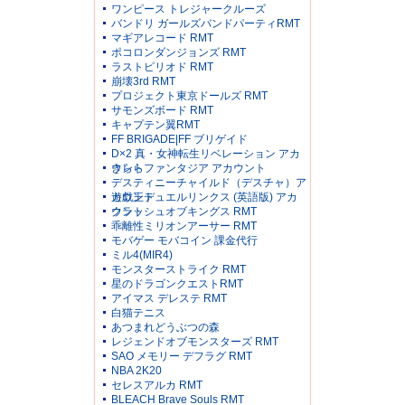
ワンピース トレジャークルーズ
バンドリ ガールズバンドパーティRMT
マギアレコード RMT
ポコロンダンジョンズ RMT
ラストピリオド RMT
崩壊3rd RMT
プロジェクト東京ドールズ RMT
サモンズボード RMT
キャプテン翼RMT
FF BRIGADE|FF ブリゲイド
D×2 真・女神転生リベレーション アカ
ウント
きららファンタジア アカウント
デスティニーチャイルド（デスチャ）ア
カウント
遊戯王デュエルリンクス (英語版) アカ
ウント
クラッシュオブキングス RMT
乖離性ミリオンアーサー RMT
モバゲー モバコイン 課金代行
ミル4(MIR4)
モンスターストライク RMT
星のドラゴンクエストRMT
アイマス デレステ RMT
白猫テニス
あつまれどうぶつの森
レジェンドオブモンスターズ RMT
SAO メモリー デフラグ RMT
NBA 2K20
セレスアルカ RMT
BLEACH Brave Souls RMT