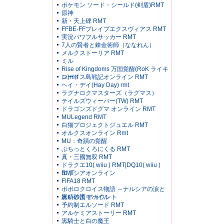
ポケモン ソード・シールド(剣盾)RMT
原神
新・天上碑 RMT
FFBE-FFブレイブエクスヴィアス RMT
実況パワフルサッカー RMT
7人の賢者と錬金術師（ななれん）
メルクストーリア RMT
ミル
Rise of Kingdoms 万国覚醒(RoK ライキ
ン)rmt
ロードス島戦記オンライン RMT
ヘイ・デイ(Hay Day) rmt
ラグナロクマスターズ（ラグマス）
テイルズウィーバー(TW) RMT
ドラゴンズドグマ オンライン RMT
MULegend RMT
白猫プロジェクトジュエル RMT
オルクスオンライン Rmt
MU：奇蹟の覚醒
ぷちっとくろにくる RMT
真・三國無双 RMT
ドラクエ10( wiiu ) RMT|DQ10( wiiu )
RMT
エリシアオンライン
FIFA18 RMT
ポポロクロイス物語 ～ナルシアの涙と
妖精の笛 アカウント
黒い砂漠モバイル
予約制エルソード RMT
アルケミアストーリー RMT
黒騎士と白の魔王