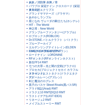
レ)
炎炎ノ消防隊 炎舞ノ章
パワプロ 栄冠ナイン クロスロード (栄冠
クロス)
東方幻想エクリプス
グランドサマナーズ（グラサマ）
あやかしランブル
星になれ ヴェーダの騎士たち(ホシナレ)
HIT：The World
神之塔：New World
グランブルーファンタジー(グラブル)
ロブロックス(ROBLOX)
Dr.STONE バトルクラフト（バトクラ）
ブルーアーカイブ
エルデンリングナイトレイン(ELDEN
RING NIGHTREIGN)RMT
CoA(クリスタルオブアトラン）
ロードナイン : LORDNINE
RFオンネク(RFオンラインネクスト)
新生FF14 RMT
七つの大罪～光と闇の交戦(グラクロ)
プロセカ(プロジェクトセカイ カラフル
ステージ！)
ドラゴンクエストタクト(ドラクエタク
ト)
アズールレーン(アズレン)
剣と魔法のログレス
黒子のバスケ Street Rivals(黒バスSR)
アラド戦記(Arad) RMT
ドラクエ10 RMT|DQ10 RMT
ラストイデア(LAST IDEA)
リネージュ2 RMT
メイプルストーリー RMT