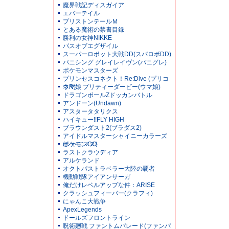
魔界戦記ディスガイア
エバーテイル
プリストンテールＭ
とある魔術の禁書目録
勝利の女神NIKKE
パスオブエグザイル
スーパーロボット大戦DD(スパロボDD)
パニシング グレイレイヴン(パニグレ)
ポケモンマスターズ
プリンセスコネクト！Re:Dive (プリコ
ネR)
ウマ娘 プリティーダービー(ウマ娘)
ドラゴンボールZドッカンバトル
アンドーン(Undawn)
アスタータタリクス
ハイキュー!!FLY HIGH
ブラウンダスト2(ブラダス2)
アイドルマスターシャイニーカラーズ
(シャニマス)
ポケモンGO
ラストクラウディア
アルケランド
オクトパストラベラー大陸の覇者
機動戦隊アイアンサーガ
俺だけレベルアップな件：ARISE
クラッシュフィーバー(クラフィ)
にゃんこ大戦争
ApexLegends
ドールズフロントライン
呪術廻戦 ファントムパレード(ファンパ