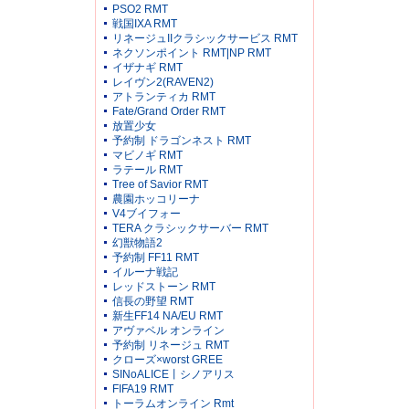
PSO2 RMT
戦国IXA RMT
リネージュIIクラシックサービス RMT
ネクソンポイント RMT|NP RMT
イザナギ RMT
レイヴン2(RAVEN2)
アトランティカ RMT
Fate/Grand Order RMT
放置少女
予約制 ドラゴンネスト RMT
マビノギ RMT
ラテール RMT
Tree of Savior RMT
農園ホッコリーナ
V4ブイフォー
TERA クラシックサーバー RMT
幻獣物語2
予約制 FF11 RMT
イルーナ戦記
レッドストーン RMT
信長の野望 RMT
新生FF14 NA/EU RMT
アヴァベル オンライン
予約制 リネージュ RMT
クローズ×worst GREE
SINoALICE丨シノアリス
FIFA19 RMT
トーラムオンライン Rmt