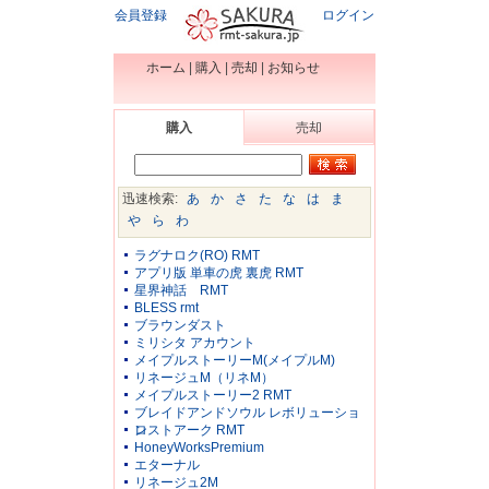
会員登録
ログイン
ホーム
|
購入
|
売却
|
お知らせ
購入
売却
迅速検索:
あ
か
さ
た
な
は
ま
や
ら
わ
ラグナロク(RO) RMT
アプリ版 単車の虎 裏虎 RMT
星界神話 RMT
BLESS rmt
ブラウンダスト
ミリシタ アカウント
メイプルストーリーM(メイプルM)
リネージュM（リネM）
メイプルストーリー2 RMT
ブレイドアンドソウル レボリューショ
ン
ロストアーク RMT
HoneyWorksPremium
エターナル
リネージュ2M