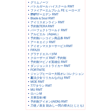
グリムノーツ
バトルガール ハイスクール RMT
ファイアーエムブレム FE ヒーローズ
RMT
アナザーエデン RMT
Blade＆Soul RMT
アイリスオンライン RMT
予約制TERA RMT
パーフェクトワールド RMT
アルピエル（ArpieL）
予約制ハンコイン商品券 RMT
アーキエイジ RMT
アイオンマスターサービスRMT
FIFA20
グラナドエスパダM
クローザーズ RMT -予約制
予約制マビノギ英雄伝 RMT
ダンジョンストライカー RMT
FORTNITE
ジャンプヒーロー大戦オレコレクション
2
魔法少女リリカルなのは RMT
MOE RMT
777タウン RMT
MU RMT
ロハンM
天華百剣-斬
予約制アイオン(AION) RMT
刀使ノ巫女 刻みし一閃の燈火(とじとも)