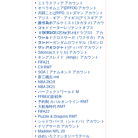
ミトラスフィア アカウント
オペラオムニア|DFFOO アカウント
共闘ことばRPG コトダマン アカウント
アリス・ギア・アイギス|アリスギア ア
カウント
誰ガ為のアルケミスト(タガタメ) アカウ
ント
ゴッドイーターレゾナントオプス
（GEREO）アカウント
ドラゴンプロジェクト(ドラプロ) アカ
ウント
ワールドクロスサーガ（ワクサガ）アカ
ウント
スーパーガンダムロワイヤル（Sガンロ
ワ）アカウント
ディバインゲート|ディバゲ アカウント
Sdorica(スドリカ) アカウント
キングスレイド（kings）アカウント
FIFA21
C9 RMT
SOA丨アナムネシス アカウント
新三國志 rmt
NBA 2K19
NBA 2K21
パーフェクトワールド M
FFBE幻影戦争
予約制 カバルオンライン RMT
大航海時代 RMT
FIFA22
Puzzle & Dragons RMT
シャドウバース（シャドバ）アカウント
テリアサーガ アカウント
Madden NFL 20
ゆめいろファンタジーラテール