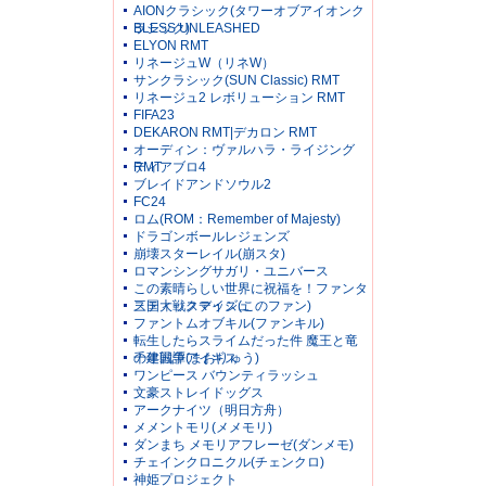
AIONクラシック(タワーオブアイオンク
ラシック)
BLESS UNLEASHED
ELYON RMT
リネージュW（リネW）
サンクラシック(SUN Classic) RMT
リネージュ2 レボリューション RMT
FIFA23
DEKARON RMT|デカロン RMT
オーディン：ヴァルハラ・ライジング
RMT
ディアブロ4
ブレイドアンドソウル2
FC24
ロム(ROM：Remember of Majesty)
ドラゴンボールレジェンズ
崩壊スターレイル(崩スタ)
ロマンシングサガリ・ユニバース
この素晴らしい世界に祝福を！ファンタ
スティックデイズ(このファン)
三国大戦スマッシュ
ファントムオブキル(ファンキル)
転生したらスライムだった件 魔王と竜
の建国譚(まおりゅう)
千年戦争アイギス
ワンピース バウンティラッシュ
文豪ストレイドッグス
アークナイツ（明日方舟）
メメントモリ(メメモリ)
ダンまち メモリアフレーゼ(ダンメモ)
チェインクロニクル(チェンクロ)
神姫プロジェクト