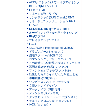
AIONクラシック(タワーオブアイオンク
ラシック)
BLESS UNLEASHED
ELYON RMT
リネージュW（リネW）
サンクラシック(SUN Classic) RMT
リネージュ2 レボリューション RMT
FIFA23
DEKARON RMT|デカロン RMT
オーディン：ヴァルハラ・ライジング
RMT
ディアブロ4
ブレイドアンドソウル2
FC24
ロム(ROM：Remember of Majesty)
ドラゴンボールレジェンズ
崩壊スターレイル(崩スタ)
ロマンシングサガリ・ユニバース
この素晴らしい世界に祝福を！ファンタ
スティックデイズ(このファン)
三国大戦スマッシュ
ファントムオブキル(ファンキル)
転生したらスライムだった件 魔王と竜
の建国譚(まおりゅう)
千年戦争アイギス
ワンピース バウンティラッシュ
文豪ストレイドッグス
アークナイツ（明日方舟）
メメントモリ(メメモリ)
ダンまち メモリアフレーゼ(ダンメモ)
チェインクロニクル(チェンクロ)
神姫プロジェクト