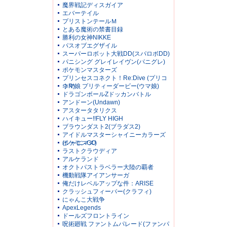
魔界戦記ディスガイア
エバーテイル
プリストンテールＭ
とある魔術の禁書目録
勝利の女神NIKKE
パスオブエグザイル
スーパーロボット大戦DD(スパロボDD)
パニシング グレイレイヴン(パニグレ)
ポケモンマスターズ
プリンセスコネクト！Re:Dive (プリコ
ネR)
ウマ娘 プリティーダービー(ウマ娘)
ドラゴンボールZドッカンバトル
アンドーン(Undawn)
アスタータタリクス
ハイキュー!!FLY HIGH
ブラウンダスト2(ブラダス2)
アイドルマスターシャイニーカラーズ
(シャニマス)
ポケモンGO
ラストクラウディア
アルケランド
オクトパストラベラー大陸の覇者
機動戦隊アイアンサーガ
俺だけレベルアップな件：ARISE
クラッシュフィーバー(クラフィ)
にゃんこ大戦争
ApexLegends
ドールズフロントライン
呪術廻戦 ファントムパレード(ファンパ