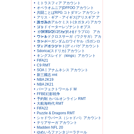
ミトラスフィア アカウント
オペラオムニア|DFFOO アカウント
共闘ことばRPG コトダマン アカウント
アリス・ギア・アイギス|アリスギア ア
カウント
誰ガ為のアルケミスト(タガタメ) アカウ
ント
ゴッドイーターレゾナントオプス
（GEREO）アカウント
ドラゴンプロジェクト(ドラプロ) アカ
ウント
ワールドクロスサーガ（ワクサガ）アカ
ウント
スーパーガンダムロワイヤル（Sガンロ
ワ）アカウント
ディバインゲート|ディバゲ アカウント
Sdorica(スドリカ) アカウント
キングスレイド（kings）アカウント
FIFA21
C9 RMT
SOA丨アナムネシス アカウント
新三國志 rmt
NBA 2K19
NBA 2K21
パーフェクトワールド M
FFBE幻影戦争
予約制 カバルオンライン RMT
大航海時代 RMT
FIFA22
Puzzle & Dragons RMT
シャドウバース（シャドバ）アカウント
テリアサーガ アカウント
Madden NFL 20
ゆめいろファンタジーラテール