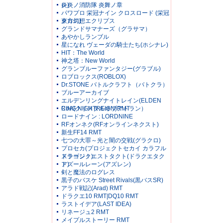
レ)
炎炎ノ消防隊 炎舞ノ章
パワプロ 栄冠ナイン クロスロード (栄冠
クロス)
東方幻想エクリプス
グランドサマナーズ（グラサマ）
あやかしランブル
星になれ ヴェーダの騎士たち(ホシナレ)
HIT：The World
神之塔：New World
グランブルーファンタジー(グラブル)
ロブロックス(ROBLOX)
Dr.STONE バトルクラフト（バトクラ）
ブルーアーカイブ
エルデンリングナイトレイン(ELDEN
RING NIGHTREIGN)RMT
CoA(クリスタルオブアトラン）
ロードナイン : LORDNINE
RFオンネク(RFオンラインネクスト)
新生FF14 RMT
七つの大罪～光と闇の交戦(グラクロ)
プロセカ(プロジェクトセカイ カラフル
ステージ！)
ドラゴンクエストタクト(ドラクエタク
ト)
アズールレーン(アズレン)
剣と魔法のログレス
黒子のバスケ Street Rivals(黒バスSR)
アラド戦記(Arad) RMT
ドラクエ10 RMT|DQ10 RMT
ラストイデア(LAST IDEA)
リネージュ2 RMT
メイプルストーリー RMT