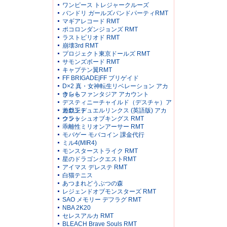
ワンピース トレジャークルーズ
バンドリ ガールズバンドパーティRMT
マギアレコード RMT
ポコロンダンジョンズ RMT
ラストピリオド RMT
崩壊3rd RMT
プロジェクト東京ドールズ RMT
サモンズボード RMT
キャプテン翼RMT
FF BRIGADE|FF ブリゲイド
D×2 真・女神転生リベレーション アカ
ウント
きららファンタジア アカウント
デスティニーチャイルド（デスチャ）ア
カウント
遊戯王デュエルリンクス (英語版) アカ
ウント
クラッシュオブキングス RMT
乖離性ミリオンアーサー RMT
モバゲー モバコイン 課金代行
ミル4(MIR4)
モンスターストライク RMT
星のドラゴンクエストRMT
アイマス デレステ RMT
白猫テニス
あつまれどうぶつの森
レジェンドオブモンスターズ RMT
SAO メモリー デフラグ RMT
NBA 2K20
セレスアルカ RMT
BLEACH Brave Souls RMT