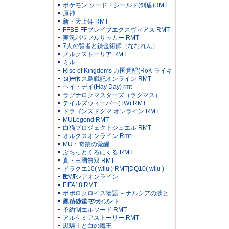
ポケモン ソード・シールド(剣盾)RMT
原神
新・天上碑 RMT
FFBE-FFブレイブエクスヴィアス RMT
実況パワフルサッカー RMT
7人の賢者と錬金術師（ななれん）
メルクストーリア RMT
ミル
Rise of Kingdoms 万国覚醒(RoK ライキ
ン)rmt
ロードス島戦記オンライン RMT
ヘイ・デイ(Hay Day) rmt
ラグナロクマスターズ（ラグマス）
テイルズウィーバー(TW) RMT
ドラゴンズドグマ オンライン RMT
MULegend RMT
白猫プロジェクトジュエル RMT
オルクスオンライン Rmt
MU：奇蹟の覚醒
ぷちっとくろにくる RMT
真・三國無双 RMT
ドラクエ10( wiiu ) RMT|DQ10( wiiu )
RMT
エリシアオンライン
FIFA18 RMT
ポポロクロイス物語 ～ナルシアの涙と
妖精の笛 アカウント
黒い砂漠モバイル
予約制エルソード RMT
アルケミアストーリー RMT
黒騎士と白の魔王