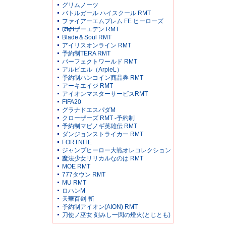
グリムノーツ
バトルガール ハイスクール RMT
ファイアーエムブレム FE ヒーローズ
RMT
アナザーエデン RMT
Blade＆Soul RMT
アイリスオンライン RMT
予約制TERA RMT
パーフェクトワールド RMT
アルピエル（ArpieL）
予約制ハンコイン商品券 RMT
アーキエイジ RMT
アイオンマスターサービスRMT
FIFA20
グラナドエスパダM
クローザーズ RMT -予約制
予約制マビノギ英雄伝 RMT
ダンジョンストライカー RMT
FORTNITE
ジャンプヒーロー大戦オレコレクション
2
魔法少女リリカルなのは RMT
MOE RMT
777タウン RMT
MU RMT
ロハンM
天華百剣-斬
予約制アイオン(AION) RMT
刀使ノ巫女 刻みし一閃の燈火(とじとも)