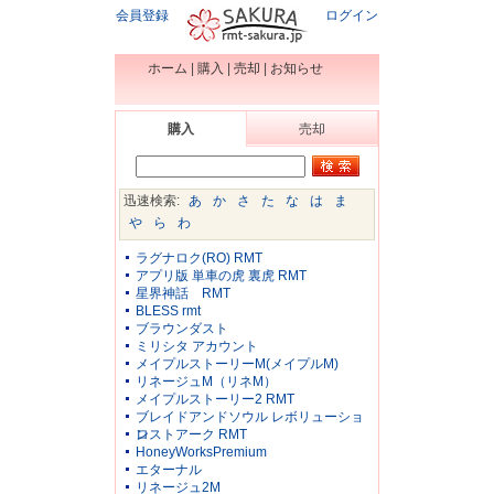
会員登録
ログイン
ホーム
|
購入
|
売却
|
お知らせ
購入
売却
迅速検索:
あ
か
さ
た
な
は
ま
や
ら
わ
ラグナロク(RO) RMT
アプリ版 単車の虎 裏虎 RMT
星界神話 RMT
BLESS rmt
ブラウンダスト
ミリシタ アカウント
メイプルストーリーM(メイプルM)
リネージュM（リネM）
メイプルストーリー2 RMT
ブレイドアンドソウル レボリューショ
ン
ロストアーク RMT
HoneyWorksPremium
エターナル
リネージュ2M