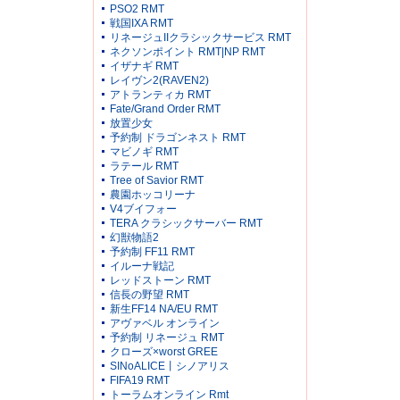
PSO2 RMT
戦国IXA RMT
リネージュIIクラシックサービス RMT
ネクソンポイント RMT|NP RMT
イザナギ RMT
レイヴン2(RAVEN2)
アトランティカ RMT
Fate/Grand Order RMT
放置少女
予約制 ドラゴンネスト RMT
マビノギ RMT
ラテール RMT
Tree of Savior RMT
農園ホッコリーナ
V4ブイフォー
TERA クラシックサーバー RMT
幻獣物語2
予約制 FF11 RMT
イルーナ戦記
レッドストーン RMT
信長の野望 RMT
新生FF14 NA/EU RMT
アヴァベル オンライン
予約制 リネージュ RMT
クローズ×worst GREE
SINoALICE丨シノアリス
FIFA19 RMT
トーラムオンライン Rmt