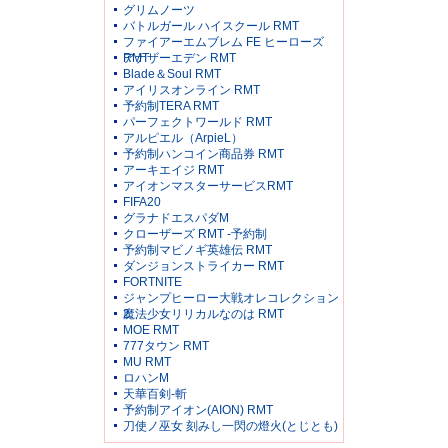
グリムノーツ
バトルガール ハイスクール RMT
ファイアーエムブレム FE ヒーローズ
RMT
アナザーエデン RMT
Blade＆Soul RMT
アイリスオンライン RMT
予約制TERA RMT
パーフェクトワールド RMT
アルピエル（ArpieL）
予約制ハンコイン商品券 RMT
アーキエイジ RMT
アイオンマスターサービスRMT
FIFA20
グラナドエスパダM
クローザーズ RMT -予約制
予約制マビノギ英雄伝 RMT
ダンジョンストライカー RMT
FORTNITE
ジャンプヒーロー大戦オレコレクション
2
魔法少女リリカルなのは RMT
MOE RMT
777タウン RMT
MU RMT
ロハンM
天華百剣-斬
予約制アイオン(AION) RMT
刀使ノ巫女 刻みし一閃の燈火(とじとも)