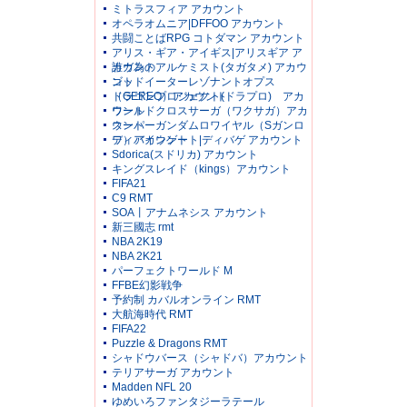
ミトラスフィア アカウント
オペラオムニア|DFFOO アカウント
共闘ことばRPG コトダマン アカウント
アリス・ギア・アイギス|アリスギア ア
カウント
誰ガ為のアルケミスト(タガタメ) アカウ
ント
ゴッドイーターレゾナントオプス
（GEREO）アカウント
ドラゴンプロジェクト(ドラプロ) アカ
ウント
ワールドクロスサーガ（ワクサガ）アカ
ウント
スーパーガンダムロワイヤル（Sガンロ
ワ）アカウント
ディバインゲート|ディバゲ アカウント
Sdorica(スドリカ) アカウント
キングスレイド（kings）アカウント
FIFA21
C9 RMT
SOA丨アナムネシス アカウント
新三國志 rmt
NBA 2K19
NBA 2K21
パーフェクトワールド M
FFBE幻影戦争
予約制 カバルオンライン RMT
大航海時代 RMT
FIFA22
Puzzle & Dragons RMT
シャドウバース（シャドバ）アカウント
テリアサーガ アカウント
Madden NFL 20
ゆめいろファンタジーラテール