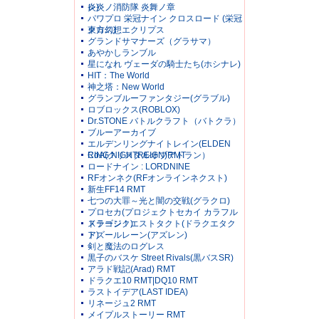
レ)
炎炎ノ消防隊 炎舞ノ章
パワプロ 栄冠ナイン クロスロード (栄冠
クロス)
東方幻想エクリプス
グランドサマナーズ（グラサマ）
あやかしランブル
星になれ ヴェーダの騎士たち(ホシナレ)
HIT：The World
神之塔：New World
グランブルーファンタジー(グラブル)
ロブロックス(ROBLOX)
Dr.STONE バトルクラフト（バトクラ）
ブルーアーカイブ
エルデンリングナイトレイン(ELDEN
RING NIGHTREIGN)RMT
CoA(クリスタルオブアトラン）
ロードナイン : LORDNINE
RFオンネク(RFオンラインネクスト)
新生FF14 RMT
七つの大罪～光と闇の交戦(グラクロ)
プロセカ(プロジェクトセカイ カラフル
ステージ！)
ドラゴンクエストタクト(ドラクエタク
ト)
アズールレーン(アズレン)
剣と魔法のログレス
黒子のバスケ Street Rivals(黒バスSR)
アラド戦記(Arad) RMT
ドラクエ10 RMT|DQ10 RMT
ラストイデア(LAST IDEA)
リネージュ2 RMT
メイプルストーリー RMT