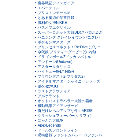
魔界戦記ディスガイア
エバーテイル
プリストンテールＭ
とある魔術の禁書目録
勝利の女神NIKKE
パスオブエグザイル
スーパーロボット大戦DD(スパロボDD)
パニシング グレイレイヴン(パニグレ)
ポケモンマスターズ
プリンセスコネクト！Re:Dive (プリコ
ネR)
ウマ娘 プリティーダービー(ウマ娘)
ドラゴンボールZドッカンバトル
アンドーン(Undawn)
アスタータタリクス
ハイキュー!!FLY HIGH
ブラウンダスト2(ブラダス2)
アイドルマスターシャイニーカラーズ
(シャニマス)
ポケモンGO
ラストクラウディア
アルケランド
オクトパストラベラー大陸の覇者
機動戦隊アイアンサーガ
俺だけレベルアップな件：ARISE
クラッシュフィーバー(クラフィ)
にゃんこ大戦争
ApexLegends
ドールズフロントライン
呪術廻戦 ファントムパレード(ファンパ