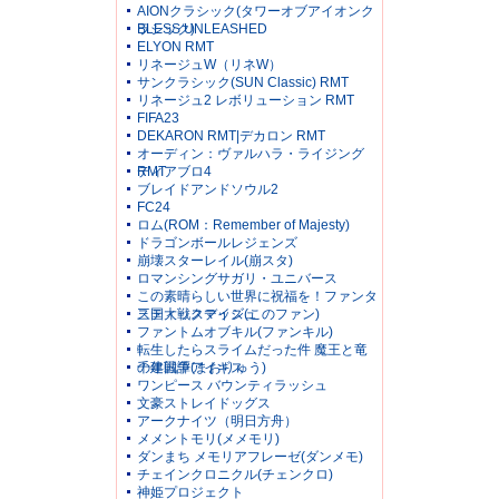
AIONクラシック(タワーオブアイオンク
ラシック)
BLESS UNLEASHED
ELYON RMT
リネージュW（リネW）
サンクラシック(SUN Classic) RMT
リネージュ2 レボリューション RMT
FIFA23
DEKARON RMT|デカロン RMT
オーディン：ヴァルハラ・ライジング
RMT
ディアブロ4
ブレイドアンドソウル2
FC24
ロム(ROM：Remember of Majesty)
ドラゴンボールレジェンズ
崩壊スターレイル(崩スタ)
ロマンシングサガリ・ユニバース
この素晴らしい世界に祝福を！ファンタ
スティックデイズ(このファン)
三国大戦スマッシュ
ファントムオブキル(ファンキル)
転生したらスライムだった件 魔王と竜
の建国譚(まおりゅう)
千年戦争アイギス
ワンピース バウンティラッシュ
文豪ストレイドッグス
アークナイツ（明日方舟）
メメントモリ(メメモリ)
ダンまち メモリアフレーゼ(ダンメモ)
チェインクロニクル(チェンクロ)
神姫プロジェクト