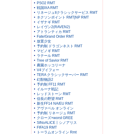
PSO2 RMT
戦国IXA RMT
リネージュIIクラシックサービス RMT
ネクソンポイント RMT|NP RMT
イザナギ RMT
レイヴン2(RAVEN2)
アトランティカ RMT
Fate/Grand Order RMT
放置少女
予約制 ドラゴンネスト RMT
マビノギ RMT
ラテール RMT
Tree of Savior RMT
農園ホッコリーナ
V4ブイフォー
TERA クラシックサーバー RMT
幻獣物語2
予約制 FF11 RMT
イルーナ戦記
レッドストーン RMT
信長の野望 RMT
新生FF14 NA/EU RMT
アヴァベル オンライン
予約制 リネージュ RMT
クローズ×worst GREE
SINoALICE丨シノアリス
FIFA19 RMT
トーラムオンライン Rmt