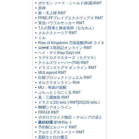
ポケモン ソード・シールド(剣盾)RMT
原神
新・天上碑 RMT
FFBE-FFブレイブエクスヴィアス RMT
実況パワフルサッカー RMT
7人の賢者と錬金術師（ななれん）
メルクストーリア RMT
ミル
Rise of Kingdoms 万国覚醒(RoK ライキ
ン)rmt
ロードス島戦記オンライン RMT
ヘイ・デイ(Hay Day) rmt
ラグナロクマスターズ（ラグマス）
テイルズウィーバー(TW) RMT
ドラゴンズドグマ オンライン RMT
MULegend RMT
白猫プロジェクトジュエル RMT
オルクスオンライン Rmt
MU：奇蹟の覚醒
ぷちっとくろにくる RMT
真・三國無双 RMT
ドラクエ10( wiiu ) RMT|DQ10( wiiu )
RMT
エリシアオンライン
FIFA18 RMT
ポポロクロイス物語 ～ナルシアの涙と
妖精の笛 アカウント
黒い砂漠モバイル
予約制エルソード RMT
アルケミアストーリー RMT
黒騎士と白の魔王