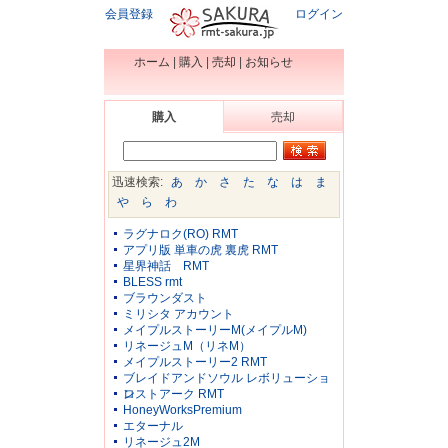
会員登録
ログイン
ホーム
|
購入
|
売却
|
お知らせ
購入
売却
迅速検索:
あ
か
さ
た
な
は
ま
や
ら
わ
ラグナロク(RO) RMT
アプリ版 単車の虎 裏虎 RMT
星界神話 RMT
BLESS rmt
ブラウンダスト
ミリシタ アカウント
メイプルストーリーM(メイプルM)
リネージュM（リネM）
メイプルストーリー2 RMT
ブレイドアンドソウル レボリューショ
ン
ロストアーク RMT
HoneyWorksPremium
エターナル
リネージュ2M