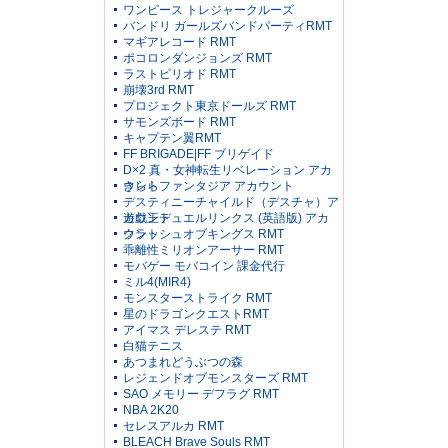
ワンピース トレジャークルーズ
バンドリ ガールズバンドパーティRMT
マギアレコード RMT
ポコロンダンジョンズ RMT
ラストピリオド RMT
崩壊3rd RMT
プロジェクト東京ドールズ RMT
サモンズボード RMT
キャプテン翼RMT
FF BRIGADE|FF ブリゲイド
D×2 真・女神転生リベレーション アカ
ウント
きららファンタジア アカウント
デスティニーチャイルド（デスチャ）ア
カウント
遊戯王デュエルリンクス (英語版) アカ
ウント
クラッシュオブキングス RMT
乖離性ミリオンアーサー RMT
モバゲー モバコイン 課金代行
ミル4(MIR4)
モンスターストライク RMT
星のドラゴンクエストRMT
アイマス デレステ RMT
白猫テニス
あつまれどうぶつの森
レジェンドオブモンスターズ RMT
SAO メモリー デフラグ RMT
NBA 2K20
セレスアルカ RMT
BLEACH Brave Souls RMT