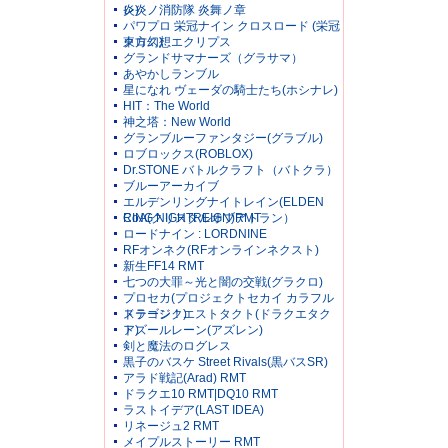
レ)
炎炎ノ消防隊 炎舞ノ章
パワプロ 栄冠ナイン クロスロード (栄冠
クロス)
東方幻想エクリプス
グランドサマナーズ（グラサマ）
あやかしランブル
星になれ ヴェーダの騎士たち(ホシナレ)
HIT：The World
神之塔：New World
グランブルーファンタジー(グラブル)
ロブロックス(ROBLOX)
Dr.STONE バトルクラフト（バトクラ）
ブルーアーカイブ
エルデンリングナイトレイン(ELDEN
RING NIGHTREIGN)RMT
CoA(クリスタルオブアトラン）
ロードナイン : LORDNINE
RFオンネク(RFオンラインネクスト)
新生FF14 RMT
七つの大罪～光と闇の交戦(グラクロ)
プロセカ(プロジェクトセカイ カラフル
ステージ！)
ドラゴンクエストタクト(ドラクエタク
ト)
アズールレーン(アズレン)
剣と魔法のログレス
黒子のバスケ Street Rivals(黒バスSR)
アラド戦記(Arad) RMT
ドラクエ10 RMT|DQ10 RMT
ラストイデア(LAST IDEA)
リネージュ2 RMT
メイプルストーリー RMT