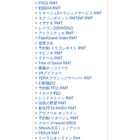
PSO2 RMT
戦国IXA RMT
リネージュIIクラシックサービス RMT
ネクソンポイント RMT|NP RMT
イザナギ RMT
レイヴン2(RAVEN2)
アトランティカ RMT
Fate/Grand Order RMT
放置少女
予約制 ドラゴンネスト RMT
マビノギ RMT
ラテール RMT
Tree of Savior RMT
農園ホッコリーナ
V4ブイフォー
TERA クラシックサーバー RMT
幻獣物語2
予約制 FF11 RMT
イルーナ戦記
レッドストーン RMT
信長の野望 RMT
新生FF14 NA/EU RMT
アヴァベル オンライン
予約制 リネージュ RMT
クローズ×worst GREE
SINoALICE丨シノアリス
FIFA19 RMT
トーラムオンライン Rmt