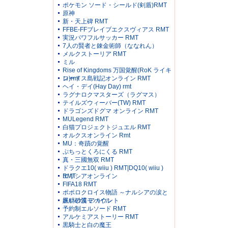
ポケモン ソード・シールド(剣盾)RMT
原神
新・天上碑 RMT
FFBE-FFブレイブエクスヴィアス RMT
実況パワフルサッカー RMT
7人の賢者と錬金術師（ななれん）
メルクストーリア RMT
ミル
Rise of Kingdoms 万国覚醒(RoK ライキ
ン)rmt
ロードス島戦記オンライン RMT
ヘイ・デイ(Hay Day) rmt
ラグナロクマスターズ（ラグマス）
テイルズウィーバー(TW) RMT
ドラゴンズドグマ オンライン RMT
MULegend RMT
白猫プロジェクトジュエル RMT
オルクスオンライン Rmt
MU：奇蹟の覚醒
ぷちっとくろにくる RMT
真・三國無双 RMT
ドラクエ10( wiiu ) RMT|DQ10( wiiu )
RMT
エリシアオンライン
FIFA18 RMT
ポポロクロイス物語 ～ナルシアの涙と
妖精の笛 アカウント
黒い砂漠モバイル
予約制エルソード RMT
アルケミアストーリー RMT
黒騎士と白の魔王