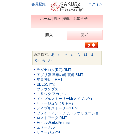
会員登録
ログイン
ホーム
|
購入
|
売却
|
お知らせ
購入
売却
迅速検索:
あ
か
さ
た
な
は
ま
や
ら
わ
ラグナロク(RO) RMT
アプリ版 単車の虎 裏虎 RMT
星界神話 RMT
BLESS rmt
ブラウンダスト
ミリシタ アカウント
メイプルストーリーM(メイプルM)
リネージュM（リネM）
メイプルストーリー2 RMT
ブレイドアンドソウル レボリューショ
ン
ロストアーク RMT
HoneyWorksPremium
エターナル
リネージュ2M