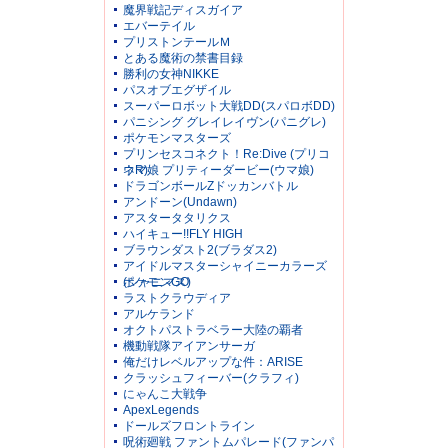
魔界戦記ディスガイア
エバーテイル
プリストンテールＭ
とある魔術の禁書目録
勝利の女神NIKKE
パスオブエグザイル
スーパーロボット大戦DD(スパロボDD)
パニシング グレイレイヴン(パニグレ)
ポケモンマスターズ
プリンセスコネクト！Re:Dive (プリコ
ネR)
ウマ娘 プリティーダービー(ウマ娘)
ドラゴンボールZドッカンバトル
アンドーン(Undawn)
アスタータタリクス
ハイキュー!!FLY HIGH
ブラウンダスト2(ブラダス2)
アイドルマスターシャイニーカラーズ
(シャニマス)
ポケモンGO
ラストクラウディア
アルケランド
オクトパストラベラー大陸の覇者
機動戦隊アイアンサーガ
俺だけレベルアップな件：ARISE
クラッシュフィーバー(クラフィ)
にゃんこ大戦争
ApexLegends
ドールズフロントライン
呪術廻戦 ファントムパレード(ファンパ