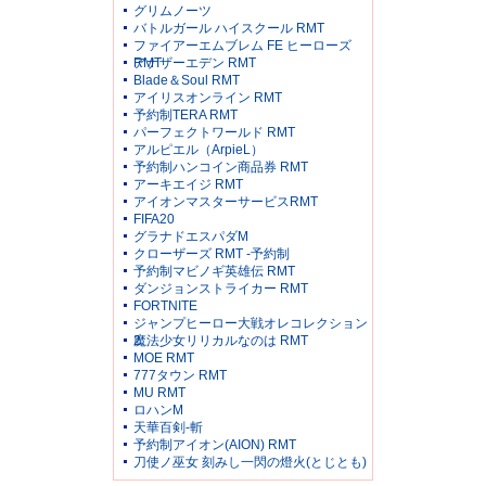
グリムノーツ
バトルガール ハイスクール RMT
ファイアーエムブレム FE ヒーローズ
RMT
アナザーエデン RMT
Blade＆Soul RMT
アイリスオンライン RMT
予約制TERA RMT
パーフェクトワールド RMT
アルピエル（ArpieL）
予約制ハンコイン商品券 RMT
アーキエイジ RMT
アイオンマスターサービスRMT
FIFA20
グラナドエスパダM
クローザーズ RMT -予約制
予約制マビノギ英雄伝 RMT
ダンジョンストライカー RMT
FORTNITE
ジャンプヒーロー大戦オレコレクション
2
魔法少女リリカルなのは RMT
MOE RMT
777タウン RMT
MU RMT
ロハンM
天華百剣-斬
予約制アイオン(AION) RMT
刀使ノ巫女 刻みし一閃の燈火(とじとも)