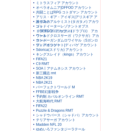
ミトラスフィア アカウント
オペラオムニア|DFFOO アカウント
共闘ことばRPG コトダマン アカウント
アリス・ギア・アイギス|アリスギア ア
カウント
誰ガ為のアルケミスト(タガタメ) アカウ
ント
ゴッドイーターレゾナントオプス
（GEREO）アカウント
ドラゴンプロジェクト(ドラプロ) アカ
ウント
ワールドクロスサーガ（ワクサガ）アカ
ウント
スーパーガンダムロワイヤル（Sガンロ
ワ）アカウント
ディバインゲート|ディバゲ アカウント
Sdorica(スドリカ) アカウント
キングスレイド（kings）アカウント
FIFA21
C9 RMT
SOA丨アナムネシス アカウント
新三國志 rmt
NBA 2K19
NBA 2K21
パーフェクトワールド M
FFBE幻影戦争
予約制 カバルオンライン RMT
大航海時代 RMT
FIFA22
Puzzle & Dragons RMT
シャドウバース（シャドバ）アカウント
テリアサーガ アカウント
Madden NFL 20
ゆめいろファンタジーラテール