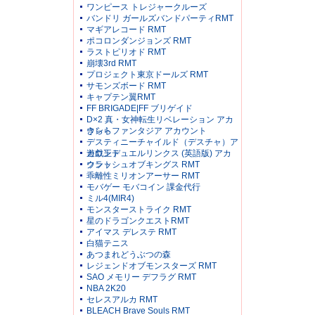
ワンピース トレジャークルーズ
バンドリ ガールズバンドパーティRMT
マギアレコード RMT
ポコロンダンジョンズ RMT
ラストピリオド RMT
崩壊3rd RMT
プロジェクト東京ドールズ RMT
サモンズボード RMT
キャプテン翼RMT
FF BRIGADE|FF ブリゲイド
D×2 真・女神転生リベレーション アカ
ウント
きららファンタジア アカウント
デスティニーチャイルド（デスチャ）ア
カウント
遊戯王デュエルリンクス (英語版) アカ
ウント
クラッシュオブキングス RMT
乖離性ミリオンアーサー RMT
モバゲー モバコイン 課金代行
ミル4(MIR4)
モンスターストライク RMT
星のドラゴンクエストRMT
アイマス デレステ RMT
白猫テニス
あつまれどうぶつの森
レジェンドオブモンスターズ RMT
SAO メモリー デフラグ RMT
NBA 2K20
セレスアルカ RMT
BLEACH Brave Souls RMT