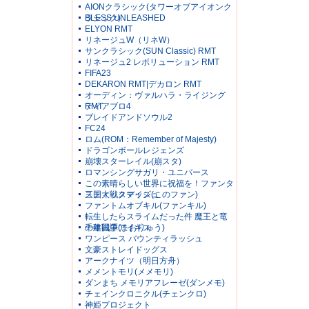
AIONクラシック(タワーオブアイオンク
ラシック)
BLESS UNLEASHED
ELYON RMT
リネージュW（リネW）
サンクラシック(SUN Classic) RMT
リネージュ2 レボリューション RMT
FIFA23
DEKARON RMT|デカロン RMT
オーディン：ヴァルハラ・ライジング
RMT
ディアブロ4
ブレイドアンドソウル2
FC24
ロム(ROM：Remember of Majesty)
ドラゴンボールレジェンズ
崩壊スターレイル(崩スタ)
ロマンシングサガリ・ユニバース
この素晴らしい世界に祝福を！ファンタ
スティックデイズ(このファン)
三国大戦スマッシュ
ファントムオブキル(ファンキル)
転生したらスライムだった件 魔王と竜
の建国譚(まおりゅう)
千年戦争アイギス
ワンピース バウンティラッシュ
文豪ストレイドッグス
アークナイツ（明日方舟）
メメントモリ(メメモリ)
ダンまち メモリアフレーゼ(ダンメモ)
チェインクロニクル(チェンクロ)
神姫プロジェクト