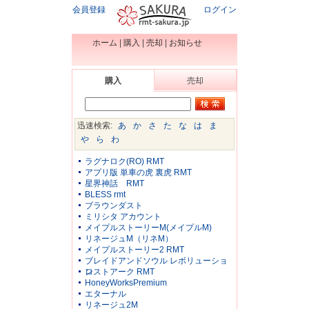
会員登録
ログイン
ホーム
|
購入
|
売却
|
お知らせ
購入
売却
迅速検索:
あ
か
さ
た
な
は
ま
や
ら
わ
ラグナロク(RO) RMT
アプリ版 単車の虎 裏虎 RMT
星界神話 RMT
BLESS rmt
ブラウンダスト
ミリシタ アカウント
メイプルストーリーM(メイプルM)
リネージュM（リネM）
メイプルストーリー2 RMT
ブレイドアンドソウル レボリューショ
ン
ロストアーク RMT
HoneyWorksPremium
エターナル
リネージュ2M