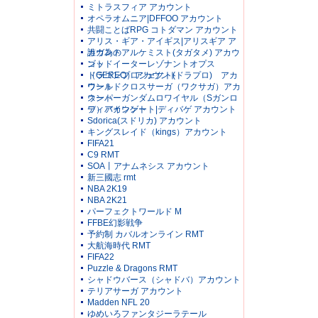
ミトラスフィア アカウント
オペラオムニア|DFFOO アカウント
共闘ことばRPG コトダマン アカウント
アリス・ギア・アイギス|アリスギア ア
カウント
誰ガ為のアルケミスト(タガタメ) アカウ
ント
ゴッドイーターレゾナントオプス
（GEREO）アカウント
ドラゴンプロジェクト(ドラプロ) アカ
ウント
ワールドクロスサーガ（ワクサガ）アカ
ウント
スーパーガンダムロワイヤル（Sガンロ
ワ）アカウント
ディバインゲート|ディバゲ アカウント
Sdorica(スドリカ) アカウント
キングスレイド（kings）アカウント
FIFA21
C9 RMT
SOA丨アナムネシス アカウント
新三國志 rmt
NBA 2K19
NBA 2K21
パーフェクトワールド M
FFBE幻影戦争
予約制 カバルオンライン RMT
大航海時代 RMT
FIFA22
Puzzle & Dragons RMT
シャドウバース（シャドバ）アカウント
テリアサーガ アカウント
Madden NFL 20
ゆめいろファンタジーラテール