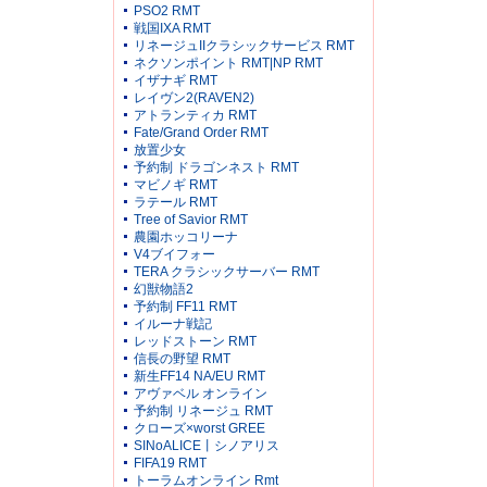
PSO2 RMT
戦国IXA RMT
リネージュIIクラシックサービス RMT
ネクソンポイント RMT|NP RMT
イザナギ RMT
レイヴン2(RAVEN2)
アトランティカ RMT
Fate/Grand Order RMT
放置少女
予約制 ドラゴンネスト RMT
マビノギ RMT
ラテール RMT
Tree of Savior RMT
農園ホッコリーナ
V4ブイフォー
TERA クラシックサーバー RMT
幻獣物語2
予約制 FF11 RMT
イルーナ戦記
レッドストーン RMT
信長の野望 RMT
新生FF14 NA/EU RMT
アヴァベル オンライン
予約制 リネージュ RMT
クローズ×worst GREE
SINoALICE丨シノアリス
FIFA19 RMT
トーラムオンライン Rmt