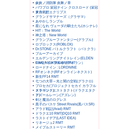
レ)
炎炎ノ消防隊 炎舞ノ章
パワプロ 栄冠ナイン クロスロード (栄冠
クロス)
東方幻想エクリプス
グランドサマナーズ（グラサマ）
あやかしランブル
星になれ ヴェーダの騎士たち(ホシナレ)
HIT：The World
神之塔：New World
グランブルーファンタジー(グラブル)
ロブロックス(ROBLOX)
Dr.STONE バトルクラフト（バトクラ）
ブルーアーカイブ
エルデンリングナイトレイン(ELDEN
RING NIGHTREIGN)RMT
CoA(クリスタルオブアトラン）
ロードナイン : LORDNINE
RFオンネク(RFオンラインネクスト)
新生FF14 RMT
七つの大罪～光と闇の交戦(グラクロ)
プロセカ(プロジェクトセカイ カラフル
ステージ！)
ドラゴンクエストタクト(ドラクエタク
ト)
アズールレーン(アズレン)
剣と魔法のログレス
黒子のバスケ Street Rivals(黒バスSR)
アラド戦記(Arad) RMT
ドラクエ10 RMT|DQ10 RMT
ラストイデア(LAST IDEA)
リネージュ2 RMT
メイプルストーリー RMT