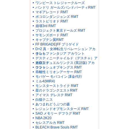
ワンピース トレジャークルーズ
バンドリ ガールズバンドパーティRMT
マギアレコード RMT
ポコロンダンジョンズ RMT
ラストピリオド RMT
崩壊3rd RMT
プロジェクト東京ドールズ RMT
サモンズボード RMT
キャプテン翼RMT
FF BRIGADE|FF ブリゲイド
D×2 真・女神転生リベレーション アカ
ウント
きららファンタジア アカウント
デスティニーチャイルド（デスチャ）ア
カウント
遊戯王デュエルリンクス (英語版) アカ
ウント
クラッシュオブキングス RMT
乖離性ミリオンアーサー RMT
モバゲー モバコイン 課金代行
ミル4(MIR4)
モンスターストライク RMT
星のドラゴンクエストRMT
アイマス デレステ RMT
白猫テニス
あつまれどうぶつの森
レジェンドオブモンスターズ RMT
SAO メモリー デフラグ RMT
NBA 2K20
セレスアルカ RMT
BLEACH Brave Souls RMT