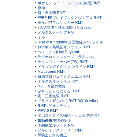
ポケモン ソード・シールド(剣盾)RMT
原神
新・天上碑 RMT
FFBE-FFブレイブエクスヴィアス RMT
実況パワフルサッカー RMT
7人の賢者と錬金術師（ななれん）
メルクストーリア RMT
ミル
Rise of Kingdoms 万国覚醒(RoK ライキ
ン)rmt
ロードス島戦記オンライン RMT
ヘイ・デイ(Hay Day) rmt
ラグナロクマスターズ（ラグマス）
テイルズウィーバー(TW) RMT
ドラゴンズドグマ オンライン RMT
MULegend RMT
白猫プロジェクトジュエル RMT
オルクスオンライン Rmt
MU：奇蹟の覚醒
ぷちっとくろにくる RMT
真・三國無双 RMT
ドラクエ10( wiiu ) RMT|DQ10( wiiu )
RMT
エリシアオンライン
FIFA18 RMT
ポポロクロイス物語 ～ナルシアの涙と
妖精の笛 アカウント
黒い砂漠モバイル
予約制エルソード RMT
アルケミアストーリー RMT
黒騎士と白の魔王