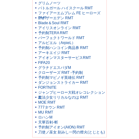
グリムノーツ
バトルガール ハイスクール RMT
ファイアーエムブレム FE ヒーローズ
RMT
アナザーエデン RMT
Blade＆Soul RMT
アイリスオンライン RMT
予約制TERA RMT
パーフェクトワールド RMT
アルピエル（ArpieL）
予約制ハンコイン商品券 RMT
アーキエイジ RMT
アイオンマスターサービスRMT
FIFA20
グラナドエスパダM
クローザーズ RMT -予約制
予約制マビノギ英雄伝 RMT
ダンジョンストライカー RMT
FORTNITE
ジャンプヒーロー大戦オレコレクション
2
魔法少女リリカルなのは RMT
MOE RMT
777タウン RMT
MU RMT
ロハンM
天華百剣-斬
予約制アイオン(AION) RMT
刀使ノ巫女 刻みし一閃の燈火(とじとも)