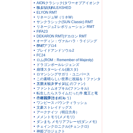
AIONクラシック(タワーオブアイオンク
ラシック)
BLESS UNLEASHED
ELYON RMT
リネージュW（リネW）
サンクラシック(SUN Classic) RMT
リネージュ2 レボリューション RMT
FIFA23
DEKARON RMT|デカロン RMT
オーディン：ヴァルハラ・ライジング
RMT
ディアブロ4
ブレイドアンドソウル2
FC24
ロム(ROM：Remember of Majesty)
ドラゴンボールレジェンズ
崩壊スターレイル(崩スタ)
ロマンシングサガリ・ユニバース
この素晴らしい世界に祝福を！ファンタ
スティックデイズ(このファン)
三国大戦スマッシュ
ファントムオブキル(ファンキル)
転生したらスライムだった件 魔王と竜
の建国譚(まおりゅう)
千年戦争アイギス
ワンピース バウンティラッシュ
文豪ストレイドッグス
アークナイツ（明日方舟）
メメントモリ(メメモリ)
ダンまち メモリアフレーゼ(ダンメモ)
チェインクロニクル(チェンクロ)
神姫プロジェクト