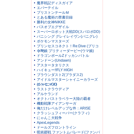
魔界戦記ディスガイア
エバーテイル
プリストンテールＭ
とある魔術の禁書目録
勝利の女神NIKKE
パスオブエグザイル
スーパーロボット大戦DD(スパロボDD)
パニシング グレイレイヴン(パニグレ)
ポケモンマスターズ
プリンセスコネクト！Re:Dive (プリコ
ネR)
ウマ娘 プリティーダービー(ウマ娘)
ドラゴンボールZドッカンバトル
アンドーン(Undawn)
アスタータタリクス
ハイキュー!!FLY HIGH
ブラウンダスト2(ブラダス2)
アイドルマスターシャイニーカラーズ
(シャニマス)
ポケモンGO
ラストクラウディア
アルケランド
オクトパストラベラー大陸の覇者
機動戦隊アイアンサーガ
俺だけレベルアップな件：ARISE
クラッシュフィーバー(クラフィ)
にゃんこ大戦争
ApexLegends
ドールズフロントライン
呪術廻戦 ファントムパレード(ファンパ