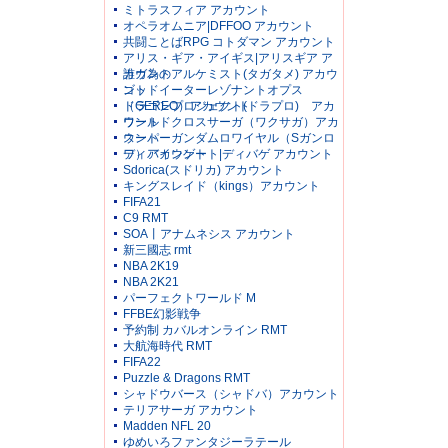
ミトラスフィア アカウント
オペラオムニア|DFFOO アカウント
共闘ことばRPG コトダマン アカウント
アリス・ギア・アイギス|アリスギア ア
カウント
誰ガ為のアルケミスト(タガタメ) アカウ
ント
ゴッドイーターレゾナントオプス
（GEREO）アカウント
ドラゴンプロジェクト(ドラプロ) アカ
ウント
ワールドクロスサーガ（ワクサガ）アカ
ウント
スーパーガンダムロワイヤル（Sガンロ
ワ）アカウント
ディバインゲート|ディバゲ アカウント
Sdorica(スドリカ) アカウント
キングスレイド（kings）アカウント
FIFA21
C9 RMT
SOA丨アナムネシス アカウント
新三國志 rmt
NBA 2K19
NBA 2K21
パーフェクトワールド M
FFBE幻影戦争
予約制 カバルオンライン RMT
大航海時代 RMT
FIFA22
Puzzle & Dragons RMT
シャドウバース（シャドバ）アカウント
テリアサーガ アカウント
Madden NFL 20
ゆめいろファンタジーラテール