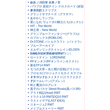
レ)
炎炎ノ消防隊 炎舞ノ章
パワプロ 栄冠ナイン クロスロード (栄冠
クロス)
東方幻想エクリプス
グランドサマナーズ（グラサマ）
あやかしランブル
星になれ ヴェーダの騎士たち(ホシナレ)
HIT：The World
神之塔：New World
グランブルーファンタジー(グラブル)
ロブロックス(ROBLOX)
Dr.STONE バトルクラフト（バトクラ）
ブルーアーカイブ
エルデンリングナイトレイン(ELDEN
RING NIGHTREIGN)RMT
CoA(クリスタルオブアトラン）
ロードナイン : LORDNINE
RFオンネク(RFオンラインネクスト)
新生FF14 RMT
七つの大罪～光と闇の交戦(グラクロ)
プロセカ(プロジェクトセカイ カラフル
ステージ！)
ドラゴンクエストタクト(ドラクエタク
ト)
アズールレーン(アズレン)
剣と魔法のログレス
黒子のバスケ Street Rivals(黒バスSR)
アラド戦記(Arad) RMT
ドラクエ10 RMT|DQ10 RMT
ラストイデア(LAST IDEA)
リネージュ2 RMT
メイプルストーリー RMT