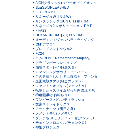
AIONクラシック(タワーオブアイオンク
ラシック)
BLESS UNLEASHED
ELYON RMT
リネージュW（リネW）
サンクラシック(SUN Classic) RMT
リネージュ2 レボリューション RMT
FIFA23
DEKARON RMT|デカロン RMT
オーディン：ヴァルハラ・ライジング
RMT
ディアブロ4
ブレイドアンドソウル2
FC24
ロム(ROM：Remember of Majesty)
ドラゴンボールレジェンズ
崩壊スターレイル(崩スタ)
ロマンシングサガリ・ユニバース
この素晴らしい世界に祝福を！ファンタ
スティックデイズ(このファン)
三国大戦スマッシュ
ファントムオブキル(ファンキル)
転生したらスライムだった件 魔王と竜
の建国譚(まおりゅう)
千年戦争アイギス
ワンピース バウンティラッシュ
文豪ストレイドッグス
アークナイツ（明日方舟）
メメントモリ(メメモリ)
ダンまち メモリアフレーゼ(ダンメモ)
チェインクロニクル(チェンクロ)
神姫プロジェクト