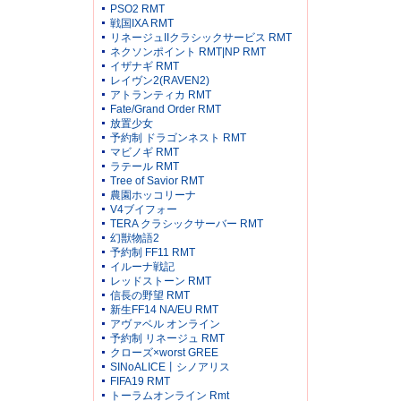
PSO2 RMT
戦国IXA RMT
リネージュIIクラシックサービス RMT
ネクソンポイント RMT|NP RMT
イザナギ RMT
レイヴン2(RAVEN2)
アトランティカ RMT
Fate/Grand Order RMT
放置少女
予約制 ドラゴンネスト RMT
マビノギ RMT
ラテール RMT
Tree of Savior RMT
農園ホッコリーナ
V4ブイフォー
TERA クラシックサーバー RMT
幻獣物語2
予約制 FF11 RMT
イルーナ戦記
レッドストーン RMT
信長の野望 RMT
新生FF14 NA/EU RMT
アヴァベル オンライン
予約制 リネージュ RMT
クローズ×worst GREE
SINoALICE丨シノアリス
FIFA19 RMT
トーラムオンライン Rmt