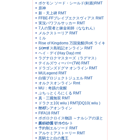
ポケモン ソード・シールド(剣盾)RMT
原神
新・天上碑 RMT
FFBE-FFブレイブエクスヴィアス RMT
実況パワフルサッカー RMT
7人の賢者と錬金術師（ななれん）
メルクストーリア RMT
ミル
Rise of Kingdoms 万国覚醒(RoK ライキ
ン)rmt
ロードス島戦記オンライン RMT
ヘイ・デイ(Hay Day) rmt
ラグナロクマスターズ（ラグマス）
テイルズウィーバー(TW) RMT
ドラゴンズドグマ オンライン RMT
MULegend RMT
白猫プロジェクトジュエル RMT
オルクスオンライン Rmt
MU：奇蹟の覚醒
ぷちっとくろにくる RMT
真・三國無双 RMT
ドラクエ10( wiiu ) RMT|DQ10( wiiu )
RMT
エリシアオンライン
FIFA18 RMT
ポポロクロイス物語 ～ナルシアの涙と
妖精の笛 アカウント
黒い砂漠モバイル
予約制エルソード RMT
アルケミアストーリー RMT
黒騎士と白の魔王