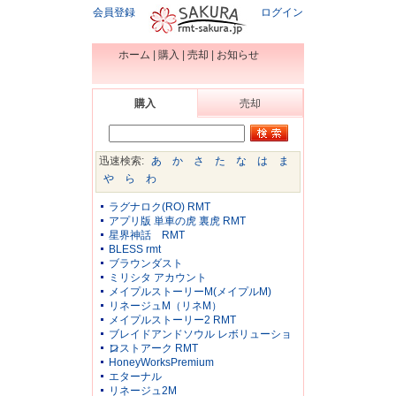
会員登録
ログイン
ホーム
|
購入
|
売却
|
お知らせ
購入
売却
迅速検索:
あ
か
さ
た
な
は
ま
や
ら
わ
ラグナロク(RO) RMT
アプリ版 単車の虎 裏虎 RMT
星界神話 RMT
BLESS rmt
ブラウンダスト
ミリシタ アカウント
メイプルストーリーM(メイプルM)
リネージュM（リネM）
メイプルストーリー2 RMT
ブレイドアンドソウル レボリューショ
ン
ロストアーク RMT
HoneyWorksPremium
エターナル
リネージュ2M