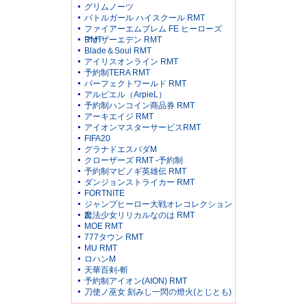
グリムノーツ
バトルガール ハイスクール RMT
ファイアーエムブレム FE ヒーローズ
RMT
アナザーエデン RMT
Blade＆Soul RMT
アイリスオンライン RMT
予約制TERA RMT
パーフェクトワールド RMT
アルピエル（ArpieL）
予約制ハンコイン商品券 RMT
アーキエイジ RMT
アイオンマスターサービスRMT
FIFA20
グラナドエスパダM
クローザーズ RMT -予約制
予約制マビノギ英雄伝 RMT
ダンジョンストライカー RMT
FORTNITE
ジャンプヒーロー大戦オレコレクション
2
魔法少女リリカルなのは RMT
MOE RMT
777タウン RMT
MU RMT
ロハンM
天華百剣-斬
予約制アイオン(AION) RMT
刀使ノ巫女 刻みし一閃の燈火(とじとも)