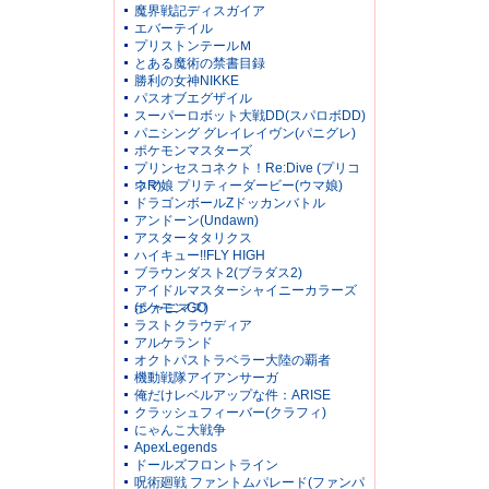
魔界戦記ディスガイア
エバーテイル
プリストンテールＭ
とある魔術の禁書目録
勝利の女神NIKKE
パスオブエグザイル
スーパーロボット大戦DD(スパロボDD)
パニシング グレイレイヴン(パニグレ)
ポケモンマスターズ
プリンセスコネクト！Re:Dive (プリコ
ネR)
ウマ娘 プリティーダービー(ウマ娘)
ドラゴンボールZドッカンバトル
アンドーン(Undawn)
アスタータタリクス
ハイキュー!!FLY HIGH
ブラウンダスト2(ブラダス2)
アイドルマスターシャイニーカラーズ
(シャニマス)
ポケモンGO
ラストクラウディア
アルケランド
オクトパストラベラー大陸の覇者
機動戦隊アイアンサーガ
俺だけレベルアップな件：ARISE
クラッシュフィーバー(クラフィ)
にゃんこ大戦争
ApexLegends
ドールズフロントライン
呪術廻戦 ファントムパレード(ファンパ