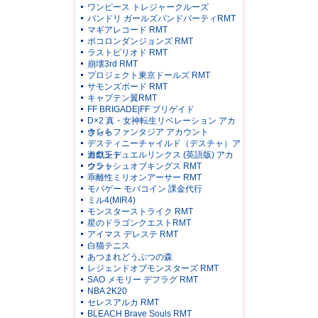
ワンピース トレジャークルーズ
バンドリ ガールズバンドパーティRMT
マギアレコード RMT
ポコロンダンジョンズ RMT
ラストピリオド RMT
崩壊3rd RMT
プロジェクト東京ドールズ RMT
サモンズボード RMT
キャプテン翼RMT
FF BRIGADE|FF ブリゲイド
D×2 真・女神転生リベレーション アカ
ウント
きららファンタジア アカウント
デスティニーチャイルド（デスチャ）ア
カウント
遊戯王デュエルリンクス (英語版) アカ
ウント
クラッシュオブキングス RMT
乖離性ミリオンアーサー RMT
モバゲー モバコイン 課金代行
ミル4(MIR4)
モンスターストライク RMT
星のドラゴンクエストRMT
アイマス デレステ RMT
白猫テニス
あつまれどうぶつの森
レジェンドオブモンスターズ RMT
SAO メモリー デフラグ RMT
NBA 2K20
セレスアルカ RMT
BLEACH Brave Souls RMT