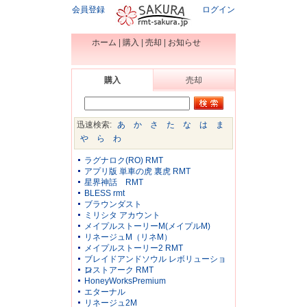
会員登録
ログイン
ホーム
|
購入
|
売却
|
お知らせ
購入
売却
迅速検索:
あ
か
さ
た
な
は
ま
や
ら
わ
ラグナロク(RO) RMT
アプリ版 単車の虎 裏虎 RMT
星界神話 RMT
BLESS rmt
ブラウンダスト
ミリシタ アカウント
メイプルストーリーM(メイプルM)
リネージュM（リネM）
メイプルストーリー2 RMT
ブレイドアンドソウル レボリューショ
ン
ロストアーク RMT
HoneyWorksPremium
エターナル
リネージュ2M