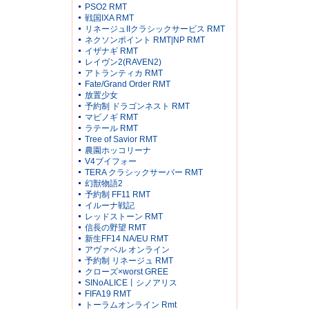
PSO2 RMT
戦国IXA RMT
リネージュIIクラシックサービス RMT
ネクソンポイント RMT|NP RMT
イザナギ RMT
レイヴン2(RAVEN2)
アトランティカ RMT
Fate/Grand Order RMT
放置少女
予約制 ドラゴンネスト RMT
マビノギ RMT
ラテール RMT
Tree of Savior RMT
農園ホッコリーナ
V4ブイフォー
TERA クラシックサーバー RMT
幻獣物語2
予約制 FF11 RMT
イルーナ戦記
レッドストーン RMT
信長の野望 RMT
新生FF14 NA/EU RMT
アヴァベル オンライン
予約制 リネージュ RMT
クローズ×worst GREE
SINoALICE丨シノアリス
FIFA19 RMT
トーラムオンライン Rmt