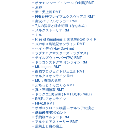
ポケモン ソード・シールド(剣盾)RMT
原神
新・天上碑 RMT
FFBE-FFブレイブエクスヴィアス RMT
実況パワフルサッカー RMT
7人の賢者と錬金術師（ななれん）
メルクストーリア RMT
ミル
Rise of Kingdoms 万国覚醒(RoK ライキ
ン)rmt
ロードス島戦記オンライン RMT
ヘイ・デイ(Hay Day) rmt
ラグナロクマスターズ（ラグマス）
テイルズウィーバー(TW) RMT
ドラゴンズドグマ オンライン RMT
MULegend RMT
白猫プロジェクトジュエル RMT
オルクスオンライン Rmt
MU：奇蹟の覚醒
ぷちっとくろにくる RMT
真・三國無双 RMT
ドラクエ10( wiiu ) RMT|DQ10( wiiu )
RMT
エリシアオンライン
FIFA18 RMT
ポポロクロイス物語 ～ナルシアの涙と
妖精の笛 アカウント
黒い砂漠モバイル
予約制エルソード RMT
アルケミアストーリー RMT
黒騎士と白の魔王