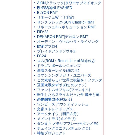
AIONクラシック(タワーオブアイオンク
ラシック)
BLESS UNLEASHED
ELYON RMT
リネージュW（リネW）
サンクラシック(SUN Classic) RMT
リネージュ2 レボリューション RMT
FIFA23
DEKARON RMT|デカロン RMT
オーディン：ヴァルハラ・ライジング
RMT
ディアブロ4
ブレイドアンドソウル2
FC24
ロム(ROM：Remember of Majesty)
ドラゴンボールレジェンズ
崩壊スターレイル(崩スタ)
ロマンシングサガリ・ユニバース
この素晴らしい世界に祝福を！ファンタ
スティックデイズ(このファン)
三国大戦スマッシュ
ファントムオブキル(ファンキル)
転生したらスライムだった件 魔王と竜
の建国譚(まおりゅう)
千年戦争アイギス
ワンピース バウンティラッシュ
文豪ストレイドッグス
アークナイツ（明日方舟）
メメントモリ(メメモリ)
ダンまち メモリアフレーゼ(ダンメモ)
チェインクロニクル(チェンクロ)
神姫プロジェクト