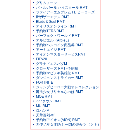
グリムノーツ
バトルガール ハイスクール RMT
ファイアーエムブレム FE ヒーローズ
RMT
アナザーエデン RMT
Blade＆Soul RMT
アイリスオンライン RMT
予約制TERA RMT
パーフェクトワールド RMT
アルピエル（ArpieL）
予約制ハンコイン商品券 RMT
アーキエイジ RMT
アイオンマスターサービスRMT
FIFA20
グラナドエスパダM
クローザーズ RMT -予約制
予約制マビノギ英雄伝 RMT
ダンジョンストライカー RMT
FORTNITE
ジャンプヒーロー大戦オレコレクション
2
魔法少女リリカルなのは RMT
MOE RMT
777タウン RMT
MU RMT
ロハンM
天華百剣-斬
予約制アイオン(AION) RMT
刀使ノ巫女 刻みし一閃の燈火(とじとも)