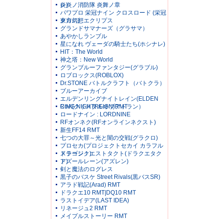
レ)
炎炎ノ消防隊 炎舞ノ章
パワプロ 栄冠ナイン クロスロード (栄冠
クロス)
東方幻想エクリプス
グランドサマナーズ（グラサマ）
あやかしランブル
星になれ ヴェーダの騎士たち(ホシナレ)
HIT：The World
神之塔：New World
グランブルーファンタジー(グラブル)
ロブロックス(ROBLOX)
Dr.STONE バトルクラフト（バトクラ）
ブルーアーカイブ
エルデンリングナイトレイン(ELDEN
RING NIGHTREIGN)RMT
CoA(クリスタルオブアトラン）
ロードナイン : LORDNINE
RFオンネク(RFオンラインネクスト)
新生FF14 RMT
七つの大罪～光と闇の交戦(グラクロ)
プロセカ(プロジェクトセカイ カラフル
ステージ！)
ドラゴンクエストタクト(ドラクエタク
ト)
アズールレーン(アズレン)
剣と魔法のログレス
黒子のバスケ Street Rivals(黒バスSR)
アラド戦記(Arad) RMT
ドラクエ10 RMT|DQ10 RMT
ラストイデア(LAST IDEA)
リネージュ2 RMT
メイプルストーリー RMT