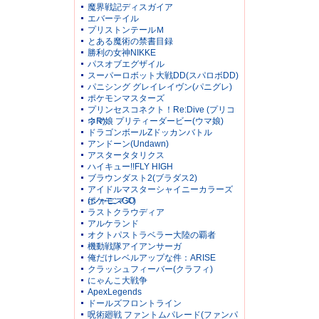
魔界戦記ディスガイア
エバーテイル
プリストンテールＭ
とある魔術の禁書目録
勝利の女神NIKKE
パスオブエグザイル
スーパーロボット大戦DD(スパロボDD)
パニシング グレイレイヴン(パニグレ)
ポケモンマスターズ
プリンセスコネクト！Re:Dive (プリコ
ネR)
ウマ娘 プリティーダービー(ウマ娘)
ドラゴンボールZドッカンバトル
アンドーン(Undawn)
アスタータタリクス
ハイキュー!!FLY HIGH
ブラウンダスト2(ブラダス2)
アイドルマスターシャイニーカラーズ
(シャニマス)
ポケモンGO
ラストクラウディア
アルケランド
オクトパストラベラー大陸の覇者
機動戦隊アイアンサーガ
俺だけレベルアップな件：ARISE
クラッシュフィーバー(クラフィ)
にゃんこ大戦争
ApexLegends
ドールズフロントライン
呪術廻戦 ファントムパレード(ファンパ