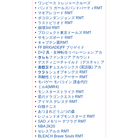
ワンピース トレジャークルーズ
バンドリ ガールズバンドパーティRMT
マギアレコード RMT
ポコロンダンジョンズ RMT
ラストピリオド RMT
崩壊3rd RMT
プロジェクト東京ドールズ RMT
サモンズボード RMT
キャプテン翼RMT
FF BRIGADE|FF ブリゲイド
D×2 真・女神転生リベレーション アカ
ウント
きららファンタジア アカウント
デスティニーチャイルド（デスチャ）ア
カウント
遊戯王デュエルリンクス (英語版) アカ
ウント
クラッシュオブキングス RMT
乖離性ミリオンアーサー RMT
モバゲー モバコイン 課金代行
ミル4(MIR4)
モンスターストライク RMT
星のドラゴンクエストRMT
アイマス デレステ RMT
白猫テニス
あつまれどうぶつの森
レジェンドオブモンスターズ RMT
SAO メモリー デフラグ RMT
NBA 2K20
セレスアルカ RMT
BLEACH Brave Souls RMT