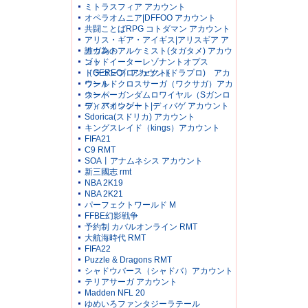
ミトラスフィア アカウント
オペラオムニア|DFFOO アカウント
共闘ことばRPG コトダマン アカウント
アリス・ギア・アイギス|アリスギア ア
カウント
誰ガ為のアルケミスト(タガタメ) アカウ
ント
ゴッドイーターレゾナントオプス
（GEREO）アカウント
ドラゴンプロジェクト(ドラプロ) アカ
ウント
ワールドクロスサーガ（ワクサガ）アカ
ウント
スーパーガンダムロワイヤル（Sガンロ
ワ）アカウント
ディバインゲート|ディバゲ アカウント
Sdorica(スドリカ) アカウント
キングスレイド（kings）アカウント
FIFA21
C9 RMT
SOA丨アナムネシス アカウント
新三國志 rmt
NBA 2K19
NBA 2K21
パーフェクトワールド M
FFBE幻影戦争
予約制 カバルオンライン RMT
大航海時代 RMT
FIFA22
Puzzle & Dragons RMT
シャドウバース（シャドバ）アカウント
テリアサーガ アカウント
Madden NFL 20
ゆめいろファンタジーラテール