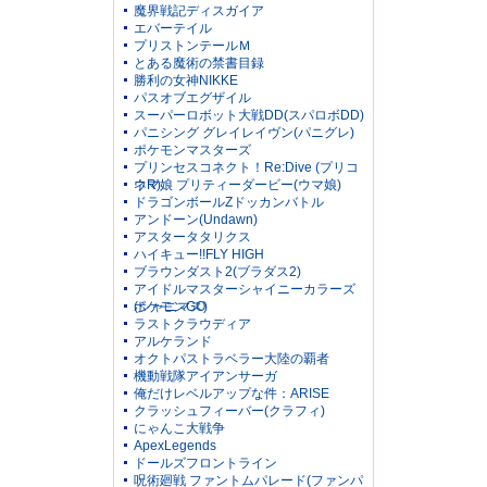
魔界戦記ディスガイア
エバーテイル
プリストンテールＭ
とある魔術の禁書目録
勝利の女神NIKKE
パスオブエグザイル
スーパーロボット大戦DD(スパロボDD)
パニシング グレイレイヴン(パニグレ)
ポケモンマスターズ
プリンセスコネクト！Re:Dive (プリコ
ネR)
ウマ娘 プリティーダービー(ウマ娘)
ドラゴンボールZドッカンバトル
アンドーン(Undawn)
アスタータタリクス
ハイキュー!!FLY HIGH
ブラウンダスト2(ブラダス2)
アイドルマスターシャイニーカラーズ
(シャニマス)
ポケモンGO
ラストクラウディア
アルケランド
オクトパストラベラー大陸の覇者
機動戦隊アイアンサーガ
俺だけレベルアップな件：ARISE
クラッシュフィーバー(クラフィ)
にゃんこ大戦争
ApexLegends
ドールズフロントライン
呪術廻戦 ファントムパレード(ファンパ