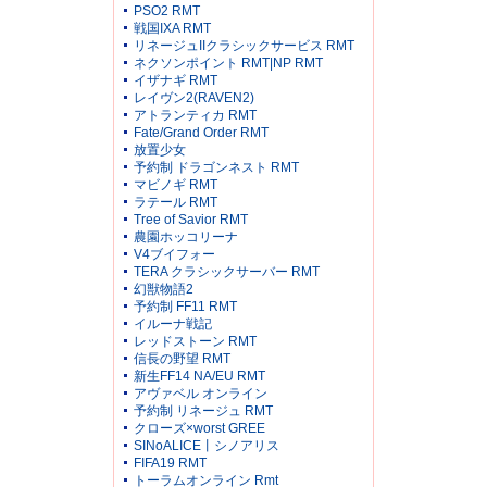
PSO2 RMT
戦国IXA RMT
リネージュIIクラシックサービス RMT
ネクソンポイント RMT|NP RMT
イザナギ RMT
レイヴン2(RAVEN2)
アトランティカ RMT
Fate/Grand Order RMT
放置少女
予約制 ドラゴンネスト RMT
マビノギ RMT
ラテール RMT
Tree of Savior RMT
農園ホッコリーナ
V4ブイフォー
TERA クラシックサーバー RMT
幻獣物語2
予約制 FF11 RMT
イルーナ戦記
レッドストーン RMT
信長の野望 RMT
新生FF14 NA/EU RMT
アヴァベル オンライン
予約制 リネージュ RMT
クローズ×worst GREE
SINoALICE丨シノアリス
FIFA19 RMT
トーラムオンライン Rmt