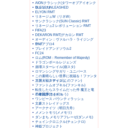
AIONクラシック(タワーオブアイオンク
ラシック)
BLESS UNLEASHED
ELYON RMT
リネージュW（リネW）
サンクラシック(SUN Classic) RMT
リネージュ2 レボリューション RMT
FIFA23
DEKARON RMT|デカロン RMT
オーディン：ヴァルハラ・ライジング
RMT
ディアブロ4
ブレイドアンドソウル2
FC24
ロム(ROM：Remember of Majesty)
ドラゴンボールレジェンズ
崩壊スターレイル(崩スタ)
ロマンシングサガリ・ユニバース
この素晴らしい世界に祝福を！ファンタ
スティックデイズ(このファン)
三国大戦スマッシュ
ファントムオブキル(ファンキル)
転生したらスライムだった件 魔王と竜
の建国譚(まおりゅう)
千年戦争アイギス
ワンピース バウンティラッシュ
文豪ストレイドッグス
アークナイツ（明日方舟）
メメントモリ(メメモリ)
ダンまち メモリアフレーゼ(ダンメモ)
チェインクロニクル(チェンクロ)
神姫プロジェクト