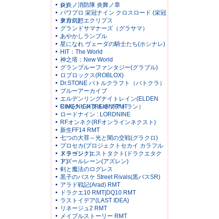
レ)
炎炎ノ消防隊 炎舞ノ章
パワプロ 栄冠ナイン クロスロード (栄冠
クロス)
東方幻想エクリプス
グランドサマナーズ（グラサマ）
あやかしランブル
星になれ ヴェーダの騎士たち(ホシナレ)
HIT：The World
神之塔：New World
グランブルーファンタジー(グラブル)
ロブロックス(ROBLOX)
Dr.STONE バトルクラフト（バトクラ）
ブルーアーカイブ
エルデンリングナイトレイン(ELDEN
RING NIGHTREIGN)RMT
CoA(クリスタルオブアトラン）
ロードナイン : LORDNINE
RFオンネク(RFオンラインネクスト)
新生FF14 RMT
七つの大罪～光と闇の交戦(グラクロ)
プロセカ(プロジェクトセカイ カラフル
ステージ！)
ドラゴンクエストタクト(ドラクエタク
ト)
アズールレーン(アズレン)
剣と魔法のログレス
黒子のバスケ Street Rivals(黒バスSR)
アラド戦記(Arad) RMT
ドラクエ10 RMT|DQ10 RMT
ラストイデア(LAST IDEA)
リネージュ2 RMT
メイプルストーリー RMT