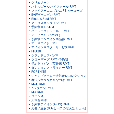
グリムノーツ
バトルガール ハイスクール RMT
ファイアーエムブレム FE ヒーローズ
RMT
アナザーエデン RMT
Blade＆Soul RMT
アイリスオンライン RMT
予約制TERA RMT
パーフェクトワールド RMT
アルピエル（ArpieL）
予約制ハンコイン商品券 RMT
アーキエイジ RMT
アイオンマスターサービスRMT
FIFA20
グラナドエスパダM
クローザーズ RMT -予約制
予約制マビノギ英雄伝 RMT
ダンジョンストライカー RMT
FORTNITE
ジャンプヒーロー大戦オレコレクション
2
魔法少女リリカルなのは RMT
MOE RMT
777タウン RMT
MU RMT
ロハンM
天華百剣-斬
予約制アイオン(AION) RMT
刀使ノ巫女 刻みし一閃の燈火(とじとも)