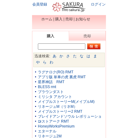
会員登録
ログイン
ホーム
|
購入
|
売却
|
お知らせ
購入
売却
迅速検索:
あ
か
さ
た
な
は
ま
や
ら
わ
ラグナロク(RO) RMT
アプリ版 単車の虎 裏虎 RMT
星界神話 RMT
BLESS rmt
ブラウンダスト
ミリシタ アカウント
メイプルストーリーM(メイプルM)
リネージュM（リネM）
メイプルストーリー2 RMT
ブレイドアンドソウル レボリューショ
ン
ロストアーク RMT
HoneyWorksPremium
エターナル
リネージュ2M