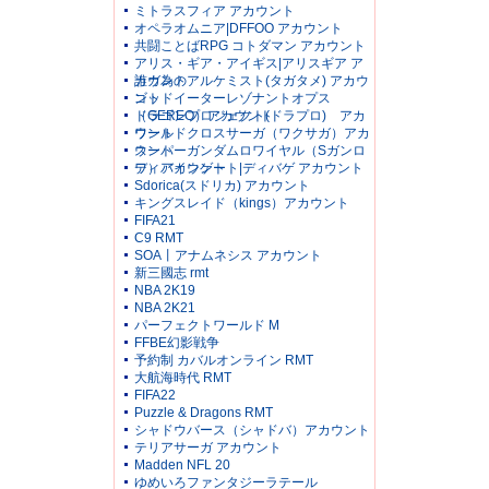
ミトラスフィア アカウント
オペラオムニア|DFFOO アカウント
共闘ことばRPG コトダマン アカウント
アリス・ギア・アイギス|アリスギア ア
カウント
誰ガ為のアルケミスト(タガタメ) アカウ
ント
ゴッドイーターレゾナントオプス
（GEREO）アカウント
ドラゴンプロジェクト(ドラプロ) アカ
ウント
ワールドクロスサーガ（ワクサガ）アカ
ウント
スーパーガンダムロワイヤル（Sガンロ
ワ）アカウント
ディバインゲート|ディバゲ アカウント
Sdorica(スドリカ) アカウント
キングスレイド（kings）アカウント
FIFA21
C9 RMT
SOA丨アナムネシス アカウント
新三國志 rmt
NBA 2K19
NBA 2K21
パーフェクトワールド M
FFBE幻影戦争
予約制 カバルオンライン RMT
大航海時代 RMT
FIFA22
Puzzle & Dragons RMT
シャドウバース（シャドバ）アカウント
テリアサーガ アカウント
Madden NFL 20
ゆめいろファンタジーラテール