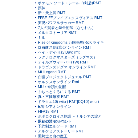
ポケモン ソード・シールド(剣盾)RMT
原神
新・天上碑 RMT
FFBE-FFブレイブエクスヴィアス RMT
実況パワフルサッカー RMT
7人の賢者と錬金術師（ななれん）
メルクストーリア RMT
ミル
Rise of Kingdoms 万国覚醒(RoK ライキ
ン)rmt
ロードス島戦記オンライン RMT
ヘイ・デイ(Hay Day) rmt
ラグナロクマスターズ（ラグマス）
テイルズウィーバー(TW) RMT
ドラゴンズドグマ オンライン RMT
MULegend RMT
白猫プロジェクトジュエル RMT
オルクスオンライン Rmt
MU：奇蹟の覚醒
ぷちっとくろにくる RMT
真・三國無双 RMT
ドラクエ10( wiiu ) RMT|DQ10( wiiu )
RMT
エリシアオンライン
FIFA18 RMT
ポポロクロイス物語 ～ナルシアの涙と
妖精の笛 アカウント
黒い砂漠モバイル
予約制エルソード RMT
アルケミアストーリー RMT
黒騎士と白の魔王