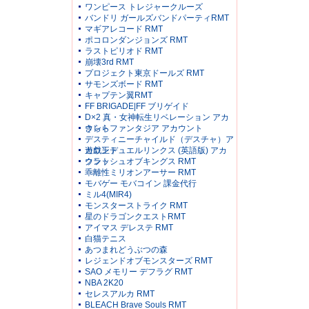
ワンピース トレジャークルーズ
バンドリ ガールズバンドパーティRMT
マギアレコード RMT
ポコロンダンジョンズ RMT
ラストピリオド RMT
崩壊3rd RMT
プロジェクト東京ドールズ RMT
サモンズボード RMT
キャプテン翼RMT
FF BRIGADE|FF ブリゲイド
D×2 真・女神転生リベレーション アカ
ウント
きららファンタジア アカウント
デスティニーチャイルド（デスチャ）ア
カウント
遊戯王デュエルリンクス (英語版) アカ
ウント
クラッシュオブキングス RMT
乖離性ミリオンアーサー RMT
モバゲー モバコイン 課金代行
ミル4(MIR4)
モンスターストライク RMT
星のドラゴンクエストRMT
アイマス デレステ RMT
白猫テニス
あつまれどうぶつの森
レジェンドオブモンスターズ RMT
SAO メモリー デフラグ RMT
NBA 2K20
セレスアルカ RMT
BLEACH Brave Souls RMT