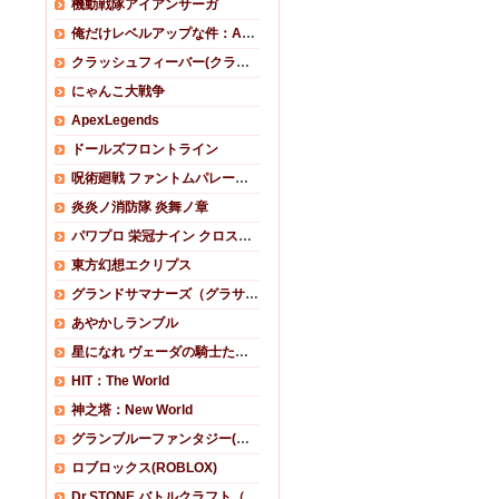
機動戦隊アイアンサーガ
俺だけレベルアップな件：ARISE
クラッシュフィーバー(クラフィ)
にゃんこ大戦争
ApexLegends
ドールズフロントライン
呪術廻戦 ファントムパレード(ファンパレ)
炎炎ノ消防隊 炎舞ノ章
パワプロ 栄冠ナイン クロスロード (栄冠クロス)
東方幻想エクリプス
グランドサマナーズ（グラサマ）
あやかしランブル
星になれ ヴェーダの騎士たち(ホシナレ)
HIT：The World
神之塔：New World
グランブルーファンタジー(グラブル)
ロブロックス(ROBLOX)
Dr.STONE バトルクラフト（バトクラ）