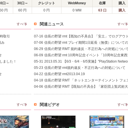
20口～
30口～
クレジット
WebMoney
在庫
購入
60 円
60 円
0 円
0 WM
63 口
購入
関連ニュース
すべて
すべて
即時取引
07-16
信長の野望 rmt【既知の不具合】「安土」でログアウ
済み
07-06
信長の野望 rmt プレイ期間1日延長（無償）について
06-29
信長の野望 RMT 規約違反・不正行為への対処につい
せ
06-09
信長の野望 rmt 10周年記念イベント「10周年記念
荷しました！
05-31
2013.05.31 【6/3・6/4・6/5実施】"PlayStation N
05-23
信長の野望 rmt規約違反・不正行為への対処について
せ
04-22
信長の野望 rmt2013.04.19
04-18
信長の野望 RMT 「ネットエンターテインメント フェ
04-06
信長の野望 RMT【既知の不具合】「家臣団上覧武術
関連ビデオ
すべて
すべて