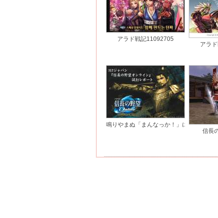
アラド戦記11092705
アラド戦
鳴りやまぬ「まんなっか！」に酔いしれろ
信長の