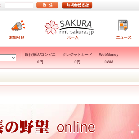
ド
銀行振込/コンビニ
クレジットカード
WebMoney
0円
0円
0WM