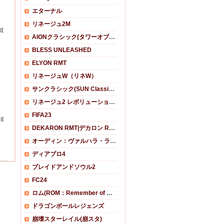
エターナル
リネージュ2M
版)
05ID クレソロでボス撃破 1/2
AIONクラシック(タワーオブアイオンクラシック)
BLESS UNLEASHED
ELYON RMT
リネージュW（リネW）
サンクラシック(SUN Classic) RMT
リネージュ2 レボリューション RMT
FIFA23
ID
DEKARON RMT|デカロン RMT
オーディン：ヴァルハラ・ライジング RMT
ディアブロ4
ブレイドアンドソウル2
FC24
ロム(ROM：Remember of Majesty)
ドラゴンボールレジェンズ
崩壊スターレイル(崩スタ)