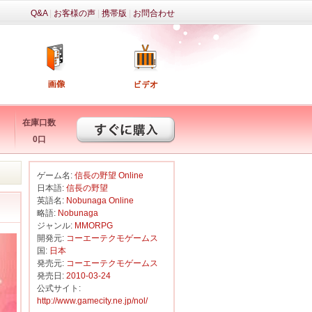
Q&A
|
お客様の声
|
携帯版
|
お問合わせ
在庫口数
0口
ゲーム名:
信長の野望 Online
日本語:
信長の野望
英語名:
Nobunaga Online
略語:
Nobunaga
ジャンル:
MMORPG
開発元:
コーエーテクモゲームス
国:
日本
発売元:
コーエーテクモゲームス
発売日:
2010-03-24
公式サイト:
http://www.gamecity.ne.jp/nol/