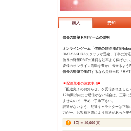
購入
売却
信長の野望 RMTゲームの説明
オンラインゲーム「信長の野望 RMT(Nobu
RMT-SAKURAスタッフが迅速、丁寧に
信長の野望RMTの通貨を効率よく稼げな
皆様のオンライン活動を豊かに出来るようRM
信長の野望でRMT
するなら是非当店「RMT-
■ 配達取引の注意事項■
「配達完了のお知らせ」を受信されました
12時間以内にご返信がない場合は、正常
ませんので、予めご了承下さい。
誤送がないよう、配達キャラクターは正確
万が一、お客様不備により誤送があった場
1口 ＝ 10,000 貫