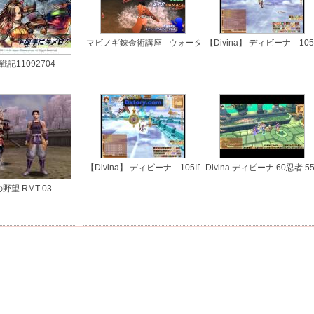
マビノギ錬金術講座 - ウォーターキャノン理論値実践(G12S1
【Divina】 ディビーナ 1
記11092704
【Divina】 ディビーナ 105ID クレソロでボス撃破 2/2
Divina ディビーナ 60忍者 55
！
野望 RMT 03