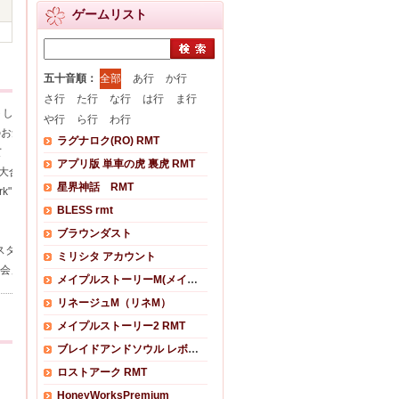
ゲームリスト
五十音順：
全部
あ行
か行
さ行
た行
な行
は行
ま行
トした場合、＠モバイル+＠Webで採集や生産ができない
や行
ら行
わ行
のお知らせ
ラグナロク(RO) RMT
て
アプリ版 単車の虎 裏虎 RMT
東西大合戦」開催前後の国勢変動について
星界神話 RMT
etwork"メンテナンスのご
BLESS rmt
ブラウンダスト
スタ 2013 @ニコ生」ゲーム内中継についてのお知らせ
ミリシタ アカウント
大会」終了後の退出について
メイプルストーリーM(メイプルM)
リネージュM（リネM）
メイプルストーリー2 RMT
ブレイドアンドソウル レボリューション
ロストアーク RMT
HoneyWorksPremium