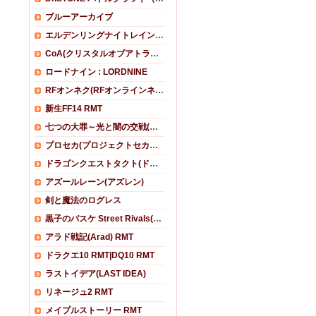
ブルーアーカイブ
エルデンリングナイトレイン(ELDEN RING NIGHTREIGN)RMT
CoA(クリスタルオブアトラン）
ロードナイン : LORDNINE
RFオンネク(RFオンラインネクスト)
新生FF14 RMT
七つの大罪～光と闇の交戦(グラクロ)
プロセカ(プロジェクトセカイ カラフルステージ！)
ドラゴンクエストタクト(ドラクエタクト)
アズールレーン(アズレン)
剣と魔法のログレス
黒子のバスケ Street Rivals(黒バスSR)
アラド戦記(Arad) RMT
ドラクエ10 RMT|DQ10 RMT
ラストイデア(LAST IDEA)
リネージュ2 RMT
メイプルストーリー RMT