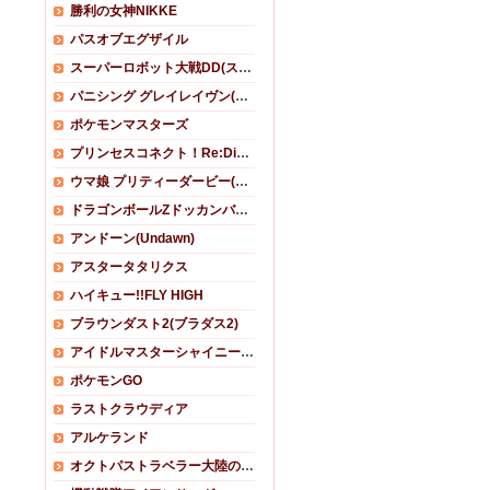
勝利の女神NIKKE
パスオブエグザイル
スーパーロボット大戦DD(スパロボDD)
パニシング グレイレイヴン(パニグレ)
ポケモンマスターズ
プリンセスコネクト！Re:Dive (プリコネR)
ウマ娘 プリティーダービー(ウマ娘)
ドラゴンボールZドッカンバトル
アンドーン(Undawn)
アスタータタリクス
ハイキュー!!FLY HIGH
ブラウンダスト2(ブラダス2)
アイドルマスターシャイニーカラーズ(シャニマス)
ポケモンGO
ラストクラウディア
アルケランド
オクトパストラベラー大陸の覇者