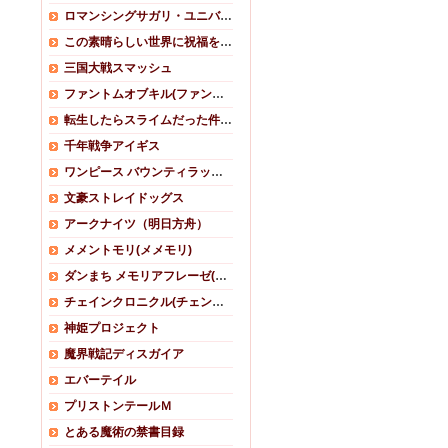
ロマンシングサガリ・ユニバース
この素晴らしい世界に祝福を！ファンタスティックデイズ(このファン)
三国大戦スマッシュ
ファントムオブキル(ファンキル)
転生したらスライムだった件 魔王と竜の建国譚(まおりゅう)
千年戦争アイギス
ワンピース バウンティラッシュ
文豪ストレイドッグス
アークナイツ（明日方舟）
メメントモリ(メメモリ)
ダンまち メモリアフレーゼ(ダンメモ)
チェインクロニクル(チェンクロ)
神姫プロジェクト
魔界戦記ディスガイア
エバーテイル
プリストンテールＭ
とある魔術の禁書目録