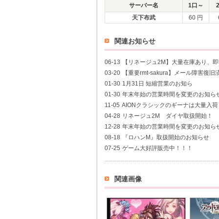
サーバー名
1口～
天下布武
60 円
関連お知らせ
06-13
【リネージュ2M】大量在庫あり、
03-20
【重要rmt-sakura】メール障害復旧
01-30
1月31日 短縮営業のお知ら
01-30
年末年始の営業時間を変更のお知ら
11-05
AIONクラシックのギーナは大量入
04-28
リネージュ2M ダイヤ取扱開始！
12-28
年末年始の営業時間を変更のお知ら
08-18
『ロハンM』取扱開始のお知らせ
07-25
ゲーム大好評販売中！！！
関連画像