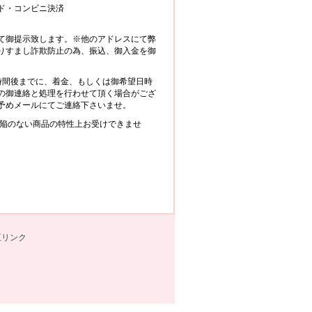
ド・コンビニ決済
て御提示致します。※他のアドレスにて弊
りすまし詐欺防止の為、振込、御入金を御
時間後までに、着金、もしくは御希望日時
の御連絡と処理を行わせて頂く場合がござ
予めメールにてご連絡下さいませ。
欠陥のない商品の特性上お受けできませ
互リンク