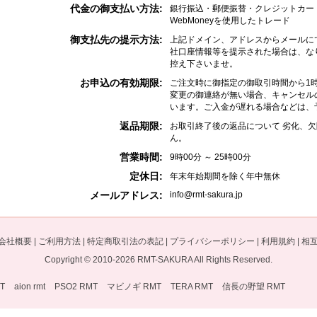
代金の御支払い方法:
銀行振込・郵便振替・クレジットカー
WebMoneyを使用したトレード
御支払先の提示方法:
上記ドメイン、アドレスからメールに
社口座情報等を提示された場合は、な
控え下さいませ。
お申込の有効期限:
ご注文時に御指定の御取引時間から1
変更の御連絡が無い場合、キャンセル
います。ご入金が遅れる場合などは、
返品期限:
お取引終了後の返品について 劣化、
ん。
営業時間:
9時00分 ～ 25時00分
定休日:
年末年始期間を除く年中無休
メールアドレス:
info@rmt-sakura.jp
会社概要
|
ご利用方法
|
特定商取引法の表記
|
プライバシーポリシー
|
利用規約
|
相
Copyright © 2010-2026
RMT-SAKURA
All Rights Reserved.
T
aion rmt
PSO2 RMT
マビノギ RMT
TERA RMT
信長の野望 RMT