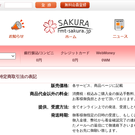
ド
銀行振込/コンビニ
クレジットカード
WebMoney
0円
0円
0WM
特定商取引法の表記
販売価格:
各サービス、商品ページに記載
商品代金以外の料金:
消費税：税込みご購入金の振込手数料
お客様御負担とさせて頂いております
提供、受渡方法:
全てオンライン上での発送、受渡しと
発送時期:
御客様御指定の日時の受渡し、もしく
御入金後、弊社から着金確認完了の連
たメールへの返信にて御連絡下さいま
せをお先に御願い致します。