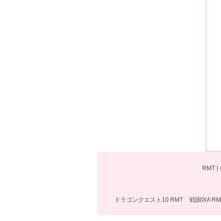
RMT
|
ドラゴンクエスト10 RMT
戦国IXA RM