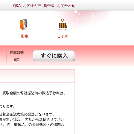
Q&A
|
お客様の声
|
携帯版
|
お問合わせ
在庫口数
0口
、買取金額の弊社振込時の振込手数料は、
。
なります。
は着金確認次第の発送となります。
絡が無い場合、 弊社から送信させて頂い
せ。 尚、御振込元の金融機関への御問合